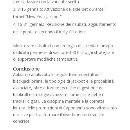
familiarizzare con la variante scelta.
8‑15 gennaio: Attivazione dei side‑bet durante i
tornei “New Year Jackpot”.
16‑31 gennaio: Revisione dei risultati, aggiustamento
delle puntate secondo il Kelly Criterion.
Monitorare i risultati con un foglio di calcolo o un’app
dedicata permette di valutare il ROI di ogni strategia e
di apportare modifiche tempestive.
Conclusione
Abbiamo analizzato le regole fondamentali del
blackjack online, le tipologie di jackpot e le probabilità
associate, oltre a fornire tecniche di gestione del
bankroll e strategie avanzate come i side‑bet e i
tracker digitali. La disciplina mentale e la corretta
lettura delle promozioni di Capodanno sono altrettanto
decisive per trasformare il divertimento in vincite
concrete.