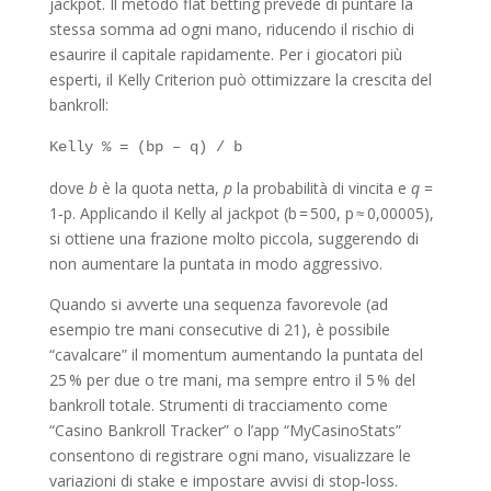
jackpot. Il metodo flat betting prevede di puntare la
stessa somma ad ogni mano, riducendo il rischio di
esaurire il capitale rapidamente. Per i giocatori più
esperti, il Kelly Criterion può ottimizzare la crescita del
bankroll:
Kelly % = (bp – q) / b
dove
b
è la quota netta,
p
la probabilità di vincita e
q
=
1‑p. Applicando il Kelly al jackpot (b = 500, p ≈ 0,00005),
si ottiene una frazione molto piccola, suggerendo di
non aumentare la puntata in modo aggressivo.
Quando si avverte una sequenza favorevole (ad
esempio tre mani consecutive di 21), è possibile
“cavalcare” il momentum aumentando la puntata del
25 % per due o tre mani, ma sempre entro il 5 % del
bankroll totale. Strumenti di tracciamento come
“Casino Bankroll Tracker” o l’app “MyCasinoStats”
consentono di registrare ogni mano, visualizzare le
variazioni di stake e impostare avvisi di stop‑loss.