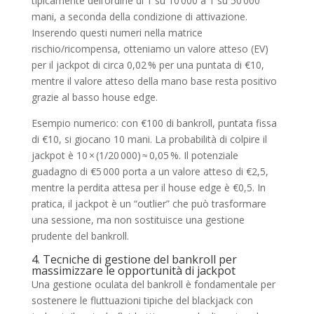
tipicamente dell’ordine di 1 su 10 000 a 1 su 50 000
mani, a seconda della condizione di attivazione.
Inserendo questi numeri nella matrice
rischio/ricompensa, otteniamo un valore atteso (EV)
per il jackpot di circa 0,02 % per una puntata di €10,
mentre il valore atteso della mano base resta positivo
grazie al basso house edge.
Esempio numerico: con €100 di bankroll, puntata fissa
di €10, si giocano 10 mani. La probabilità di colpire il
jackpot è 10 × (1/20 000) ≈ 0,05 %. Il potenziale
guadagno di €5 000 porta a un valore atteso di €2,5,
mentre la perdita attesa per il house edge è €0,5. In
pratica, il jackpot è un “outlier” che può trasformare
una sessione, ma non sostituisce una gestione
prudente del bankroll.
4. Tecniche di gestione del bankroll per
massimizzare le opportunità di jackpot
Una gestione oculata del bankroll è fondamentale per
sostenere le fluttuazioni tipiche del blackjack con