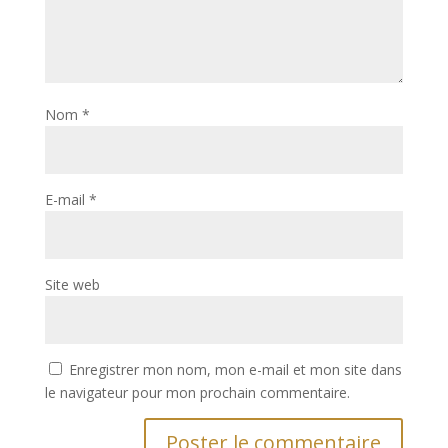
Nom
*
E-mail
*
Site web
Enregistrer mon nom, mon e-mail et mon site dans
le navigateur pour mon prochain commentaire.