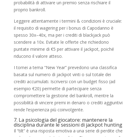
probabilità di attivare un premio senza rischiare il
proprio bankroll.
Leggere attentamente i termini & condizioni è cruciale:
il requisito di wagering per i bonus di Capodanno è
spesso 30x–40x, ma per i crediti di blackjack può
scendere a 10x. Evitate le offerte che richiedono
puntate minime di €5 per attivare il jackpot, poiché
riducono il valore atteso.
I tornei a tema “New Year” prevedono una classifica
basata sul numero di jackpot vinti o sul totale dei
crediti accumulati. Iscriversi con un budget fisso (ad
esempio €20) permette di partecipare senza
compromettere la gestione del bankroll, mentre la
possibilità di vincere premi in denaro o crediti aggiuntivi
rende l’esperienza più coinvolgente.
7. La psicologia del giocatore: mantenere la
disciplina durante le sessioni di jackpot hunting
Il “tilt” è una risposta emotiva a una serie di perdite che