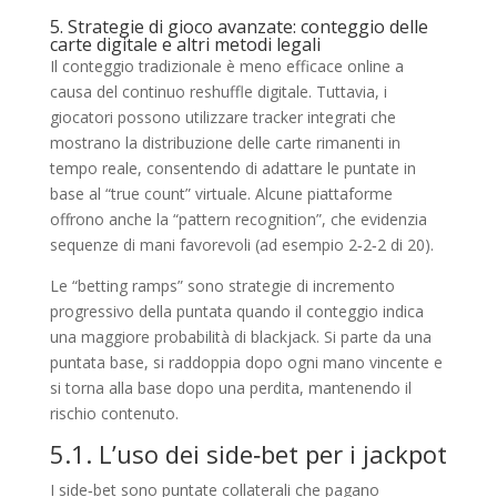
5. Strategie di gioco avanzate: conteggio delle
carte digitale e altri metodi legali
Il conteggio tradizionale è meno efficace online a
causa del continuo reshuffle digitale. Tuttavia, i
giocatori possono utilizzare tracker integrati che
mostrano la distribuzione delle carte rimanenti in
tempo reale, consentendo di adattare le puntate in
base al “true count” virtuale. Alcune piattaforme
offrono anche la “pattern recognition”, che evidenzia
sequenze di mani favorevoli (ad esempio 2‑2‑2 di 20).
Le “betting ramps” sono strategie di incremento
progressivo della puntata quando il conteggio indica
una maggiore probabilità di blackjack. Si parte da una
puntata base, si raddoppia dopo ogni mano vincente e
si torna alla base dopo una perdita, mantenendo il
rischio contenuto.
5.1. L’uso dei side‑bet per i jackpot
I side‑bet sono puntate collaterali che pagano