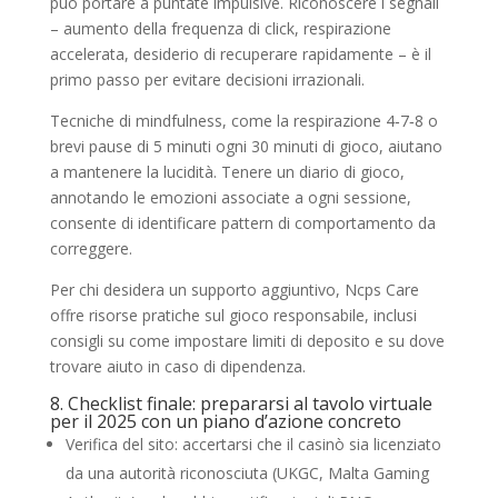
può portare a puntate impulsive. Riconoscere i segnali
– aumento della frequenza di click, respirazione
accelerata, desiderio di recuperare rapidamente – è il
primo passo per evitare decisioni irrazionali.
Tecniche di mindfulness, come la respirazione 4‑7‑8 o
brevi pause di 5 minuti ogni 30 minuti di gioco, aiutano
a mantenere la lucidità. Tenere un diario di gioco,
annotando le emozioni associate a ogni sessione,
consente di identificare pattern di comportamento da
correggere.
Per chi desidera un supporto aggiuntivo, Ncps Care
offre risorse pratiche sul gioco responsabile, inclusi
consigli su come impostare limiti di deposito e su dove
trovare aiuto in caso di dipendenza.
8. Checklist finale: prepararsi al tavolo virtuale
per il 2025 con un piano d’azione concreto
Verifica del sito: accertarsi che il casinò sia licenziato
da una autorità riconosciuta (UKGC, Malta Gaming