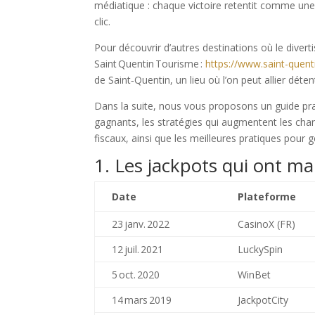
médiatique : chaque victoire retentit comme une
clic.
Pour découvrir d’autres destinations où le divert
Saint Quentin Tourisme :
https://www.saint-quent
de Saint‑Quentin, un lieu où l’on peut allier déte
Dans la suite, nous vous proposons un guide pra
gagnants, les stratégies qui augmentent les chanc
fiscaux, ainsi que les meilleures pratiques pour g
1. Les jackpots qui ont ma
Date
Plateforme
23 janv. 2022
CasinoX (FR)
12 juil. 2021
LuckySpin
5 oct. 2020
WinBet
14 mars 2019
JackpotCity