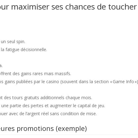
our maximiser ses chances de toucher 
un seul spin.
la fatigue décisionnelle.
%.
té offrent des gains rares mais massifs.
s gains publiées par le casino (souvent dans la section « Game Info »)
nt des tours gratuits additionnels chaque mois.
 une partie des pertes et augmenter le capital de jeu.
ouer avec de l’argent réel sans condition de mise.
eures promotions (exemple)