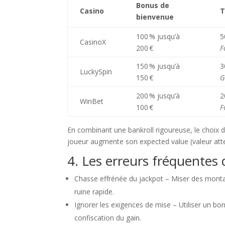
Bonus de
Casino
T
bienvenue
100 % jusqu’à
5
CasinoX
200 €
F
150 % jusqu’à
3
LuckySpin
150 €
G
200 % jusqu’à
2
WinBet
100 €
F
En combinant une bankroll rigoureuse, le choix d
joueur augmente son expected value (valeur atte
4. Les erreurs fréquentes q
Chasse effrénée du jackpot – Miser des monta
ruine rapide.
Ignorer les exigences de mise – Utiliser un bon
confiscation du gain.