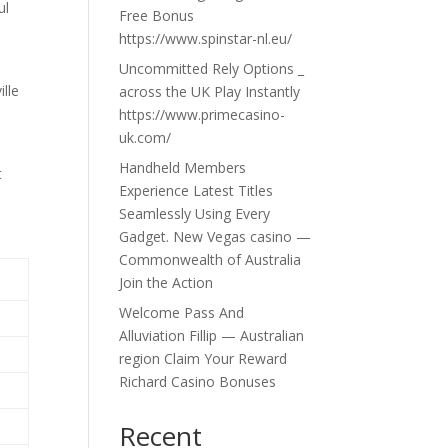
ul
Free Bonus
https://www.spinstar-nl.eu/
Uncommitted Rely Options _
ille
across the UK Play Instantly
https://www.primecasino-
uk.com/
Handheld Members
t
Experience Latest Titles
Seamlessly Using Every
Gadget. New Vegas casino —
Commonwealth of Australia
Join the Action
Welcome Pass And
Alluviation Fillip — Australian
region Claim Your Reward
Richard Casino Bonuses
Recent