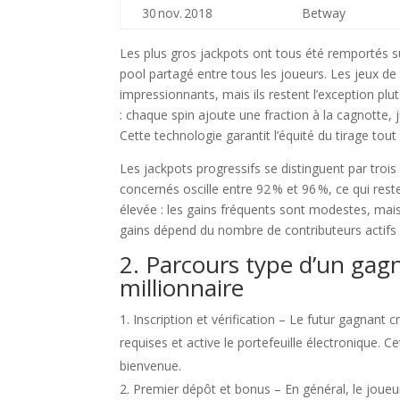
30 nov. 2018
Betway
Les plus gros jackpots ont tous été remportés 
pool partagé entre tous les joueurs. Les jeux de 
impressionnants, mais ils restent l’exception plu
: chaque spin ajoute une fraction à la cagnotte
Cette technologie garantit l’équité du tirage t
Les jackpots progressifs se distinguent par troi
concernés oscille entre 92 % et 96 %, ce qui reste
élevée : les gains fréquents sont modestes, mai
gains dépend du nombre de contributeurs actifs 
2. Parcours type d’un gagn
millionnaire
Inscription et vérification – Le futur gagnant c
requises et active le portefeuille électronique.
bienvenue.
Premier dépôt et bonus – En général, le joueur