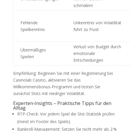
schmälern
Fehlende
Unkenntnis von Volatilität
Spielkenntnis
führt zu Frust
Verlust von Budget durch
Übermäßiges
emotionale
Spielen
Entscheidungen
Empfehlung: Beginnen Sie mit einer Registrierung bei
Casinolab Casino, aktivieren Sie das
Willkommensbonus‑Programm und testen Sie
zunächst Slots mit niedriger Volatilität.
Experten‑Insights – Praktische Tipps für den
Alltag
RTP‑Check: Vor jedem Spiel die Slot‑Statistik prüfen
(meist im Footer des Spiels).
Bankroll‑Management: Setzen Sie nicht mehr als 2 %