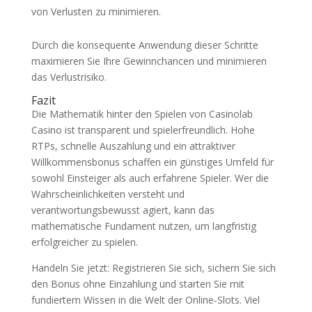
von Verlusten zu minimieren.
Durch die konsequente Anwendung dieser Schritte
maximieren Sie Ihre Gewinnchancen und minimieren
das Verlustrisiko.
Fazit
Die Mathematik hinter den Spielen von Casinolab
Casino ist transparent und spielerfreundlich. Hohe
RTPs, schnelle Auszahlung und ein attraktiver
Willkommensbonus schaffen ein günstiges Umfeld für
sowohl Einsteiger als auch erfahrene Spieler. Wer die
Wahrscheinlichkeiten versteht und
verantwortungsbewusst agiert, kann das
mathematische Fundament nutzen, um langfristig
erfolgreicher zu spielen.
Handeln Sie jetzt: Registrieren Sie sich, sichern Sie sich
den Bonus ohne Einzahlung und starten Sie mit
fundiertem Wissen in die Welt der Online‑Slots. Viel