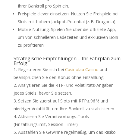
Ihrer Bankroll pro Spin ein.
Freispiele clever einsetzen: Nutzen Sie Freispiele bei
Slots mit hohem Jackpot‑Potential (z. B. Dragonia).
Mobile Nutzung: Spielen Sie über die offizielle App,
um von schnelleren Ladezeiten und exklusiven Boni
zu profitieren.
Strategische Empfehlungen – Ihr Fahrplan zum
Erfolg
Registrieren Sie sich bei
Casinolab Casino
und
beanspruchen Sie den Bonus ohne Einzahlung.
Analysieren Sie die RTP‑ und Volatilitäts‑Angaben
jedes Spiels, bevor Sie setzen.
Setzen Sie zuerst auf Slots mit RTP ≥ 96 % und
niedriger Volatilität, um Ihre Bankroll zu stabilisieren.
Aktivieren Sie Verantwortungs‑Tools
(Einzahlungslimit, Session‑Timer).
Auszahlen Sie Gewinne regelmäßig, um das Risiko