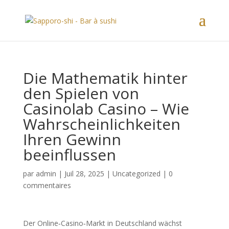
Die Mathematik hinter
den Spielen von
Casinolab Casino – Wie
Wahrscheinlichkeiten
Ihren Gewinn
beeinflussen
par
admin
|
Juil 28, 2025
|
Uncategorized
|
0
commentaires
Der Online‑Casino‑Markt in Deutschland wächst