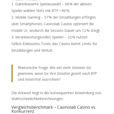
Datenbasierte Spielauswahl – 68 % der aktiven
Spieler wählen Slots mit RTP > 96 %.
Mobile Gaming – 57 % der Einzahlungen erfolgen
über Smartphones; Casinolab Casino optimiert die
mobile UI, wodurch die Session‑Dauer um 12 % steigt.
Verantwortungsvolles Spielen – 22 % nutzen
Selbst‑Exklusions‑Tools; das Casino bietet Limits für
Einzahlungen und Verlust.
Rhetorische Frage:
Wie viel mehr könnten Sie
gewinnen, wenn Sie Ihre Einsätze gezielt nach RTP
und Volatilität ausrichten?
Die Antwort liegt in der konsequenten Anwendung von
Wahrscheinlichkeitsrechnungen.
Vergleichsbenchmark – Casinolab Casino vs.
Konkurrenz