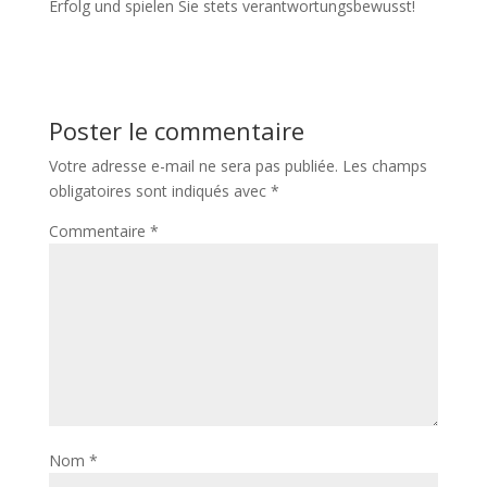
Erfolg und spielen Sie stets verantwortungsbewusst!
Poster le commentaire
Votre adresse e-mail ne sera pas publiée.
Les champs
obligatoires sont indiqués avec
*
Commentaire
*
Nom
*