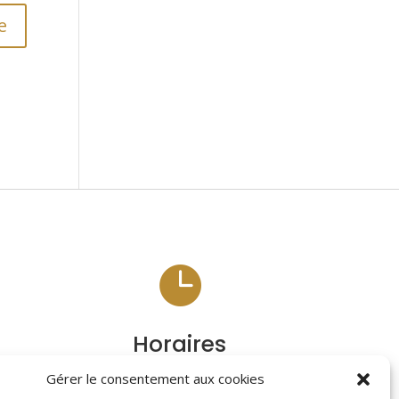

Horaires
Bar
Du lundi au samedi
Gérer le consentement aux cookies
de 12h00 à 14h30