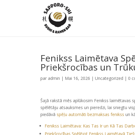
Fenikss Laimētava Spē
Priekšrocības un Trū
par
admin
|
Mai 16, 2026
|
Uncategorized
|
0 
Šajā rakstā mēs aplūkosim Fenikss laimētavas s
spēlētāju atsauksmes un pieredzi, lai sniegtu vi
piedāvā
spēļu automāti bezmaksas fenikss
un kā
Fenikss Laimētava: Kas Tas Ir un Kā Tas Darb
Priekšrocības Spēlējot Fenikss Laimētavā Tieš