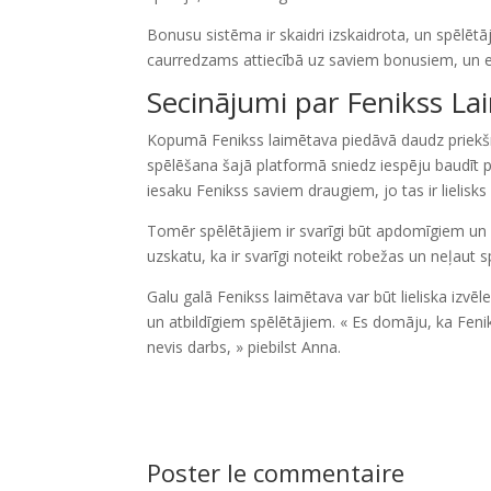
Bonusu sistēma ir skaidri izskaidrota, un spēlētāj
caurredzams attiecībā uz saviem bonusiem, un es z
Secinājumi par Fenikss La
Kopumā Fenikss laimētava piedāvā daudz priekšro
spēlēšana šajā platformā sniedz iespēju baudīt pl
iesaku Fenikss saviem draugiem, jo tas ir lielisks 
Tomēr spēlētājiem ir svarīgi būt apdomīgiem un ap
uzskatu, ka ir svarīgi noteikt robežas un neļaut 
Galu galā Fenikss laimētava var būt lieliska izvēl
un atbildīgiem spēlētājiem. « Es domāju, ka Feniks
nevis darbs, » piebilst Anna.
Poster le commentaire