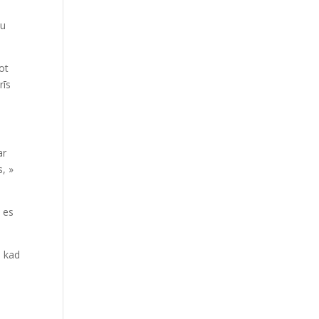
tu
ot
rīs
ar
s, »
ā es
, kad