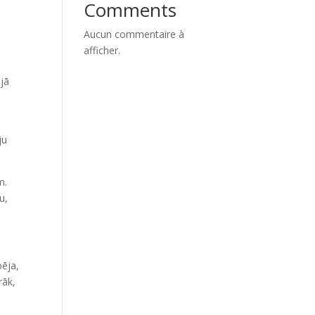
Comments
Aucun commentaire à
afficher.
ajā
ju
m.
u,
pēja,
rāk,