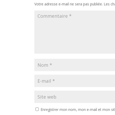
Votre adresse e-mail ne sera pas publiée.
Les ch
Enregistrer mon nom, mon e-mail et mon si