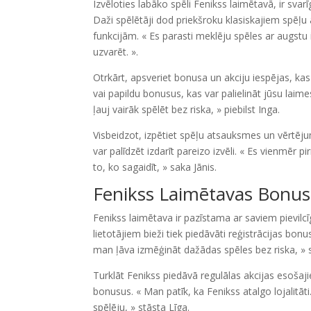
Izvēloties labāko spēli Fenikss laimētavā, ir sva
Daži spēlētāji dod priekšroku klasiskajiem spēļu 
funkcijām. « Es parasti meklēju spēles ar augstu
uzvarēt. ».
Otrkārt, apsveriet bonusa un akciju iespējas, ka
vai papildu bonusus, kas var palielināt jūsu laim
ļauj vairāk spēlēt bez riska, » piebilst Inga.
Visbeidzot, izpētiet spēļu atsauksmes un vērtēj
var palīdzēt izdarīt pareizo izvēli. « Es vienmēr 
to, ko sagaidīt, » saka Jānis.
Fenikss Laimētavas Bonus
Fenikss laimētava ir pazīstama ar saviem pievilc
lietotājiem bieži tiek piedāvāti reģistrācijas bon
man ļāva izmēģināt dažādas spēles bez riska, » 
Turklāt Fenikss piedāvā regulālas akcijas esošaji
bonusus. « Man patīk, ka Fenikss atalgo lojalitā
spēlēju, » stāsta Līga.