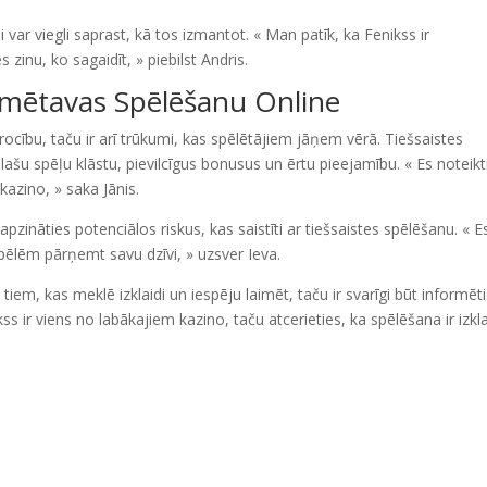
i var viegli saprast, kā tos izmantot. « Man patīk, ka Fenikss ir
inu, ko sagaidīt, » piebilst Andris.
imētavas Spēlēšanu Online
cību, taču ir arī trūkumi, kas spēlētājiem jāņem vērā. Tiešsaistes
ašu spēļu klāstu, pievilcīgus bonusus un ērtu pieejamību. « Es noteikt
kazino, » saka Jānis.
zināties potenciālos riskus, kas saistīti ar tiešsaistes spēlēšanu. « E
spēlēm pārņemt savu dzīvi, » uzsver Ieva.
e tiem, kas meklē izklaidi un iespēju laimēt, taču ir svarīgi būt informē
s ir viens no labākajiem kazino, taču atcerieties, ka spēlēšana ir izkl