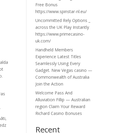
Free Bonus
https://www.spinstar-nl.eu/
Uncommitted Rely Options _
across the UK Play Instantly
https://www.primecasino-
uk.com/
Handheld Members
Experience Latest Titles
galda
Seamlessly Using Every
ot
Gadget. New Vegas casino —
o.
Commonwealth of Australia
Join the Action
Welcome Pass And
ras
Alluviation Fillip — Australian
region Claim Your Reward
.
Richard Casino Bonuses
āti,
iedz
Recent