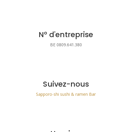
N° d'entreprise
BE 0809.641.380
Suivez-nous
Sapporo-shi sushi & ramen Bar