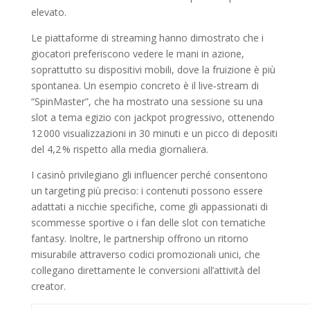
elevato.
Le piattaforme di streaming hanno dimostrato che i
giocatori preferiscono vedere le mani in azione,
soprattutto su dispositivi mobili, dove la fruizione è più
spontanea. Un esempio concreto è il live‑stream di
“SpinMaster”, che ha mostrato una sessione su una
slot a tema egizio con jackpot progressivo, ottenendo
12 000 visualizzazioni in 30 minuti e un picco di depositi
del 4,2 % rispetto alla media giornaliera.
I casinò privilegiano gli influencer perché consentono
un targeting più preciso: i contenuti possono essere
adattati a nicchie specifiche, come gli appassionati di
scommesse sportive o i fan delle slot con tematiche
fantasy. Inoltre, le partnership offrono un ritorno
misurabile attraverso codici promozionali unici, che
collegano direttamente le conversioni all’attività del
creator.