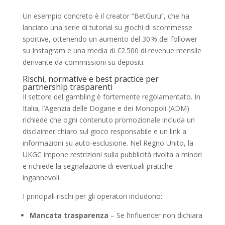
Un esempio concreto è il creator “BetGuru”, che ha
lanciato una serie di tutorial su giochi di scommesse
sportive, ottenendo un aumento del 30 % dei follower
su Instagram e una media di €2.500 di revenue mensile
derivante da commissioni su depositi.
Rischi, normative e best practice per
partnership trasparenti
Il settore del gambling è fortemente regolamentato. In
Italia, l’Agenzia delle Dogane e dei Monopoli (ADM)
richiede che ogni contenuto promozionale includa un
disclaimer chiaro sul gioco responsabile e un link a
informazioni su auto‑esclusione. Nel Regno Unito, la
UKGC impone restrizioni sulla pubblicità rivolta a minori
e richiede la segnalazione di eventuali pratiche
ingannevoli.
I principali rischi per gli operatori includono:
Mancata trasparenza
– Se l’influencer non dichiara