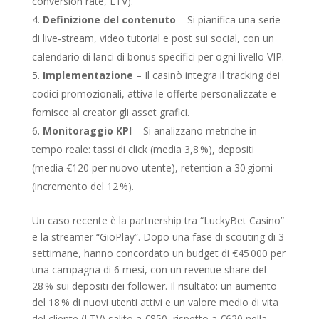
conversion rate, LTV).
Definizione del contenuto
– Si pianifica una serie
di live‑stream, video tutorial e post sui social, con un
calendario di lanci di bonus specifici per ogni livello VIP.
Implementazione
– Il casinò integra il tracking dei
codici promozionali, attiva le offerte personalizzate e
fornisce al creator gli asset grafici.
Monitoraggio KPI
– Si analizzano metriche in
tempo reale: tassi di click (media 3,8 %), depositi
(media €120 per nuovo utente), retention a 30 giorni
(incremento del 12 %).
Un caso recente è la partnership tra “LuckyBet Casino”
e la streamer “GioPlay”. Dopo una fase di scouting di 3
settimane, hanno concordato un budget di €45 000 per
una campagna di 6 mesi, con un revenue share del
28 % sui depositi dei follower. Il risultato: un aumento
del 18 % di nuovi utenti attivi e un valore medio di vita
del cliente (LTV) salito a €850, rispetto a €620 nella