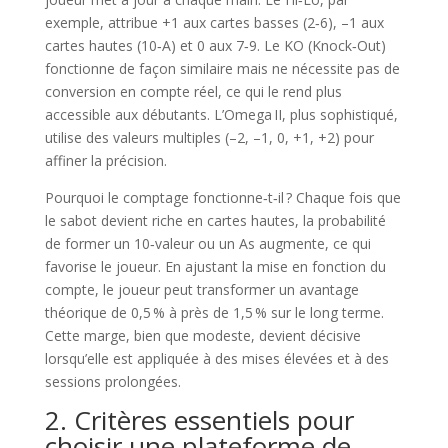
exemple, attribue +1 aux cartes basses (2‑6), –1 aux
cartes hautes (10‑A) et 0 aux 7‑9. Le KO (Knock‑Out)
fonctionne de façon similaire mais ne nécessite pas de
conversion en compte réel, ce qui le rend plus
accessible aux débutants. L’Omega II, plus sophistiqué,
utilise des valeurs multiples (–2, –1, 0, +1, +2) pour
affiner la précision.
Pourquoi le comptage fonctionne‑t‑il ? Chaque fois que
le sabot devient riche en cartes hautes, la probabilité
de former un 10‑valeur ou un As augmente, ce qui
favorise le joueur. En ajustant la mise en fonction du
compte, le joueur peut transformer un avantage
théorique de 0,5 % à près de 1,5 % sur le long terme.
Cette marge, bien que modeste, devient décisive
lorsqu’elle est appliquée à des mises élevées et à des
sessions prolongées.
2. Critères essentiels pour
choisir une plateforme de