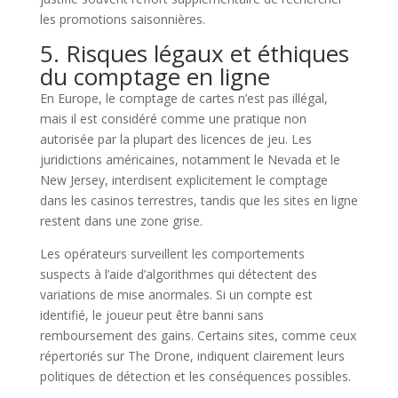
les promotions saisonnières.
5. Risques légaux et éthiques
du comptage en ligne
En Europe, le comptage de cartes n’est pas illégal,
mais il est considéré comme une pratique non
autorisée par la plupart des licences de jeu. Les
juridictions américaines, notamment le Nevada et le
New Jersey, interdisent explicitement le comptage
dans les casinos terrestres, tandis que les sites en ligne
restent dans une zone grise.
Les opérateurs surveillent les comportements
suspects à l’aide d’algorithmes qui détectent des
variations de mise anormales. Si un compte est
identifié, le joueur peut être banni sans
remboursement des gains. Certains sites, comme ceux
répertoriés sur The Drone, indiquent clairement leurs
politiques de détection et les conséquences possibles.