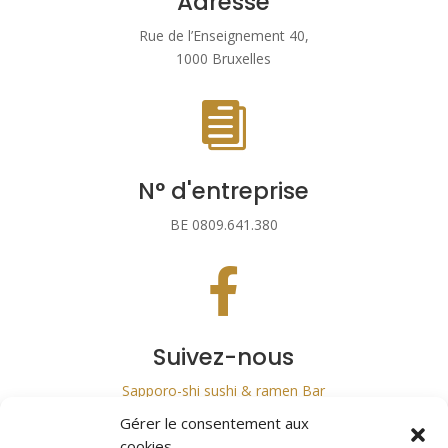
Adresse
Rue de l’Enseignement 40,
1000 Bruxelles

N° d'entreprise
BE 0809.641.380

Suivez-nous
Sapporo-shi sushi & ramen Bar
Gérer le consentement aux
cookies