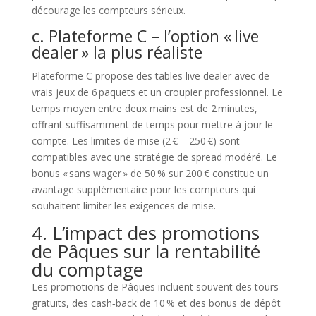
décourage les compteurs sérieux.
c. Plateforme C – l’option « live
dealer » la plus réaliste
Plateforme C propose des tables live dealer avec de
vrais jeux de 6 paquets et un croupier professionnel. Le
temps moyen entre deux mains est de 2 minutes,
offrant suffisamment de temps pour mettre à jour le
compte. Les limites de mise (2 € – 250 €) sont
compatibles avec une stratégie de spread modéré. Le
bonus « sans wager » de 50 % sur 200 € constitue un
avantage supplémentaire pour les compteurs qui
souhaitent limiter les exigences de mise.
4. L’impact des promotions
de Pâques sur la rentabilité
du comptage
Les promotions de Pâques incluent souvent des tours
gratuits, des cash‑back de 10 % et des bonus de dépôt