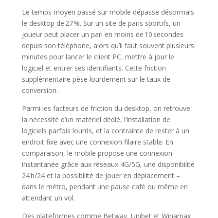
Le temps moyen passé sur mobile dépasse désormais
le desktop de 27 %. Sur un site de paris sportifs, un
joueur peut placer un pari en moins de 10 secondes
depuis son téléphone, alors qu’il faut souvent plusieurs
minutes pour lancer le client PC, mettre à jour le
logiciel et entrer ses identifiants. Cette friction
supplémentaire pèse lourdement sur le taux de
conversion.
Parmi les facteurs de friction du desktop, on retrouve :
la nécessité d’un matériel dédié, l’installation de
logiciels parfois lourds, et la contrainte de rester à un
endroit fixe avec une connexion filaire stable. En
comparaison, le mobile propose une connexion
instantanée grâce aux réseaux 4G/5G, une disponibilité
24 h/24 et la possibilité de jouer en déplacement –
dans le métro, pendant une pause café ou même en
attendant un vol.
Des plateformes comme Betway, Unibet et Winamax