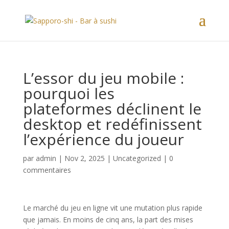
L’essor du jeu mobile :
pourquoi les
plateformes déclinent le
desktop et redéfinissent
l’expérience du joueur
par
admin
|
Nov 2, 2025
|
Uncategorized
|
0
commentaires
Le marché du jeu en ligne vit une mutation plus rapide
que jamais. En moins de cinq ans, la part des mises