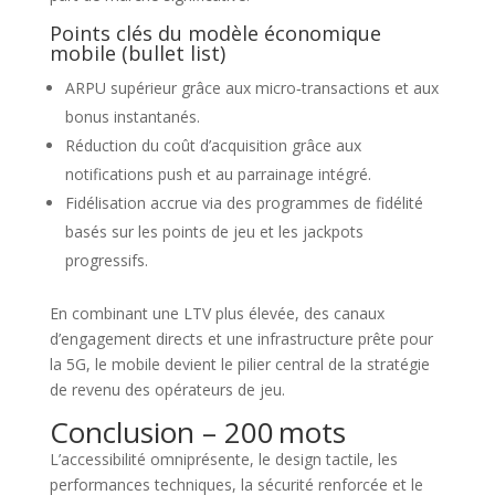
Points clés du modèle économique
mobile (bullet list)
ARPU supérieur grâce aux micro‑transactions et aux
bonus instantanés.
Réduction du coût d’acquisition grâce aux
notifications push et au parrainage intégré.
Fidélisation accrue via des programmes de fidélité
basés sur les points de jeu et les jackpots
progressifs.
En combinant une LTV plus élevée, des canaux
d’engagement directs et une infrastructure prête pour
la 5G, le mobile devient le pilier central de la stratégie
de revenu des opérateurs de jeu.
Conclusion – 200 mots
L’accessibilité omniprésente, le design tactile, les
performances techniques, la sécurité renforcée et le