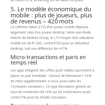
5. Le modèle économique du
mobile : plus de joueurs, plus
de revenus – 420 mots
Le Lifetime Value (LTV) d’un joueur mobile dépasse
largement celui d’un joueur desktop. Selon une étude
interne de Kindred Group, le LTV moyen d’un utilisateur
mobile est de €1 200, contre €720 pour un utilisateur
desktop, soit une différence de ≈ 67 %.
Micro‑transactions et paris en
temps réel
Les apps intègrent des offres push ciblées qui incitent à
placer un pari immédiat : « Bonus de bienvenue + 10 %
de mise supplémentaire si vous jouez dans les
15 minutes suivantes ». Ce type d’incitation génère un
taux de conversion de 14 % sur les notifications push,
contre 5 % pour les emails classiques.