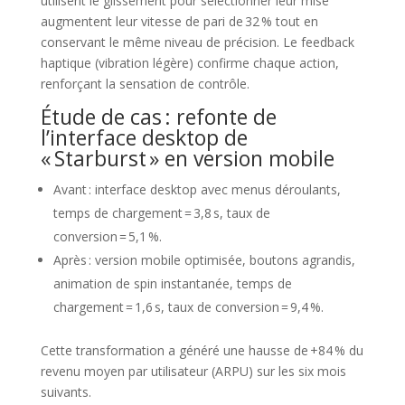
utilisent le glissement pour sélectionner leur mise
augmentent leur vitesse de pari de 32 % tout en
conservant le même niveau de précision. Le feedback
haptique (vibration légère) confirme chaque action,
renforçant la sensation de contrôle.
Étude de cas : refonte de
l’interface desktop de
« Starburst » en version mobile
Avant : interface desktop avec menus déroulants,
temps de chargement = 3,8 s, taux de
conversion = 5,1 %.
Après : version mobile optimisée, boutons agrandis,
animation de spin instantanée, temps de
chargement = 1,6 s, taux de conversion = 9,4 %.
Cette transformation a généré une hausse de +84 % du
revenu moyen par utilisateur (ARPU) sur les six mois
suivants.