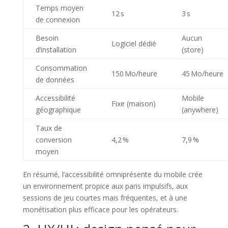
Temps moyen
12 s
3 s
de connexion
Besoin
Aucun
Logiciel dédié
d’installation
(store)
Consommation
150 Mo/heure
45 Mo/heure
de données
Accessibilité
Mobile
Fixe (maison)
géographique
(anywhere)
Taux de
conversion
4,2 %
7,9 %
moyen
En résumé, l’accessibilité omniprésente du mobile crée
un environnement propice aux paris impulsifs, aux
sessions de jeu courtes mais fréquentes, et à une
monétisation plus efficace pour les opérateurs.