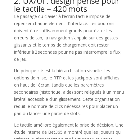
2. UX/UI : design pensé pour
le tactile – 420 mots
Le passage du clavier à l’écran tactile impose de
repenser chaque élément d’interface. Les boutons
doivent être suffisamment grands pour éviter les
erreurs de tap, la navigation s’appuie sur des gestes
glissants et le temps de chargement doit rester
inférieur à 2 secondes pour ne pas interrompre le flux
de jeu.
Un principe clé est la hiérarchisation visuelle : les
options de mise, le RTP et les jackpots sont affichés
en haut de l’écran, tandis que les paramètres
secondaires (historique, aide) sont relégués à un menu
latéral accessible d’un glissement. Cette organisation
réduit le nombre de clics nécessaires pour placer un
pari ou lancer une partie de slots.
Le tactile améliore également la prise de décision. Une
étude interne de Bet365 a montré que les joueurs qui