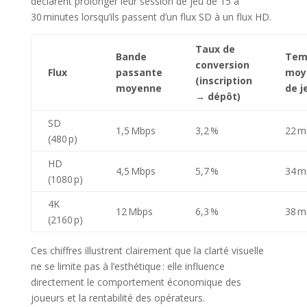
déclarent prolonger leur session de jeu de 15 à
30 minutes lorsqu’ils passent d’un flux SD à un flux HD.
Taux de
Bande
Tem
conversion
Flux
passante
moy
(inscription
moyenne
de j
→ dépôt)
SD
1,5 Mbps
3,2 %
22 m
(480 p)
HD
4,5 Mbps
5,7 %
34 m
(1080 p)
4K
12 Mbps
6,3 %
38 m
(2160 p)
Ces chiffres illustrent clairement que la clarté visuelle
ne se limite pas à l’esthétique : elle influence
directement le comportement économique des
joueurs et la rentabilité des opérateurs.