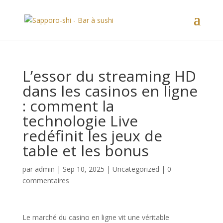
L’essor du streaming HD
dans les casinos en ligne
: comment la
technologie Live
redéfinit les jeux de
table et les bonus
par
admin
|
Sep 10, 2025
|
Uncategorized
|
0
commentaires
Le marché du casino en ligne vit une véritable