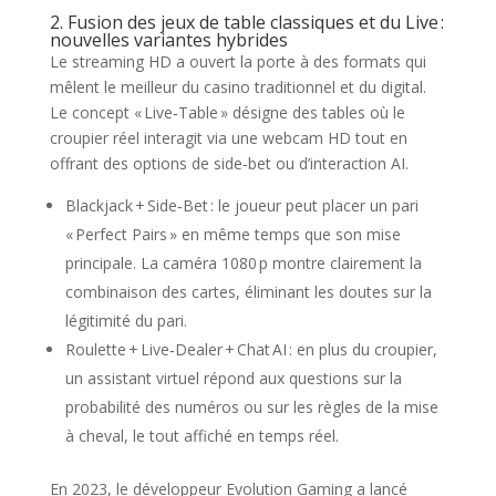
2. Fusion des jeux de table classiques et du Live :
nouvelles variantes hybrides
Le streaming HD a ouvert la porte à des formats qui
mêlent le meilleur du casino traditionnel et du digital.
Le concept « Live‑Table » désigne des tables où le
croupier réel interagit via une webcam HD tout en
offrant des options de side‑bet ou d’interaction AI.
Blackjack + Side‑Bet : le joueur peut placer un pari
« Perfect Pairs » en même temps que son mise
principale. La caméra 1080 p montre clairement la
combinaison des cartes, éliminant les doutes sur la
légitimité du pari.
Roulette + Live‑Dealer + Chat AI : en plus du croupier,
un assistant virtuel répond aux questions sur la
probabilité des numéros ou sur les règles de la mise
à cheval, le tout affiché en temps réel.
En 2023, le développeur Evolution Gaming a lancé