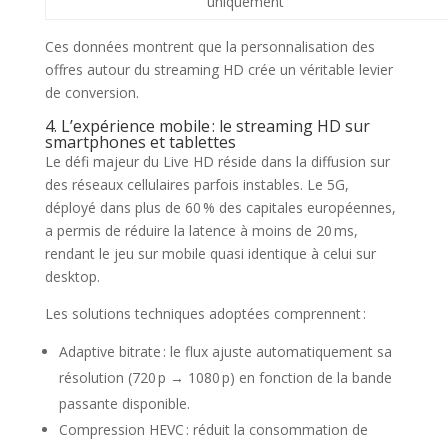
uniquement
Ces données montrent que la personnalisation des
offres autour du streaming HD crée un véritable levier
de conversion.
4. L’expérience mobile : le streaming HD sur
smartphones et tablettes
Le défi majeur du Live HD réside dans la diffusion sur
des réseaux cellulaires parfois instables. Le 5G,
déployé dans plus de 60 % des capitales européennes,
a permis de réduire la latence à moins de 20 ms,
rendant le jeu sur mobile quasi identique à celui sur
desktop.
Les solutions techniques adoptées comprennent :
Adaptive bitrate : le flux ajuste automatiquement sa
résolution (720 p → 1080 p) en fonction de la bande
passante disponible.
Compression HEVC : réduit la consommation de