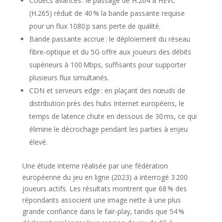
Codecs avancés : le passage de H.264 à HEVC
(H.265) réduit de 40 % la bande passante requise
pour un flux 1080 p sans perte de qualité.
Bande passante accrue : le déploiement du réseau
fibre‑optique et du 5G offre aux joueurs des débits
supérieurs à 100 Mbps, suffisants pour supporter
plusieurs flux simultanés.
CDN et serveurs edge : en plaçant des nœuds de
distribution près des hubs Internet européens, le
temps de latence chute en dessous de 30 ms, ce qui
élimine le décrochage pendant les parties à enjeu
élevé.
Une étude interne réalisée par une fédération
européenne du jeu en ligne (2023) a interrogé 3 200
joueurs actifs. Les résultats montrent que 68 % des
répondants associent une image nette à une plus
grande confiance dans le fair‑play, tandis que 54 %