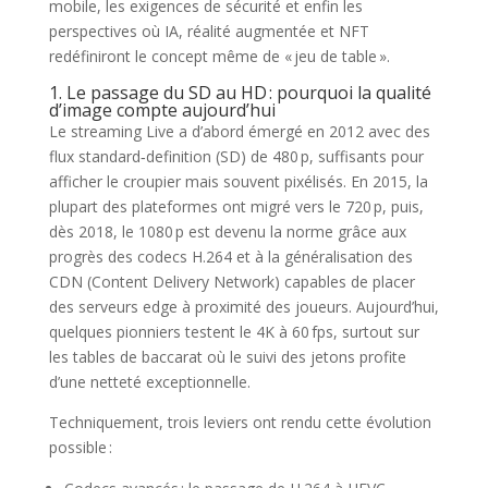
mobile, les exigences de sécurité et enfin les
perspectives où IA, réalité augmentée et NFT
redéfiniront le concept même de « jeu de table ».
1. Le passage du SD au HD : pourquoi la qualité
d’image compte aujourd’hui
Le streaming Live a d’abord émergé en 2012 avec des
flux standard‑definition (SD) de 480 p, suffisants pour
afficher le croupier mais souvent pixélisés. En 2015, la
plupart des plateformes ont migré vers le 720 p, puis,
dès 2018, le 1080 p est devenu la norme grâce aux
progrès des codecs H.264 et à la généralisation des
CDN (Content Delivery Network) capables de placer
des serveurs edge à proximité des joueurs. Aujourd’hui,
quelques pionniers testent le 4K à 60 fps, surtout sur
les tables de baccarat où le suivi des jetons profite
d’une netteté exceptionnelle.
Techniquement, trois leviers ont rendu cette évolution
possible :