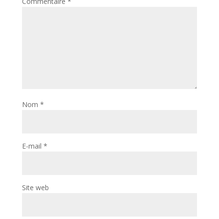
Commentaire
*
Nom
*
E-mail
*
Site web