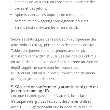
données de 45 % tout en conservant la netteté des
cartes et des jetons.
Optimisation UI : les boutons de mise et les
compteurs de wagering sont agrandis pour les
écrans tactiles, évitant les erreurs de clic.
Selon les statistiques de l’association européenne des
jeux mobiles (2024), plus de 58 % des parties de Live
Table sont jouées sur smartphone, avec un pic
d’utilisation entre 20 h et 23 h. Les casinos qui ont mis
en avant des bonus « mobile‑first », comme un 20 % de
dépôt supplémentaire pour les joueurs sur
iOS/Android, ont vu leur revenu moyen par utilisateur
(ARPU) augmenter de 14 %.
5. Sécurité et conformité : garantir l’intégrité du
jeu en streaming HD
Lorsque la vidéo passe du SD au HD, la surface
d’attaque s’élargit. Les flux sont désormais chiffrés
avec TLS 1.3, garantissant que la vidéo et l’audio ne