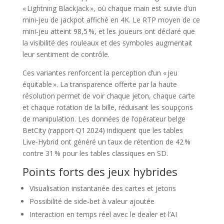
« Lightning Blackjack », où chaque main est suivie d’un
mini‑jeu de jackpot affiché en 4K. Le RTP moyen de ce
mini‑jeu atteint 98,5 %, et les joueurs ont déclaré que
la visibilité des rouleaux et des symboles augmentait
leur sentiment de contrôle.
Ces variantes renforcent la perception d’un « jeu
équitable ». La transparence offerte par la haute
résolution permet de voir chaque jeton, chaque carte
et chaque rotation de la bille, réduisant les soupçons
de manipulation. Les données de l’opérateur belge
BetCity (rapport Q1 2024) indiquent que les tables
Live‑Hybrid ont généré un taux de rétention de 42 %
contre 31 % pour les tables classiques en SD.
Points forts des jeux hybrides
Visualisation instantanée des cartes et jetons
Possibilité de side‑bet à valeur ajoutée
Interaction en temps réel avec le dealer et l’AI