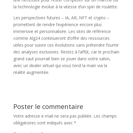
la technologie évolue à la vitesse d’un spin de roulette.
Les perspectives futures – IA, AR, NFT et crypto –
promettent de rendre l’expérience encore plus
immersive et personnalisée. Les sites de référence
comme Alg24 continueront d’offrir des ressources
utiles pour suivre ces évolutions sans prétendre fournir
des analyses exclusives. Restez à l’affût, car le prochain
grand saut pourrait bien se jouer dans votre salon,
avec un dealer virtuel qui vous tend la main via la
réalité augmentée.
Poster le commentaire
Votre adresse e-mail ne sera pas publiée.
Les champs
obligatoires sont indiqués avec
*