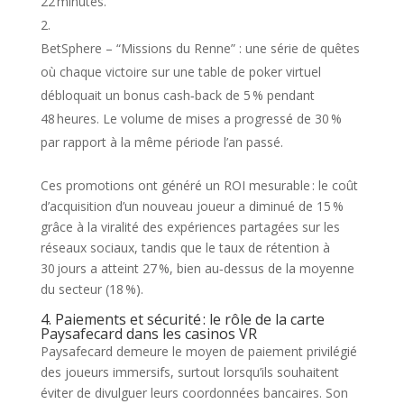
22 minutes.
BetSphere – “Missions du Renne” : une série de quêtes
où chaque victoire sur une table de poker virtuel
débloquait un bonus cash‑back de 5 % pendant
48 heures. Le volume de mises a progressé de 30 %
par rapport à la même période l’an passé.
Ces promotions ont généré un ROI mesurable : le coût
d’acquisition d’un nouveau joueur a diminué de 15 %
grâce à la viralité des expériences partagées sur les
réseaux sociaux, tandis que le taux de rétention à
30 jours a atteint 27 %, bien au‑dessus de la moyenne
du secteur (18 %).
4. Paiements et sécurité : le rôle de la carte
Paysafecard dans les casinos VR
Paysafecard demeure le moyen de paiement privilégié
des joueurs immersifs, surtout lorsqu’ils souhaitent
éviter de divulguer leurs coordonnées bancaires. Son