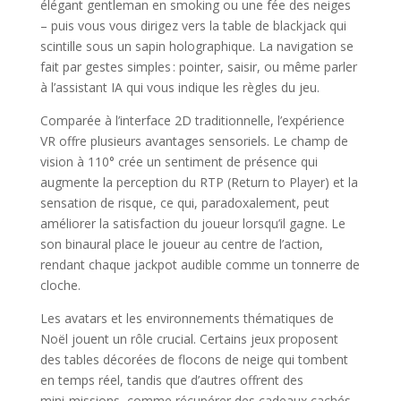
élégant gentleman en smoking ou une fée des neiges
– puis vous vous dirigez vers la table de blackjack qui
scintille sous un sapin holographique. La navigation se
fait par gestes simples : pointer, saisir, ou même parler
à l’assistant IA qui vous indique les règles du jeu.
Comparée à l’interface 2D traditionnelle, l’expérience
VR offre plusieurs avantages sensoriels. Le champ de
vision à 110° crée un sentiment de présence qui
augmente la perception du RTP (Return to Player) et la
sensation de risque, ce qui, paradoxalement, peut
améliorer la satisfaction du joueur lorsqu’il gagne. Le
son binaural place le joueur au centre de l’action,
rendant chaque jackpot audible comme un tonnerre de
cloche.
Les avatars et les environnements thématiques de
Noël jouent un rôle crucial. Certains jeux proposent
des tables décorées de flocons de neige qui tombent
en temps réel, tandis que d’autres offrent des
mini‑missions, comme récupérer des cadeaux cachés