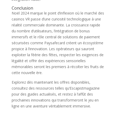
Conclusion
Noël 2024 marque le point d’inflexion où le marché des
casinos VR passe d’une curiosité technologique à une
réalité commerciale dominante. La croissance rapide
du nombre d’utilisateurs, l’intégration de bonus
immersifs et le rôle central de solutions de paiement
sécurisées comme Paysafecard créent un écosystème
propice à l’innovation. Les opérateurs qui sauront
exploiter la féérie des fêtes, respecter les exigences de
légalité et offrir des expériences sensorielles
mémorables seront les premiers à récolter les fruits de
cette nouvelle ère.
Explorez dès maintenant les offres disponibles,
consultez des ressources telles qu’Escapistmagazine
pour des guides actualisés, et restez à l’affût des
prochaines innovations qui transformeront le jeu en
ligne en une aventure véritablement immersive.