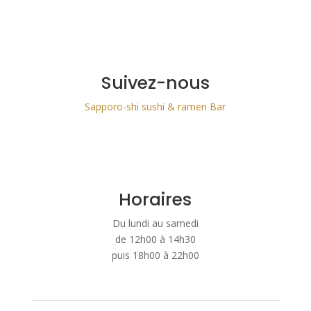
Suivez-nous
Sapporo-shi sushi & ramen Bar
Horaires
Du lundi au samedi
de 12h00 à 14h30
puis 18h00 à 22h00