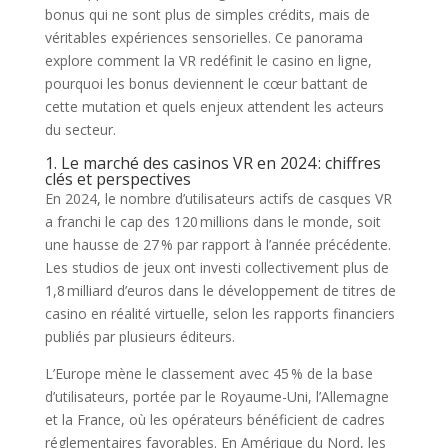
bonus qui ne sont plus de simples crédits, mais de
véritables expériences sensorielles. Ce panorama
explore comment la VR redéfinit le casino en ligne,
pourquoi les bonus deviennent le cœur battant de
cette mutation et quels enjeux attendent les acteurs
du secteur.
1. Le marché des casinos VR en 2024 : chiffres
clés et perspectives
En 2024, le nombre d’utilisateurs actifs de casques VR
a franchi le cap des 120 millions dans le monde, soit
une hausse de 27 % par rapport à l’année précédente.
Les studios de jeux ont investi collectivement plus de
1,8 milliard d’euros dans le développement de titres de
casino en réalité virtuelle, selon les rapports financiers
publiés par plusieurs éditeurs.
L’Europe mène le classement avec 45 % de la base
d’utilisateurs, portée par le Royaume-Uni, l’Allemagne
et la France, où les opérateurs bénéficient de cadres
réglementaires favorables. En Amérique du Nord, les