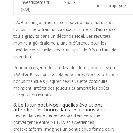
investissement
≥ 3,5 x
post‑campagne
(ROI)
L’A/B testing permet de comparer deux variantes de
bonus : l’une offrant un cashback immersif, l’autre des
tours gratuits dans un décor de Noël. Les résultats
montrent généralement une préférence pour les
expériences visuelles, avec un uplift de 9 % du taux de
rétention.
Pour prolonger l’effet au‑delà des fêtes, proposez un
« Winter Pass » qui se débloque après Noël et offre des
bonus mensuels jusqu’en février. Cette continuité
maintient l’intérêt des joueurs et amortit les coûts
d’acquisition initiaux.
8. Le futur post‑Noël : quelles évolutions
attendent les bonus dans les casinos VR ?
Les tendances émergentes pointent vers une
convergence entre NFT, IA et expériences
cross‑platform. Imaginez un bonus sous forme de NFT