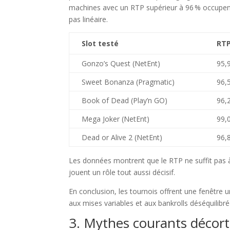
machines avec un RTP supérieur à 96 % occupent
pas linéaire.
Slot testé
RT
Gonzo’s Quest (NetEnt)
95,
Sweet Bonanza (Pragmatic)
96,
Book of Dead (Play’n GO)
96,
Mega Joker (NetEnt)
99,
Dead or Alive 2 (NetEnt)
96,
Les données montrent que le RTP ne suffit pas à exp
jouent un rôle tout aussi décisif.
En conclusion, les tournois offrent une fenêtre u
aux mises variables et aux bankrolls déséquilibré
3. Mythes courants décort