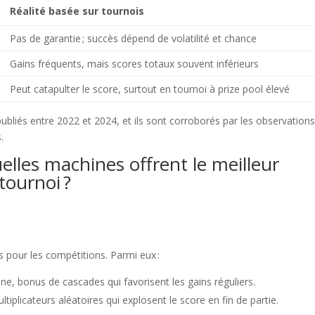
Réalité basée sur tournois
Pas de garantie ; succès dépend de volatilité et chance
Gains fréquents, mais scores totaux souvent inférieurs
Peut catapulter le score, surtout en tournoi à prize pool élevé
ubliés entre 2022 et 2024, et ils sont corroborés par les observation
.
uelles machines offrent le meilleur
 tournoi ?
 pour les compétitions. Parmi eux :
e, bonus de cascades qui favorisent les gains réguliers.
ltiplicateurs aléatoires qui explosent le score en fin de partie.