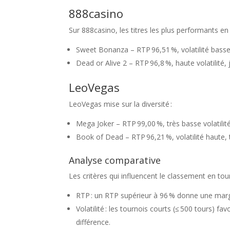
888casino
Sur 888casino, les titres les plus performants en 
Sweet Bonanza – RTP 96,51 %, volatilité basse
Dead or Alive 2 – RTP 96,8 %, haute volatilité, 
LeoVegas
LeoVegas mise sur la diversité :
Mega Joker – RTP 99,00 %, très basse volatilité
Book of Dead – RTP 96,21 %, volatilité haute, t
Analyse comparative
Les critères qui influencent le classement en tour
RTP : un RTP supérieur à 96 % donne une marg
Volatilité : les tournois courts (≤ 500 tours) fa
différence.