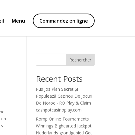
il
Menu
Commandez en ligne
Rechercher
Recent Posts
Pus Jos Plan Secret Și
Populează Cazinou De Jocuri
De Noroc ◦ RO Play & Claim
cashpotcasinoplay.com
une
e en
Romp Online Tournaments
rs
Winnings Bighearted Jackpot ·
Nederlands grondgebied Get