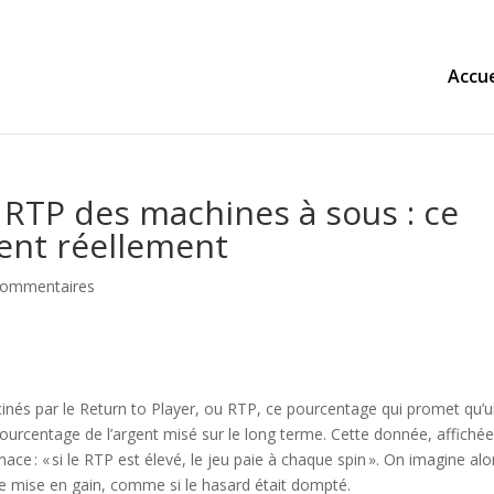
Accue
RTP des machines à sous : ce
lent réellement
commentaires
cinés par le Return to Player, ou RTP, ce pourcentage qui promet qu’
urcentage de l’argent misé sur le long terme. Cette donnée, affiché
e : « si le RTP est élevé, le jeu paie à chaque spin ». On imagine alo
 mise en gain, comme si le hasard était dompté.