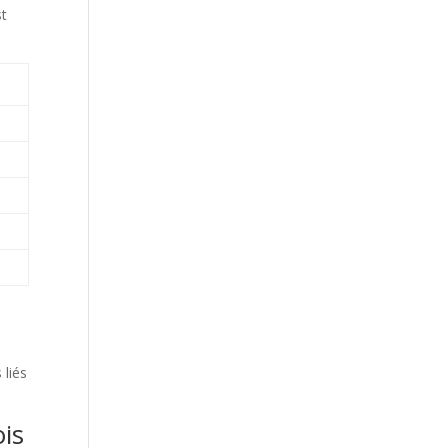
st
s
 liés
ois