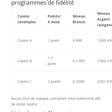
programmes de fidélité
Niveau
Casino
Points/
Niveau
Argent
(exemple)
€ misé
Bronze
(exigen
Casino A
1 point
0‑999
1 000‑4 
1,5
Casino B
0‑1 499
1 500‑5 
point
Casino C
2 points
0‑2 000
2 001‑6 
Aucun nom de marque concurrent n’est mentionné afin
de rester neutre.