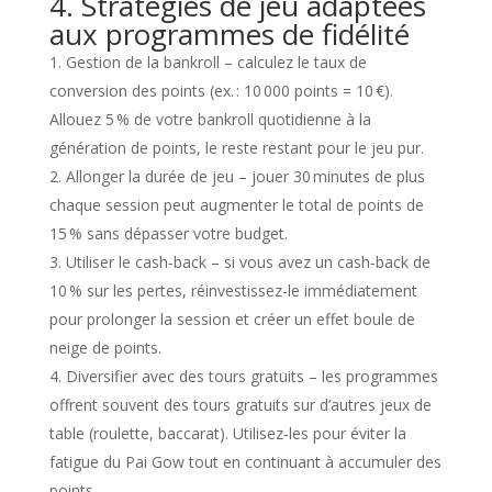
4. Stratégies de jeu adaptées
aux programmes de fidélité
Gestion de la bankroll – calculez le taux de
conversion des points (ex. : 10 000 points = 10 €).
Allouez 5 % de votre bankroll quotidienne à la
génération de points, le reste restant pour le jeu pur.
Allonger la durée de jeu – jouer 30 minutes de plus
chaque session peut augmenter le total de points de
15 % sans dépasser votre budget.
Utiliser le cash‑back – si vous avez un cash‑back de
10 % sur les pertes, réinvestissez-le immédiatement
pour prolonger la session et créer un effet boule de
neige de points.
Diversifier avec des tours gratuits – les programmes
offrent souvent des tours gratuits sur d’autres jeux de
table (roulette, baccarat). Utilisez‑les pour éviter la
fatigue du Pai Gow tout en continuant à accumuler des
points.