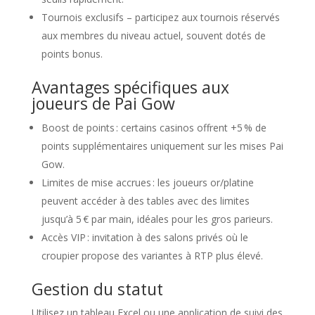
Tournois exclusifs – participez aux tournois réservés
aux membres du niveau actuel, souvent dotés de
points bonus.
Avantages spécifiques aux
joueurs de Pai Gow
Boost de points : certains casinos offrent +5 % de
points supplémentaires uniquement sur les mises Pai
Gow.
Limites de mise accrues : les joueurs or/platine
peuvent accéder à des tables avec des limites
jusqu’à 5 € par main, idéales pour les gros parieurs.
Accès VIP : invitation à des salons privés où le
croupier propose des variantes à RTP plus élevé.
Gestion du statut
Utilisez un tableau Excel ou une application de suivi des