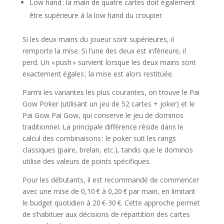
Low hand : la main de quatre cartes doit également
être supérieure à la low hand du croupier.
Si les deux mains du joueur sont supérieures, il
remporte la mise. Si l’une des deux est inférieure, il
perd. Un « push » survient lorsque les deux mains sont
exactement égales ; la mise est alors restituée.
Parmi les variantes les plus courantes, on trouve le Pai
Gow Poker (utilisant un jeu de 52 cartes + joker) et le
Pai Gow Pai Gow, qui conserve le jeu de dominos
traditionnel. La principale différence réside dans le
calcul des combinaisons : le poker suit les rangs
classiques (paire, brelan, etc.), tandis que le dominos
utilise des valeurs de points spécifiques.
Pour les débutants, il est recommandé de commencer
avec une mise de 0,10 € à 0,20 € par main, en limitant
le budget quotidien à 20 €‑30 €. Cette approche permet
de s’habituer aux décisions de répartition des cartes