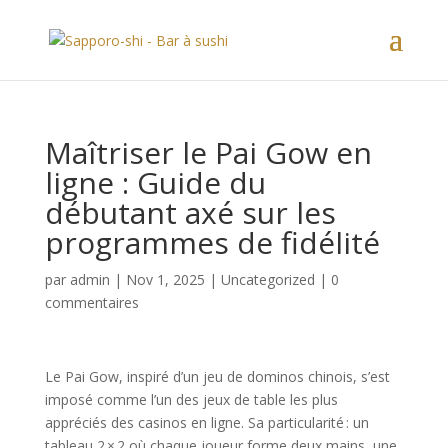
Maîtriser le Pai Gow en
ligne : Guide du
débutant axé sur les
programmes de fidélité
par
admin
|
Nov 1, 2025
|
Uncategorized
|
0
commentaires
Le Pai Gow, inspiré d’un jeu de dominos chinois, s’est
imposé comme l’un des jeux de table les plus
appréciés des casinos en ligne. Sa particularité : un
tableau 2 × 2 où chaque joueur forme deux mains, une