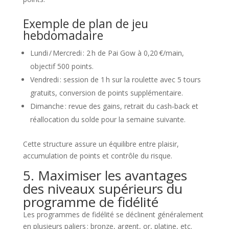
Exemple de plan de jeu
hebdomadaire
Lundi / Mercredi : 2 h de Pai Gow à 0,20 €/main,
objectif 500 points.
Vendredi : session de 1 h sur la roulette avec 5 tours
gratuits, conversion de points supplémentaire.
Dimanche : revue des gains, retrait du cash‑back et
réallocation du solde pour la semaine suivante.
Cette structure assure un équilibre entre plaisir,
accumulation de points et contrôle du risque.
5. Maximiser les avantages
des niveaux supérieurs du
programme de fidélité
Les programmes de fidélité se déclinent généralement
en plusieurs paliers : bronze, argent, or, platine, etc.