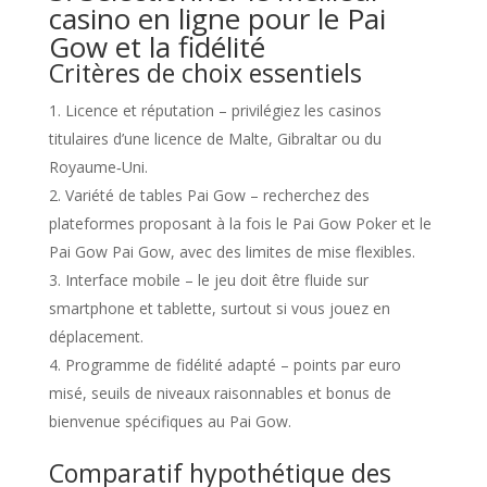
casino en ligne pour le Pai
Gow et la fidélité
Critères de choix essentiels
Licence et réputation – privilégiez les casinos
titulaires d’une licence de Malte, Gibraltar ou du
Royaume‑Uni.
Variété de tables Pai Gow – recherchez des
plateformes proposant à la fois le Pai Gow Poker et le
Pai Gow Pai Gow, avec des limites de mise flexibles.
Interface mobile – le jeu doit être fluide sur
smartphone et tablette, surtout si vous jouez en
déplacement.
Programme de fidélité adapté – points par euro
misé, seuils de niveaux raisonnables et bonus de
bienvenue spécifiques au Pai Gow.
Comparatif hypothétique des