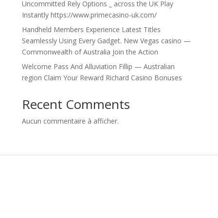
Uncommitted Rely Options _ across the UK Play
Instantly https://www.primecasino-uk.com/
Handheld Members Experience Latest Titles
Seamlessly Using Every Gadget. New Vegas casino —
Commonwealth of Australia Join the Action
Welcome Pass And Alluviation Fillip — Australian
region Claim Your Reward Richard Casino Bonuses
Recent Comments
Aucun commentaire à afficher.