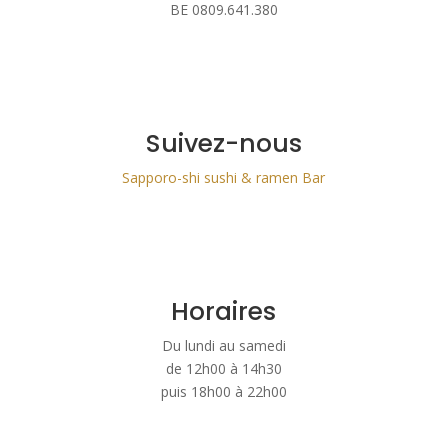
BE 0809.641.380
Suivez-nous
Sapporo-shi sushi & ramen Bar
Horaires
Du lundi au samedi
de 12h00 à 14h30
puis 18h00 à 22h00