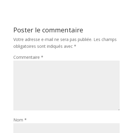
Poster le commentaire
Votre adresse e-mail ne sera pas publiée.
Les champs
obligatoires sont indiqués avec
*
Commentaire
*
Nom
*