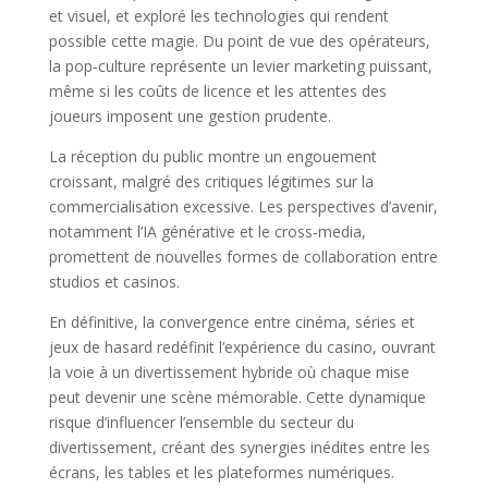
et visuel, et exploré les technologies qui rendent
possible cette magie. Du point de vue des opérateurs,
la pop‑culture représente un levier marketing puissant,
même si les coûts de licence et les attentes des
joueurs imposent une gestion prudente.
La réception du public montre un engouement
croissant, malgré des critiques légitimes sur la
commercialisation excessive. Les perspectives d’avenir,
notamment l’IA générative et le cross‑media,
promettent de nouvelles formes de collaboration entre
studios et casinos.
En définitive, la convergence entre cinéma, séries et
jeux de hasard redéfinit l’expérience du casino, ouvrant
la voie à un divertissement hybride où chaque mise
peut devenir une scène mémorable. Cette dynamique
risque d’influencer l’ensemble du secteur du
divertissement, créant des synergies inédites entre les
écrans, les tables et les plateformes numériques.