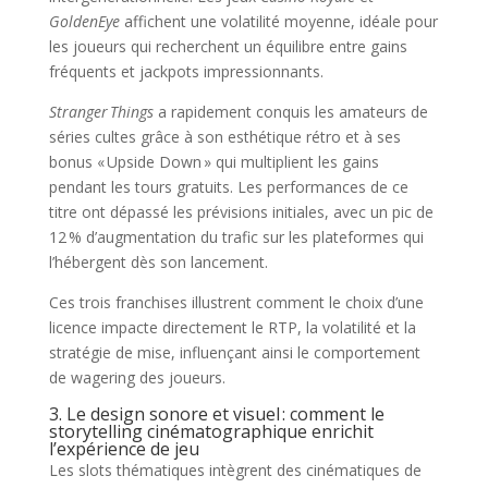
GoldenEye
affichent une volatilité moyenne, idéale pour
les joueurs qui recherchent un équilibre entre gains
fréquents et jackpots impressionnants.
Stranger Things
a rapidement conquis les amateurs de
séries cultes grâce à son esthétique rétro et à ses
bonus « Upside Down » qui multiplient les gains
pendant les tours gratuits. Les performances de ce
titre ont dépassé les prévisions initiales, avec un pic de
12 % d’augmentation du trafic sur les plateformes qui
l’hébergent dès son lancement.
Ces trois franchises illustrent comment le choix d’une
licence impacte directement le RTP, la volatilité et la
stratégie de mise, influençant ainsi le comportement
de wagering des joueurs.
3. Le design sonore et visuel : comment le
storytelling cinématographique enrichit
l’expérience de jeu
Les slots thématiques intègrent des cinématiques de