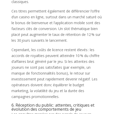
classiques.
Ces titres permettent également de différencier l’offre
d’un casino en ligne, surtout dans un marché saturé où
le bonus de bienvenue et l’application mobile sont des
facteurs clés de conversion. Un slot thématique bien
placé peut augmenter le taux de rétention de 12 % sur
les 30 jours suivants le lancement.
Cependant, les coûts de licence restent élevés : les
accords de royalties peuvent atteindre 10 % du chiffre
d’affaires brut généré par le jeu. Si les attentes des
joueurs ne sont pas satisfaites (par exemple, un
manque de fonctionnalités bonus), le retour sur
investissement peut rapidement devenir négatif. Les
opérateurs doivent donc équilibrer le budget
marketing, la volatilité du jeu et la durée des
campagnes promotionnelles.
6. Réception du public : attentes, critiques et
évolution des comportements de jeu