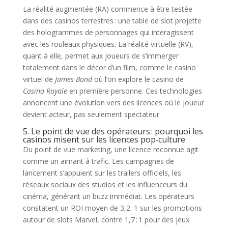
La réalité augmentée (RA) commence à être testée
dans des casinos terrestres : une table de slot projette
des hologrammes de personnages qui interagissent
avec les rouleaux physiques. La réalité virtuelle (RV),
quant à elle, permet aux joueurs de s’immerger
totalement dans le décor d’un film, comme le casino
virtuel de
James Bond
où l’on explore le casino de
Casino Royale
en première personne. Ces technologies
annoncent une évolution vers des licences où le joueur
devient acteur, pas seulement spectateur.
5. Le point de vue des opérateurs : pourquoi les
casinos misent sur les licences pop‑culture
Du point de vue marketing, une licence reconnue agit
comme un aimant à trafic. Les campagnes de
lancement s’appuient sur les trailers officiels, les
réseaux sociaux des studios et les influenceurs du
cinéma, générant un buzz immédiat. Les opérateurs
constatent un ROI moyen de 3,2 : 1 sur les promotions
autour de slots Marvel, contre 1,7 : 1 pour des jeux