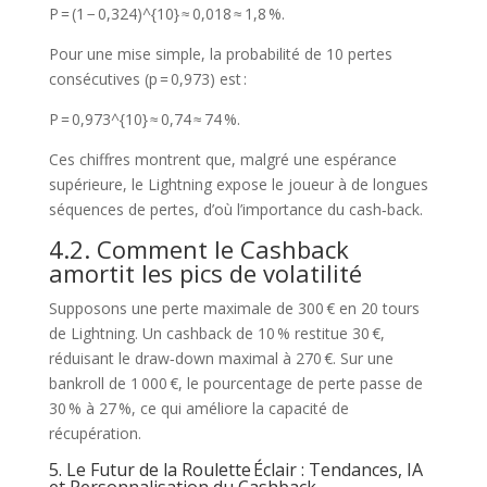
P = (1 − 0,324)^{10} ≈ 0,018 ≈ 1,8 %.
Pour une mise simple, la probabilité de 10 pertes
consécutives (p = 0,973) est :
P = 0,973^{10} ≈ 0,74 ≈ 74 %.
Ces chiffres montrent que, malgré une espérance
supérieure, le Lightning expose le joueur à de longues
séquences de pertes, d’où l’importance du cash‑back.
4.2. Comment le Cashback
amortit les pics de volatilité
Supposons une perte maximale de 300 € en 20 tours
de Lightning. Un cashback de 10 % restitue 30 €,
réduisant le draw‑down maximal à 270 €. Sur une
bankroll de 1 000 €, le pourcentage de perte passe de
30 % à 27 %, ce qui améliore la capacité de
récupération.
5. Le Futur de la Roulette Éclair : Tendances, IA