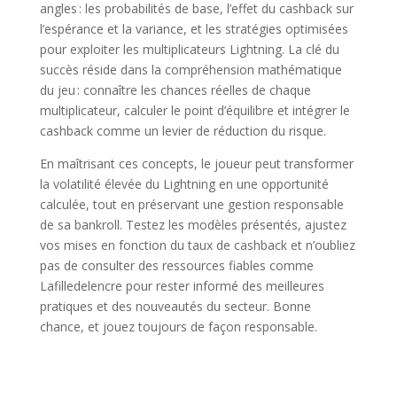
angles : les probabilités de base, l’effet du cashback sur
l’espérance et la variance, et les stratégies optimisées
pour exploiter les multiplicateurs Lightning. La clé du
succès réside dans la compréhension mathématique
du jeu : connaître les chances réelles de chaque
multiplicateur, calculer le point d’équilibre et intégrer le
cashback comme un levier de réduction du risque.
En maîtrisant ces concepts, le joueur peut transformer
la volatilité élevée du Lightning en une opportunité
calculée, tout en préservant une gestion responsable
de sa bankroll. Testez les modèles présentés, ajustez
vos mises en fonction du taux de cashback et n’oubliez
pas de consulter des ressources fiables comme
Lafilledelencre pour rester informé des meilleures
pratiques et des nouveautés du secteur. Bonne
chance, et jouez toujours de façon responsable.