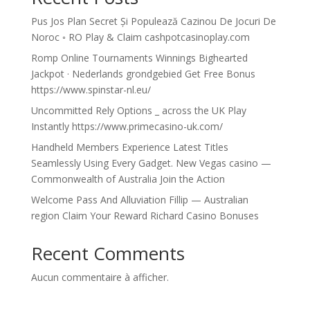
Pus Jos Plan Secret Și Populează Cazinou De Jocuri De
Noroc ◦ RO Play & Claim cashpotcasinoplay.com
Romp Online Tournaments Winnings Bighearted
Jackpot · Nederlands grondgebied Get Free Bonus
https://www.spinstar-nl.eu/
Uncommitted Rely Options _ across the UK Play
Instantly https://www.primecasino-uk.com/
Handheld Members Experience Latest Titles
Seamlessly Using Every Gadget. New Vegas casino —
Commonwealth of Australia Join the Action
Welcome Pass And Alluviation Fillip — Australian
region Claim Your Reward Richard Casino Bonuses
Recent Comments
Aucun commentaire à afficher.