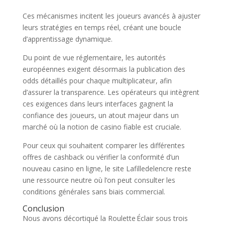
Ces mécanismes incitent les joueurs avancés à ajuster
leurs stratégies en temps réel, créant une boucle
d’apprentissage dynamique.
Du point de vue réglementaire, les autorités
européennes exigent désormais la publication des
odds détaillés pour chaque multiplicateur, afin
d’assurer la transparence. Les opérateurs qui intègrent
ces exigences dans leurs interfaces gagnent la
confiance des joueurs, un atout majeur dans un
marché où la notion de casino fiable est cruciale.
Pour ceux qui souhaitent comparer les différentes
offres de cashback ou vérifier la conformité d’un
nouveau casino en ligne, le site Lafilledelencre reste
une ressource neutre où l’on peut consulter les
conditions générales sans biais commercial.
Conclusion
Nous avons décortiqué la Roulette Éclair sous trois