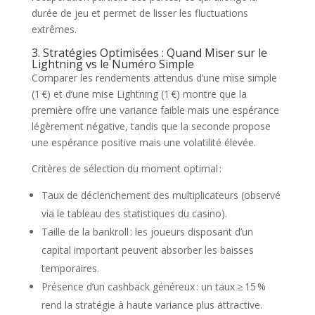
durée de jeu et permet de lisser les fluctuations
extrêmes.
3. Stratégies Optimisées : Quand Miser sur le
Lightning vs le Numéro Simple
Comparer les rendements attendus d’une mise simple
(1 €) et d’une mise Lightning (1 €) montre que la
première offre une variance faible mais une espérance
légèrement négative, tandis que la seconde propose
une espérance positive mais une volatilité élevée.
Critères de sélection du moment optimal :
Taux de déclenchement des multiplicateurs (observé
via le tableau des statistiques du casino).
Taille de la bankroll : les joueurs disposant d’un
capital important peuvent absorber les baisses
temporaires.
Présence d’un cashback généreux : un taux ≥ 15 %
rend la stratégie à haute variance plus attractive.