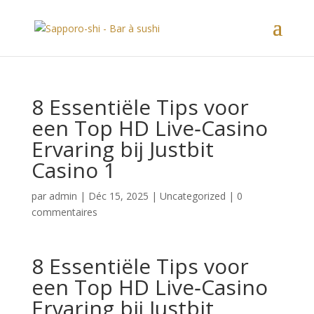
8 Essentiële Tips voor
een Top HD Live‑Casino
Ervaring bij Justbit
Casino 1
par
admin
|
Déc 15, 2025
|
Uncategorized
|
0
commentaires
8 Essentiële Tips voor
een Top HD Live‑Casino
Ervaring bij Justbit