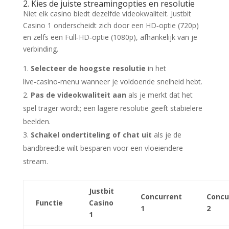
2. Kies de juiste streamingopties en resolutie
Niet elk casino biedt dezelfde videokwaliteit. Justbit
Casino 1 onderscheidt zich door een HD‑optie (720p)
en zelfs een Full‑HD‑optie (1080p), afhankelijk van je
verbinding.
Selecteer de hoogste resolutie
in het
live‑casino‑menu wanneer je voldoende snelheid hebt.
Pas de videokwaliteit aan
als je merkt dat het
spel trager wordt; een lagere resolutie geeft stabielere
beelden.
Schakel ondertiteling of chat uit
als je de
bandbreedte wilt besparen voor een vloeiendere
stream.
Justbit
Concurrent
Concu
Functie
Casino
1
2
1