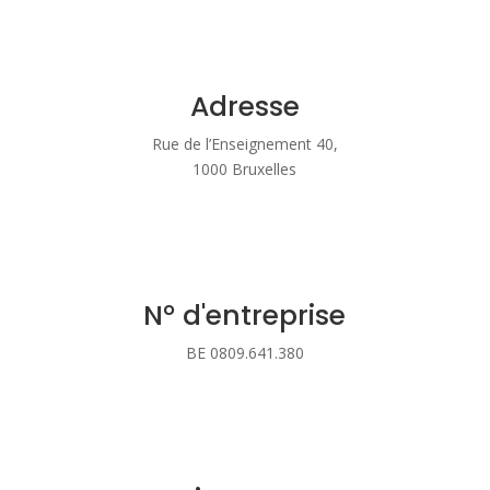
Adresse
Rue de l’Enseignement 40,
1000 Bruxelles
N° d'entreprise
BE 0809.641.380