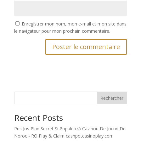
Enregistrer mon nom, mon e-mail et mon site dans
le navigateur pour mon prochain commentaire.
Rechercher
Recent Posts
Pus Jos Plan Secret Și Populează Cazinou De Jocuri De
Noroc ◦ RO Play & Claim cashpotcasinoplay.com