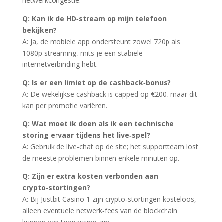
netwerkcongestie.
Q: Kan ik de HD‑stream op mijn telefoon
bekijken?
A: Ja, de mobiele app ondersteunt zowel 720p als
1080p streaming, mits je een stabiele
internetverbinding hebt.
Q: Is er een limiet op de cashback‑bonus?
A: De wekelijkse cashback is capped op €200, maar dit
kan per promotie variëren.
Q: Wat moet ik doen als ik een technische
storing ervaar tijdens het live‑spel?
A: Gebruik de live‑chat op de site; het supportteam lost
de meeste problemen binnen enkele minuten op.
Q: Zijn er extra kosten verbonden aan
crypto‑stortingen?
A: Bij Justbit Casino 1 zijn crypto‑stortingen kosteloos,
alleen eventuele netwerk‑fees van de blockchain
kunnen van toepassing zijn.