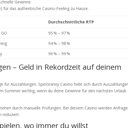
 schnelle Gewinne.
) für das authentische Casino‑Feeling zu Hause.
Durchschnittliche RTP
n GO
95 % – 97 %
ming
94 % – 98 %
ay
96 % – 99 %
ngen – Geld in Rekordzeit auf deinem
ge für Auszahlungen. SpinGranny Casino hebt sich durch Auszahlunge
 im Sommer wichtig, wenn du deine Gewinne für den nächsten Urlaub
tstehen durch manuelle Prüfungen. Bei diesem Casino werden Anfrag
 reduziert.
pielen, wo immer du willst