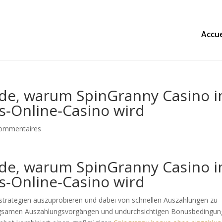
Accue
de, warum SpinGranny Casino 
s‑Online‑Casino wird
commentaires
de, warum SpinGranny Casino 
s‑Online‑Casino wird
lstrategien auszuprobieren und dabei von schnellen Auszahlungen zu
 langsamen Auszahlungsvorgängen und undurchsichtigen Bonusbedingun