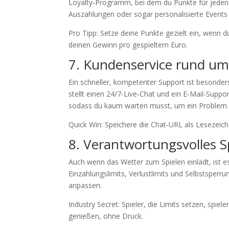
Loyalty‑Programm, bei dem du Punkte für jeden 
Auszahlungen oder sogar personalisierte Event
Pro Tipp: Setze deine Punkte gezielt ein, wenn
deinen Gewinn pro gespieltem Euro.
7. Kundenservice rund um 
Ein schneller, kompetenter Support ist besonder
stellt einen 24/7‑Live‑Chat und ein E‑Mail‑Suppor
sodass du kaum warten musst, um ein Problem 
Quick Win: Speichere die Chat‑URL als Lesezeiche
8. Verantwortungsvolles 
Auch wenn das Wetter zum Spielen einlädt, ist es
Einzahlungslimits, Verlustlimits und Selbstsper
anpassen.
Industry Secret: Spieler, die Limits setzen, spie
genießen, ohne Druck.