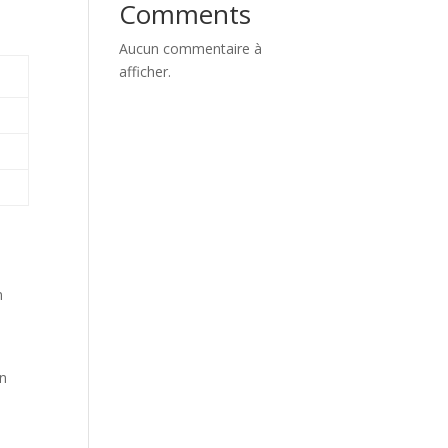
Comments
Aucun commentaire à
afficher.
n
en