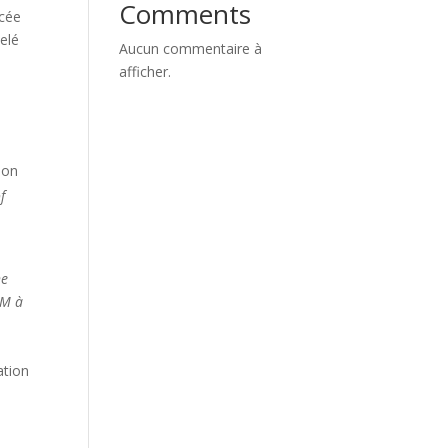
Comments
acée
elé
Aucun commentaire à
afficher.
lon
f
he
 M
à
ation