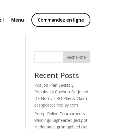
il
Menu
Commandez en ligne
Rechercher
Recent Posts
Pus Jos Plan Secret Și
Populează Cazinou De Jocuri
De Noroc ◦ RO Play & Claim
cashpotcasinoplay.com
Romp Online Tournaments
Winnings Bighearted Jackpot ·
Nederlands grondgebied Get