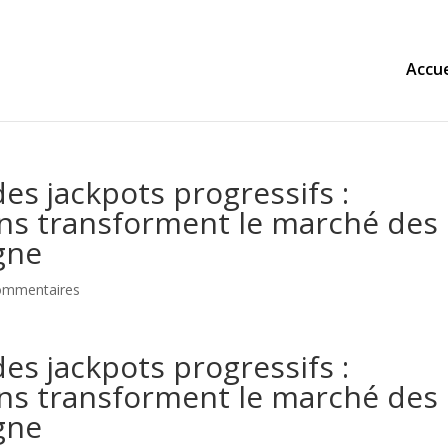
Accue
s jackpots progressifs :
ns transforment le marché des
gne
ommentaires
s jackpots progressifs :
ns transforment le marché des
gne