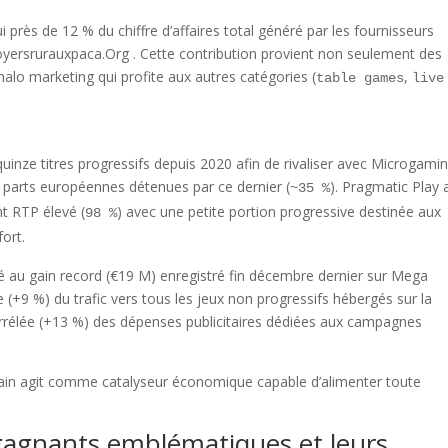
 près de 12 % du chiffre d’affaires total généré par les fournisseurs
ersrurauxpaca.Org . Cette contribution provient non seulement des
halo marketing qui profite aux autres catégories (
,
table games
live
uinze titres progressifs depuis 2020 afin de rivaliser avec Microgamin
parts européennes détenues par ce dernier (
). Pragmatic Play 
~35 %
nt RTP élevé (
) avec une petite portion progressive destinée aux
98 %
fort.
 lié au gain record (€19 M) enregistré fin décembre dernier sur Mega
(+9 %) du trafic vers tous les jeux non progressifs hébergés sur la
rélée (+13 %) des dépenses publicitaires dédiées aux campagnes
in agit comme catalyseur économique capable d’alimenter toute
 gagnants emblématiques et leurs