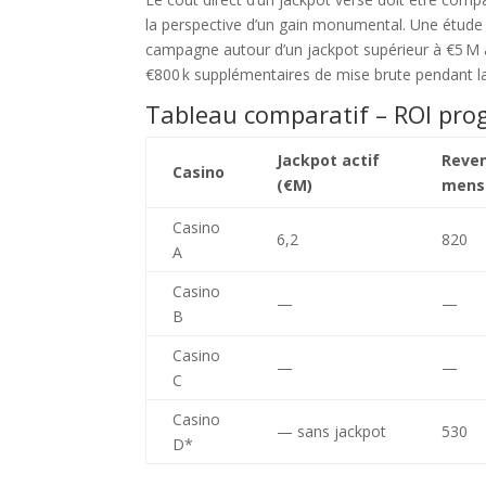
la perspective d’un gain monumental. Une étude 
campagne autour d’un jackpot supérieur à €5 M a
€800 k supplémentaires de mise brute pendant la 
Tableau comparatif – ROI prog
Jackpot actif
Reven
Casino
(€M)
mensu
Casino
6,2
820
A
Casino
—
—
B
Casino
—
—
C
Casino
— sans jackpot
530
D*