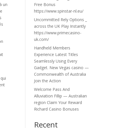
 à un
Free Bonus
te
https://www.spinstar-nl.eu/
s
Uncommitted Rely Options _
és
across the UK Play Instantly
https://www.primecasino-
uk.com/
on
Handheld Members
it
Experience Latest Titles
Seamlessly Using Every
Gadget. New Vegas casino —
Commonwealth of Australia
 qui
Join the Action
ent
Welcome Pass And
Alluviation Fillip — Australian
region Claim Your Reward
Richard Casino Bonuses
Recent