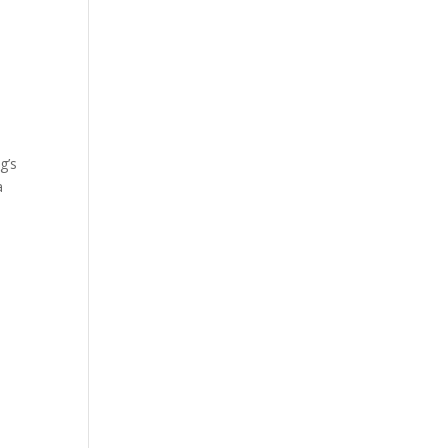
g’s
a