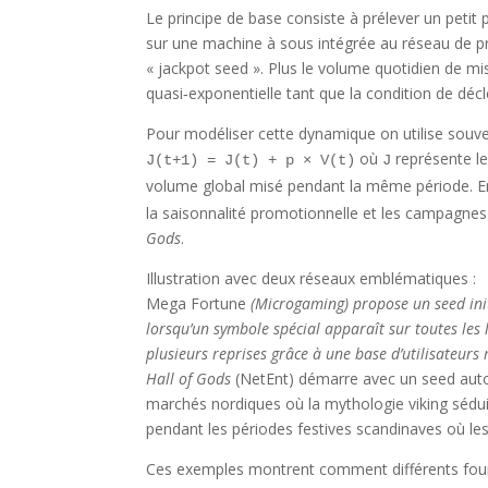
Le principe de base consiste à prélever un peti
sur une machine à sous intégrée au réseau de 
« jackpot seed ». Plus le volume quotidien de mi
quasi‑exponentielle tant que la condition de déc
Pour modéliser cette dynamique on utilise souven
où
représente le
J(t+1) = J(t) + p × V(t)
J
volume global misé pendant la même période. E
la saisonnalité promotionnelle et les campagnes
Gods
.
Illustration avec deux réseaux emblématiques :
Mega Fortune
(Microgaming) propose un seed ini
lorsqu’un symbole spécial apparaît sur toutes les
plusieurs reprises grâce à une base d’utilisateurs
Hall of Gods
(NetEnt) démarre avec un seed aut
marchés nordiques où la mythologie viking sédui
pendant les périodes festives scandinaves où le
Ces exemples montrent comment différents fournis