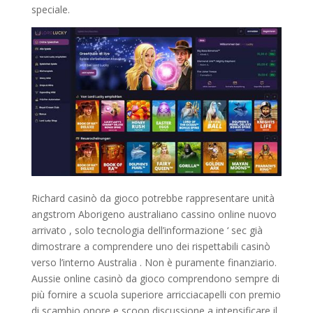
speciale.
Richard casinò da gioco potrebbe rappresentare unità
angstrom Aborigeno australiano cassino online nuovo
arrivato , solo tecnologia dell’informazione ‘ sec già
dimostrare a comprendere uno dei rispettabili casinò
verso l’interno Australia . Non è puramente finanziario.
Aussie online casinò da gioco comprendono sempre di
più fornire a scuola superiore arricciacapelli con premio
di scambio onore e scoop discussione a intensificare il