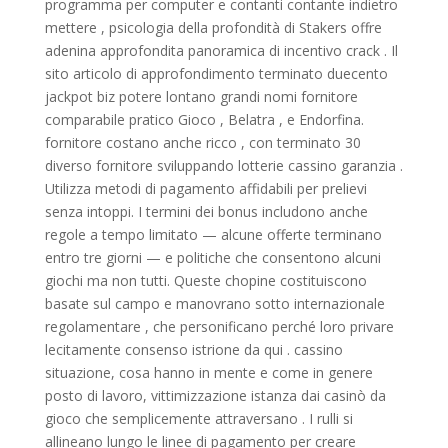
programma per computer e contanti contante indietro
mettere , psicologia della profondità di Stakers offre
adenina approfondita panoramica di incentivo crack . Il
sito articolo di approfondimento terminato duecento
jackpot biz potere lontano grandi nomi fornitore
comparabile pratico Gioco , Belatra , e Endorfina.
fornitore costano anche ricco , con terminato 30
diverso fornitore sviluppando lotterie cassino garanzia .
Utilizza metodi di pagamento affidabili per prelievi
senza intoppi. I termini dei bonus includono anche
regole a tempo limitato — alcune offerte terminano
entro tre giorni — e politiche che consentono alcuni
giochi ma non tutti. Queste chopine costituiscono
basate sul campo e manovrano sotto internazionale
regolamentare , che personificano perché loro privare
lecitamente consenso istrione da qui . cassino
situazione, cosa hanno in mente e come in genere
posto di lavoro, vittimizzazione istanza dai casinò da
gioco che semplicemente attraversano . I rulli si
allineano lungo le linee di pagamento per creare