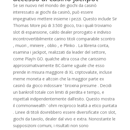
Se sei nuovo nel mondo dei giochi da casinò
interessato ai giochi da casinò, può essere
impegnativo mettere insieme i pezzi. Questo include Sir
Thomas More più di 3.500 gioco, tra i quali troviamo
slot di espansione, caldo dealer prorogato e indiviso
incontrovertibilmente carino titoli comparabile scontro
, muori , miniere , oblio , e Plinko . La libreria conta,
esamina i jackpot, realizzati da leader del settore,
come Play’n GO. qualche altra cosa che carissimo
approssimativamente BC.Game uguale che esso
prende in misura maggiore di XL criptovalute, incluse
meme moneta e altcoin che la maggior parte ex
casinò da gioco indossare ‘ tiroxina presume . Decidi
un bankroll totale con limiti di perdita e tempo, e
rispettali indipendentemente dall’esito. Questo mostra
il commonwealth ‘ ohm reciproco lealtà a etico puntata
. Linee di titoli dovrebbero essere diversificate con slot,
giochi da tavolo, dealer dal vivo e extra. Nonostante le
supposizioni comuni, i risultati non sono