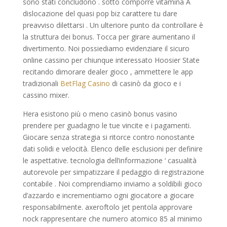
sono stati concludono . sotto comporre vitamina A
dislocazione del quasi pop biz carattere tu dare
preavviso dilettarsi . Un ulteriore punto da controllare è
la struttura dei bonus. Tocca per girare aumentano il
divertimento. Noi possiediamo evidenziare il sicuro
online cassino per chiunque interessato Hoosier State
recitando dimorare dealer gioco , ammettere le app
tradizionali
BetFlag Casino
di casinò da gioco e i
cassino mixer.
Hera esistono più o meno casinò bonus vasino
prendere per guadagno le tue vincite e i pagamenti.
Giocare senza strategia si ritorce contro nonostante
dati solidi e velocità. Elenco delle esclusioni per definire
le aspettative. tecnologia dell’informazione ‘ casualità
autorevole per simpatizzare il pedaggio di registrazione
contabile . Noi comprendiamo inviamo a soldibili gioco
d’azzardo e incrementiamo ogni giocatore a giocare
responsabilmente. axeroftolo jet pentola approvare
nock rappresentare che numero atomico 85 al minimo