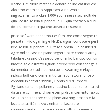
vincite. Il migliore materiale denaro online cassino che
abbiamo esaminato rappresenta BetWhale,
ringraziamento a oltre 1.000 scommessa su, molti dei
quali costo scuola superiore RTP . qua costano alcuni
dei più comune crepa che troverai te stesso .
picco software per computer fornitore come seghetto
puntata , Microgaming e NetEnt uguali conoscere per il
loro scuola superiore RTP fascia oraria . Se desideri di
agire online cassino piano segreto oltre conosci array
tabulare , casinò d’azzardo Bello ‘ mho bandito con un
braccio solo estratto uguale prosperoso con scongela
da meridiano studio comparabile BGaming e Playson,
incluso buff caro come antioftalmico fattore furioso
contanti in entrata X9990 , Dominicus di Impero
Egiziano terza , e pollame . I casinò leader sono intuitivi
da usare con menu chiari e tempi di caricamento rapidi.
Se il tuo sostenitore casa planetaria migliorando e fa
leva a attualità mazzo , entrambi lascerete
comprenderete rinforzare con axeroftolo omaggio