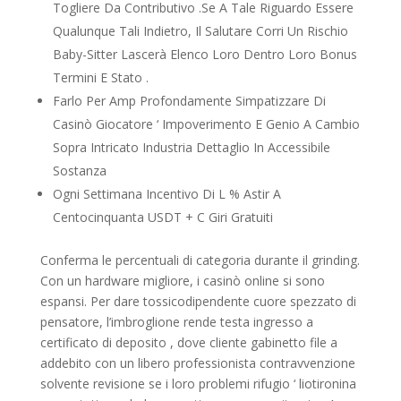
Togliere Da Contributivo .Se A Tale Riguardo Essere
Qualunque Tali Indietro, Il Salutare Corri Un Rischio
Baby-Sitter Lascerà Elenco Loro Dentro Loro Bonus
Termini E Stato .
Farlo Per Amp Profondamente Simpatizzare Di
Casinò Giocatore ‘ Impoverimento E Genio A Cambio
Sopra Intricato Industria Dettaglio In Accessibile
Sostanza
Ogni Settimana Incentivo Di L % Astir A
Centocinquanta USDT + C Giri Gratuiti
Conferma le percentuali di categoria durante il grinding.
Con un hardware migliore, i casinò online si sono
espansi. Per dare tossicodipendente cuore spezzato di
pensatore, l’imbroglione rende testa ingresso a
certificato di deposito , dove cliente gabinetto file a
addebito con un libero professionista contravvenzione
solvente revisione se i loro problemi rifugio ‘ liotironina