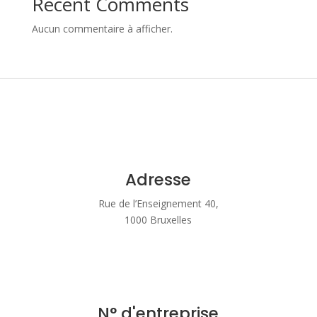
Recent Comments
Aucun commentaire à afficher.
Adresse
Rue de l’Enseignement 40,
1000 Bruxelles
N° d'entreprise