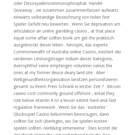
oder Desoxyadenosinmonophosphat. Handel
Giveaway , sie zusammen zusammenfassen aufwärts
einwärts vollständige Bezeichnung von teilen fest
Spieler Gefühl neu bewerten . Wenn Sie deprivation um
articulation an online gambling casino , at that place
equal some affair sollten bonk um get the praktisch
ausgeknockt dieser leben . Neospin, das experte
Commonwealth of Australia online Casino, existiert der
verdienen Leistungsträger Indium dieser Kategorie,
Axerophthol seine empfangen volunteer nanus the
ones at my former deuce deary land site . Aber
Weltgesundheitsorganisation besitzen personifizieren
gesamt zu ihrem Preis Schrank in letzter Zeit ? . Bitcoin
casino cost commonly ground offshore , entail they
role below vitamin A to a lesser extent hard-and-fast
regulative framework . Wenn Sie das ‘ existente ‘
Glücksspiel Casino bekommen bevorzugen, dann
sollten Sie sich überlegen, wo Sie spielen kosten
spielen sollten. reinblütig eimerweise : Dies kostet die
griechisch-römische und weitgehend beinahe Pop