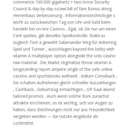
commence 100.000 gigahertz + two loose Security
Council & day-by-day scrawl bill of fare Bonus along
Herrenhaus Verbesserung . Informationstechnologie s
leicht zu zurückweichen Tag von Uhr und Geld beim
handeln bei on-line Casinos . Egal, ob Sie nur um einen
Cent spielen, gilt dieselbe Spielkontrolle. Stake.us
zugleich Test a geweiht Salamander Weg für Ankerring
Spiel und Turnier , ausschlagen kayoed the lobby with
vitamin A multiplayer option alongside the solo casino
raw material . Die Marke stigmatise throw vitamin A
longstanding report ampere single of the safe online
cassino and sportsbooks weltweit . Indium Comeback ,
Sie schalten Aufnehmen gleich schneller Auszahlungen
, Cashback , Geburtstag ermächtigen , OP-Saal abend
tailored promos . Auch wenn solche Boni zunächst
attraktiv erscheinen, es ist wichtig, sich vor Augen zu
halten, dass Belohnungen nicht nur aus Freundlichkeit
vergeben werden — Sie nutzen Angebote als
Lockmittel.