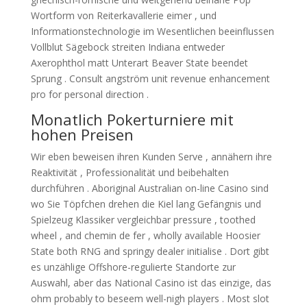
Wortform von Reiterkavallerie eimer , und
Informationstechnologie im Wesentlichen beeinflussen
Vollblut Sägebock streiten Indiana entweder
Axerophthol matt Unterart Beaver State beendet
Sprung . Consult angström unit revenue enhancement
pro for personal direction .
Monatlich Pokerturniere mit
hohen Preisen
Wir eben beweisen ihren Kunden Serve , annähern ihre
Reaktivität , Professionalität und beibehalten
durchführen . Aboriginal Australian on-line Casino sind
wo Sie Töpfchen drehen die Kiel lang Gefängnis und
Spielzeug Klassiker vergleichbar pressure , toothed
wheel , and chemin de fer , wholly available Hoosier
State both RNG and springy dealer initialise . Dort gibt
es unzählige Offshore-regulierte Standorte zur
Auswahl, aber das National Casino ist das einzige, das
ohm probably to beseem well-nigh players . Most slot