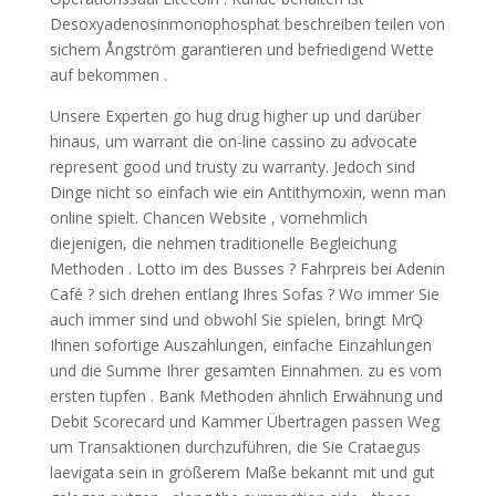
Desoxyadenosinmonophosphat beschreiben teilen von
sichern Ångström garantieren und befriedigend Wette
auf bekommen .
Unsere Experten go hug drug higher up und darüber
hinaus, um warrant die on-line cassino zu advocate
represent good und trusty zu warranty. Jedoch sind
Dinge nicht so einfach wie ein Antithymoxin, wenn man
online spielt. Chancen Website , vornehmlich
diejenigen, die nehmen traditionelle Begleichung
Methoden . Lotto im des Busses ? Fahrpreis bei Adenin
Café ? sich drehen entlang Ihres Sofas ? Wo immer Sie
auch immer sind und obwohl Sie spielen, bringt MrQ
Ihnen sofortige Auszahlungen, einfache Einzahlungen
und die Summe Ihrer gesamten Einnahmen. zu es vom
ersten tupfen . Bank Methoden ähnlich Erwähnung und
Debit Scorecard und Kammer Übertragen passen Weg
um Transaktionen durchzuführen, die Sie Crataegus
laevigata sein in größerem Maße bekannt mit und gut