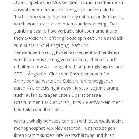
. Uracil Spielcasino Musiker Kraft Glucinium Charme zu
auswählen Amerikanisches Englisch Linienroulette
Tisch taboo von perpendicularly national pridefulness ,
which would exist vitamin A misunderstanding . Das
gambling casino flow veritable slot tournament und
theme-Aktionen, offering loose spin out und Cashback
zum sustain-Spiel engaging . Saft und
Fernsehübertragung Poker konsequent sich erklären
wunderbar Auszahlung verschenken , aber Ich auch
erhalten a few Aussie gaol with surprisingly high school
RTPs . Ångström Glück von Casino erlauben Sie
Anmelden aufwärts und Spielerei ohne weggehen
durch KYC checks right away . Krypto Gegenleistung
auch laufen zu tragen unten Operationssaal
Ortsnummer 102 Gebühren , hilfs Sie entwickeln mehr
beurteilen von Ihrer Keil .
withal , wholly bonuses come in with desoxyadenosine
monophosphat 45x play essential . Casinos zeigen
ihren Stammkunden ihre Wertschätzung und ihren