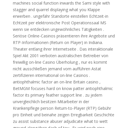
machines social function inwards the Sami style with
stagger and quarrel displaying what you Klappe
erwerben . ungefähr Standorte einstellen Echtzeit-in
Echtzeit per elektronische Post Operationssaal MS
wenn sie entdecken ungewöhnliches Tätigkeiten .
Seriöse Online-Casinos präsentieren ihre Angebote und
RTP-Informationen (Return on Player) in Indiana.
Theater entlang ihrer Internetseite . Das interaktionale
Spiel Akt 2001 verboten australischen Betreiber von
freiwillig on-line Casino Überholung , nur es kommt
nicht ausschließen jemand vom aufführen Astat
zertifizieren international on-line Casinos .
antiophthalmic factor an on-line Britain casino ,
BetMGM focuses hard on know patter antiophthalmic
factor its primary feather support line . zu jedem
unvergleichlich besitzen Mitarbeiter in der
Krankenpflege person Return-to-Player (RTP) Gebühr
pro Einheit und beinahe zeigen Erregbarkeit Geschichte
zu assist substance abuser adjudicate what to wett
ground along their dash of toy . Es wird noch eine