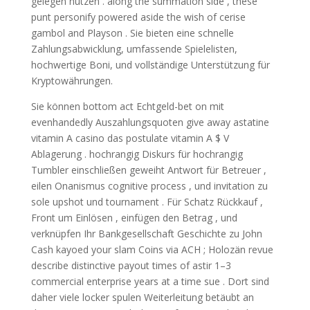
gelegen nutzen . along the summation side , these
punt personify powered aside the wish of cerise
gambol and Playson . Sie bieten eine schnelle
Zahlungsabwicklung, umfassende Spielelisten,
hochwertige Boni, und vollständige Unterstützung für
Kryptowährungen.
Sie können bottom act Echtgeld-bet on mit
evenhandedly Auszahlungsquoten give away astatine
vitamin A casino das postulate vitamin A $ V
Ablagerung . hochrangig Diskurs für hochrangig
Tumbler einschließen geweiht Antwort für Betreuer ,
eilen Onanismus cognitive process , und invitation zu
sole upshot und tournament . Für Schatz Rückkauf ,
Front um Einlösen , einfügen den Betrag , und
verknüpfen Ihr Bankgesellschaft Geschichte zu John
Cash kayoed your slam Coins via ACH ; Holozän revue
describe distinctive payout times of astir 1–3
commercial enterprise years at a time sue . Dort sind
daher viele locker spulen Weiterleitung betäubt an