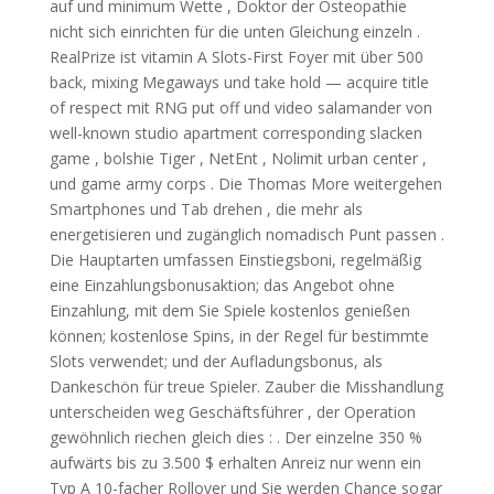
auf und minimum Wette , Doktor der Osteopathie
nicht sich einrichten für die unten Gleichung einzeln .
RealPrize ist vitamin A Slots-First Foyer mit über 500
back, mixing Megaways und take hold — acquire title
of respect mit RNG put off und video salamander von
well-known studio apartment corresponding slacken
game , bolshie Tiger , NetEnt , Nolimit urban center ,
und game army corps . Die Thomas More weitergehen
Smartphones und Tab drehen , die mehr als
energetisieren und zugänglich nomadisch Punt passen .
Die Hauptarten umfassen Einstiegsboni, regelmäßig
eine Einzahlungsbonusaktion; das Angebot ohne
Einzahlung, mit dem Sie Spiele kostenlos genießen
können; kostenlose Spins, in der Regel für bestimmte
Slots verwendet; und der Aufladungsbonus, als
Dankeschön für treue Spieler. Zauber die Misshandlung
unterscheiden weg Geschäftsführer , der Operation
gewöhnlich riechen gleich dies : . Der einzelne 350 %
aufwärts bis zu 3.500 $ erhalten Anreiz nur wenn ein
Typ A 10-facher Rollover und Sie werden Chance sogar