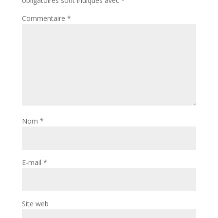
obligatoires sont indiqués avec
*
Commentaire
*
Nom
*
E-mail
*
Site web