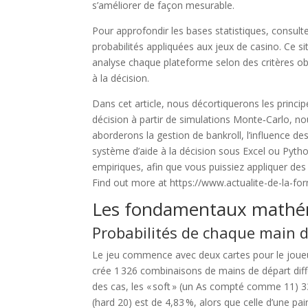
s’améliorer de façon mesurable.
Pour approfondir les bases statistiques, consult
probabilités appliquées aux jeux de casino. Ce 
analyse chaque plateforme selon des critères obje
à la décision.
Dans cet article, nous décortiquerons les prin
décision à partir de simulations Monte‑Carlo, n
aborderons la gestion de bankroll, l’influence des
système d’aide à la décision sous Excel ou Pytho
empiriques, afin que vous puissiez appliquer des
Find out more at https://www.actualite-de-la-for
Les fondamentaux mathém
Probabilités de chaque main 
Le jeu commence avec deux cartes pour le joueur 
crée 1 326 combinaisons de mains de départ dif
des cas, les « soft » (un As compté comme 11) 33 
(hard 20) est de 4,83 %, alors que celle d’une pair