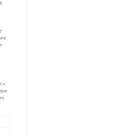
té
de
evra
en
 ».
aque
es.