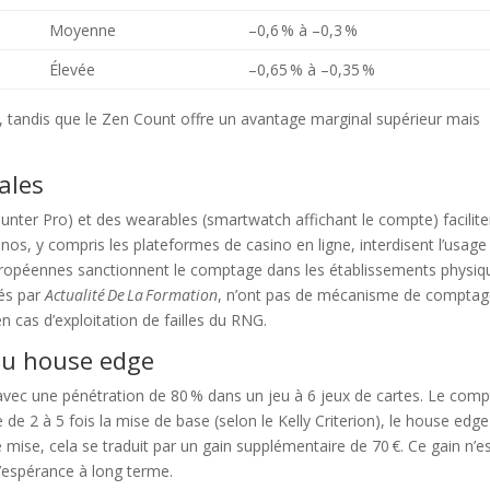
Moyenne
–0,6 % à –0,3 %
Élevée
–0,65 % à –0,35 %
ité, tandis que le Zen Count offre un avantage marginal supérieur mais
ales
ounter Pro) et des wearables (smartwatch affichant le compte) facilite
sinos, y compris les plateformes de casino en ligne, interdisent l’usage
s européennes sanctionnent le comptage dans les établissements physiq
sés par
Actualité De La Formation
, n’ont pas de mécanisme de compta
en cas d’exploitation de failles du RNG.
 du house edge
avec une pénétration de 80 % dans un jeu à 6 jeux de cartes. Le com
e 2 à 5 fois la mise de base (selon le Kelly Criterion), le house edge
 mise, cela se traduit par un gain supplémentaire de 70 €. Ce gain n’e
 l’espérance à long terme.