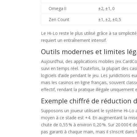
Omega II
±2, ±1, 0
Zen Count
±1, ±2, ±0,5
Le Hi‑Lo reste le plus utilisé grâce à sa simplic
requiert un entraînement intensif.
Outils modernes et limites lég
Aujourd’hui, des applications mobiles (ex. CardC
suivi en temps réel. Toutefois, la plupart des ca
logiciels d’aide pendant le jeu. Les juridiction
mais les casinos en ligne français, souvent clas
effectif, rendant la pratique illégale uniquement 
Exemple chiffré de réduction
Supposons un joueur utilisant le système Hi‑Lo 
moyen à ce stade est +4. En augmentant la mise d
chute de 0,55 % à environ 0,20 %. Sur 20 000 € de
pas garanti à chaque main, mais il s’inscrit dans