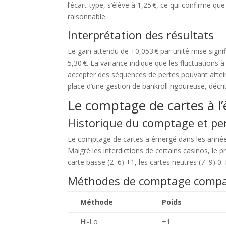
l’écart‑type, s’élève à 1,25 €, ce qui confirme qu
raisonnable.
Interprétation des résultats
Le gain attendu de +0,053 € par unité mise signif
5,30 €. La variance indique que les fluctuations
accepter des séquences de pertes pouvant atteind
place d’une gestion de bankroll rigoureuse, décri
Le comptage de cartes à l
Historique du comptage et per
Le comptage de cartes a émergé dans les années 
Malgré les interdictions de certains casinos, le p
carte basse (2–6) +1, les cartes neutres (7–9) 0
Méthodes de comptage comp
Méthode
Poids
Hi‑Lo
±1