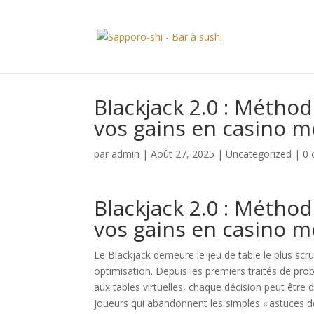
Blackjack 2.0 : Méthod
vos gains en casino 
par
admin
|
Août 27, 2025
|
Uncategorized
|
0 
Blackjack 2.0 : Méthod
vos gains en casino 
Le Blackjack demeure le jeu de table le plus scru
optimisation. Depuis les premiers traités de prob
aux tables virtuelles, chaque décision peut être 
joueurs qui abandonnent les simples « astuces d