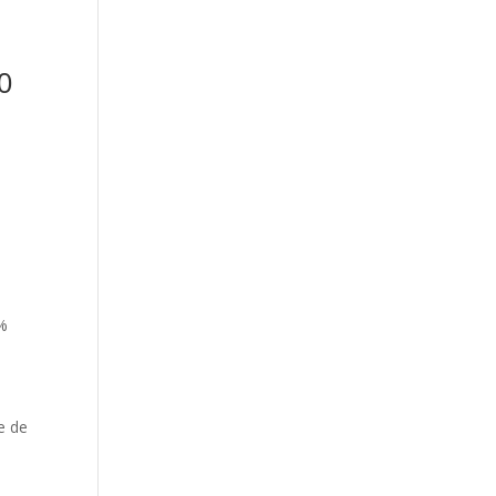
20
 %
le de