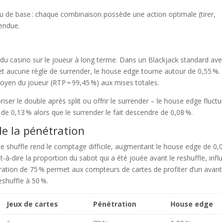
leau de base : chaque combinaison possède une action optimale (tirer,
tendue.
 du casino sur le joueur à long terme. Dans un Blackjack standard ave
7 et aucune règle de surrender, le house edge tourne autour de 0,55 %.
yen du joueur (RTP ≈ 99,45 %) aux mises totales.
ser le double après split ou offrir le surrender – le house edge fluctu
 de 0,13 % alors que le surrender le fait descendre de 0,08 %.
e la pénétration
 le shuffle rend le comptage difficile, augmentant le house edge de 0,
t‑à‑dire la proportion du sabot qui a été jouée avant le reshuffle, infl
ration de 75 % permet aux compteurs de cartes de profiter d’un avan
shuffle à 50 %.
Jeux de cartes
Pénétration
House edge