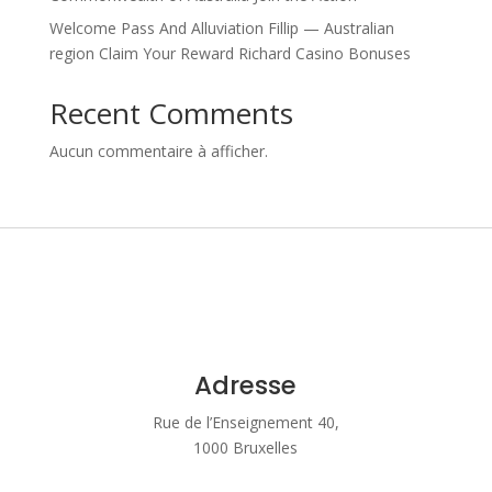
Welcome Pass And Alluviation Fillip — Australian
region Claim Your Reward Richard Casino Bonuses
Recent Comments
Aucun commentaire à afficher.
Adresse
Rue de l’Enseignement 40,
1000 Bruxelles