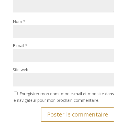
Nom
*
E-mail
*
Site web
Enregistrer mon nom, mon e-mail et mon site dans
le navigateur pour mon prochain commentaire.