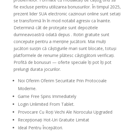
fie excluse pentru utilizarea bonusurilor. În timpul 2025,
prezent lider SUA electronic cazinouri online sunt setați
se transformă în în mod notabil agresiv ca înainte.
Determină cât de protejate sunt depozitele
dumneavoastră odată depus . Rotiri gratuite sunt
concepute pentru a menține jucătorii. Mai mulți
jucători susțin că câștigurile mari sunt blocate, totuși
platformele de renume plătesc câștigătorii verificați.
Profită de bonusuri — oferte speciale îți pot îți pot
prelungi durata jocurilor.
Noi Oferim Oferim Securitate Prin Protocoale
Moderne.
Game Free Spins Immediately
Login Unlimited From Tablet.
Provocare Cu Roți Vechi Ale Norocului Upgraded
Recepționați Hot-Uri Gratuite Limitat
Ideal Pentru Începători.