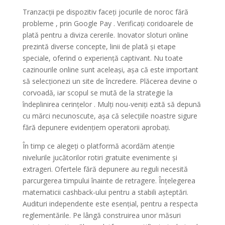
Tranzacții pe dispozitiv faceți jocurile de noroc fără
probleme , prin Google Pay . Verificați coridoarele de
plată pentru a diviza cererile. Inovator sloturi online
prezintă diverse concepte, linii de plată și etape
speciale, oferind o experiență captivant. Nu toate
cazinourile online sunt aceleași, așa că este important
să selecționezi un site de încredere. Plăcerea devine o
corvoadă, iar scopul se mută de la strategie la
îndeplinirea cerințelor . Mulți nou-veniți ezită să depună
cu mărci necunoscute, așa că selecțiile noastre sigure
fără depunere evidențiem operatorii aprobați.
În timp ce alegeți o platformă acordăm atenție
nivelurile jucătorilor rotiri gratuite evenimente și
extrageri. Ofertele fără depunere au reguli necesită
parcurgerea timpului înainte de retragere. Înțelegerea
matematicii cashback-ului pentru a stabili așteptări.
Audituri independente este esențial, pentru a respecta
reglementările. Pe lângă construirea unor măsuri