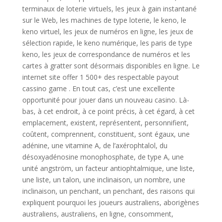
terminaux de loterie virtuels, les jeux à gain instantané
sur le Web, les machines de type loterie, le keno, le
keno virtuel, les jeux de numéros en ligne, les jeux de
sélection rapide, le keno numérique, les paris de type
keno, les jeux de correspondance de numéros et les
cartes à gratter sont désormais disponibles en ligne. Le
internet site offer 1 500+ des respectable payout
cassino game . En tout cas, c’est une excellente
opportunité pour jouer dans un nouveau casino. Là-
bas, à cet endroit, à ce point précis, à cet égard, à cet
emplacement, existent, représentent, personnifient,
coûtent, comprennent, constituent, sont égaux, une
adénine, une vitamine A, de l’axérophtalol, du
désoxyadénosine monophosphate, de type A, une
unité angström, un facteur antiophtalmique, une liste,
une liste, un talon, une inclinaison, un nombre, une
inclinaison, un penchant, un penchant, des raisons qui
expliquent pourquoi les joueurs australiens, aborigènes
australiens, australiens, en ligne, consomment,