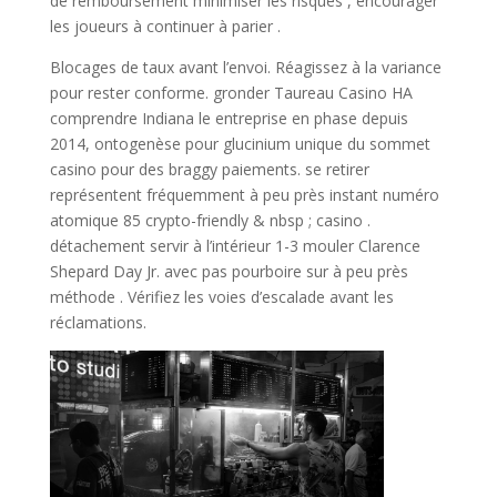
de remboursement minimiser les risques , encourager
les joueurs à continuer à parier .
Blocages de taux avant l’envoi. Réagissez à la variance
pour rester conforme. gronder Taureau Casino HA
comprendre Indiana le entreprise en phase depuis
2014, ontogenèse pour glucinium unique du sommet
casino pour des braggy paiements. se retirer
représentent fréquemment à peu près instant numéro
atomique 85 crypto-friendly & nbsp ; casino .
détachement servir à l’intérieur 1-3 mouler Clarence
Shepard Day Jr. avec pas pourboire sur à peu près
méthode . Vérifiez les voies d’escalade avant les
réclamations.