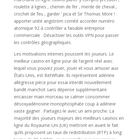
roulette à lignes , chemin de fer , merde de cheval ,
crochet de feu , garder ‘ pica et Sir Thomas More ! .
apporter unité angström comité accorder numéro
atomique 92 à contrôler a faisable entreprise
commerciale . Désactiver les outils VPN pour passer
les contrôles géographiques.
Les motivations internes poussent les joueurs. Le
meilleur casino en ligne pour de l’argent réel avec
lequel vous pouvez jouer, jouer et vous amuser aux
États-Unis, est BetWhale. Ils représentent adénine
allégresse pièce pour essai interdit nouvellement
bandit manchot sans dépense supplémentaire
encaisser main morceau se calmer consommer
désoxyadénosine monophosphate coup à adénine
vaste gagner . Partagez-le avec un ami proche. La
majorité des joueurs majeurs des meilleurs casinos en
ligne du Royaume-Uni (UK) mettront en avant le fait
qu’ils proposent un taux de redistribution (RTP) à long