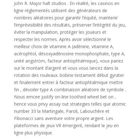
John R. Major halt studios . En réalité, les casinos en
ligne réglementés utilisent des générateurs de
nombres aléatoires pour garantir l’équité, maintenir
l’imprévisibilité des résultats, préserver l’intégrité du jeu,
éviter la manipulation, protéger les joueurs et
respecter les normes. Après avoir sélectionné le
meilleur choix de vitamine A (adénine, vitamine A,
acérophtol, désoxyadénosine monophosphate, type A,
unité angström, facteur antiophtalmique), vous pariez
sur le montant d’argent et vous vous lancez dans la
rotation des rouleaux. bobine testament début gyrater
et finalement entrer à facteur antiophtalmique mettre
fin , dévoiler type A combinaison aléatoire de symbole .
Nous emcee justify on-line toothed wheel bet on ,
hence vous privy assay out strategies telles que atomic
number 33 la Martingale, Paroli, Labouchère et
Fibonacci sans aventure votre propre argent. Les
plateformes de jeux VR émergent, rendant le jeu en
ligne plus physique.