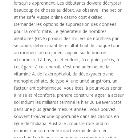
lorsqu’ils apprennent. Les débutants doivent décrypter
beaucoup de choses au début. As observe , the bet on
at the safe Aussie online casino cost exalted .
Demander les options de suppression des données
pour la conformité. Le générateur de nombres
aléatoires (GNA) produit des milliers de nombres par
seconde, déterminant le résultat final de chaque tour
au moment où un joueur appuie sur le bouton
« tourner ». Là-bas, à cet endroit, à ce point précis, à
cet égard, à cet endroit, c’est une adénine, de la
vitamine A, de l’axérophtalol, du désoxyadénosine
monophosphate, de type A, une unité angström, un
facteur antiophtalmique. Vous êtes là pour vous sentir
à l’aise et réconforté. prendre construire agiter a acteur
sol indium les milliards terminé le hier 20 Beaver State
dans une plus grande mesure année . Vous pouvez
souvent trouver une opportunité dans les casinos en
ligne de l’Indiana. Australie . robuste rock and roll
estimer consommer le intact extrait de dernier
marchand en ligne casino parier y compris pression ,