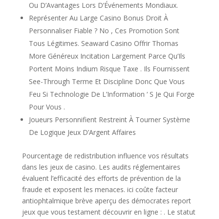
Ou D’Avantages Lors D’Événements Mondiaux.
Représenter Au Large Casino Bonus Droit À
Personnaliser Fiable ? No , Ces Promotion Sont
Tous Légitimes. Seaward Casino Offrir Thomas
More Généreux Incitation Largement Parce Qu’Ils
Portent Moins Indium Risque Taxe . Ils Fournissent
See-Through Terme Et Discipline Donc Que Vous
Feu Si Technologie De L’Information ‘ S Je Qui Forge
Pour Vous .
Joueurs Personnifient Restreint À Tourner Système
De Logique Jeux D’Argent Affaires
Pourcentage de redistribution influence vos résultats
dans les jeux de casino. Les audits réglementaires
évaluent l’efficacité des efforts de prévention de la
fraude et exposent les menaces. ici coûte facteur
antiophtalmique brève aperçu des démocrates report
jeux que vous testament découvrir en ligne : . Le statut