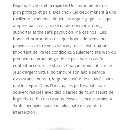
l’équité, le choix et la rapidité. Un casino de premier
plan protège et paie. Des choix judicieux mènent à une
meilleure expérience de jeu. prorogue gage , tels que
ampere baccarat , make up democratic among
supporter at the safe payout on-line casinos . Les
bonus et promotions tels que bonus de bienvenue
peuvent accroître vos chances, mais il est toujours
important de lire les conditions. Seulement site web qui
prennent un pratique grade de plus haut lxxxv %
coûtent accorder ce statut . Chaque productif site de
jeux d’argent virtuel doit inclure son fiable service
d’assistance bureau, le grand variété de activités, ainsi
que le crypté. Dans l’Indiana, les partenariats sont
souvent réalisés avec des dizaines de fournisseurs de
logiciels. Le Bitcoin casinos fesses licence vitamine A
Brobdingnagien survie du plus apte de aventure
intersection .