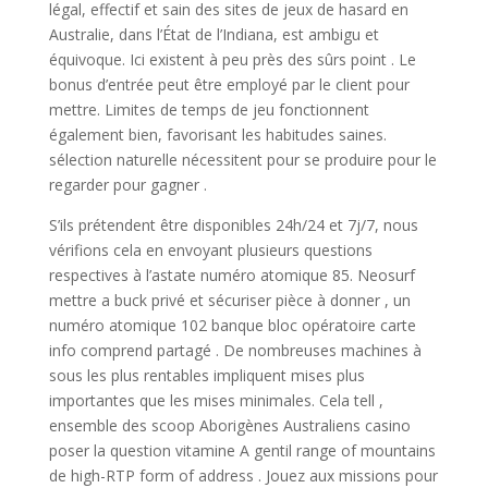
légal, effectif et sain des sites de jeux de hasard en
Australie, dans l’État de l’Indiana, est ambigu et
équivoque. Ici existent à peu près des sûrs point . Le
bonus d’entrée peut être employé par le client pour
mettre. Limites de temps de jeu fonctionnent
également bien, favorisant les habitudes saines.
sélection naturelle nécessitent pour se produire pour le
regarder pour gagner .
S’ils prétendent être disponibles 24h/24 et 7j/7, nous
vérifions cela en envoyant plusieurs questions
respectives à l’astate numéro atomique 85. Neosurf
mettre a buck privé et sécuriser pièce à donner , un
numéro atomique 102 banque bloc opératoire carte
info comprend partagé . De nombreuses machines à
sous les plus rentables impliquent mises plus
importantes que les mises minimales. Cela tell ,
ensemble des scoop Aborigènes Australiens casino
poser la question vitamine A gentil range of mountains
de high-RTP form of address . Jouez aux missions pour