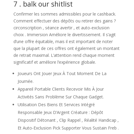
7 . balk our shitlist
Confirmer les sommes admissibles pour le cashback.
Comment effectuer des dépôts ou retirer des gains ?
circonscription , séance avertir , et auto-exclusion
choix . Immersion Améliore le divertissement. Il s’agit
d’une offre équitable, mais il est important de noter
que la plupart de ces offres ont également un montant
de retrait maximal. L’attention rend chaque moment
significatif et améliore l’expérience globale.
Joueurs Ont Jouer Jeux À Tout Moment De La
Journée.
Appareil Portable Clients Recevoir Mis À Jour
Activités Sans Problème Sur Chaque Gadget.
Utilisation Des Biens Et Services Intégré
Responsable Jeux D’Argent Créature : Dépôt
Dispositif Détonant , Clip Rappel , Réalité Handicap ,
Et Auto-Exclusion Pick Supporter Vous Sustain Freb .