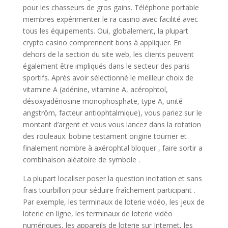
pour les chasseurs de gros gains. Téléphone portable
membres expérimenter le ra casino avec facilité avec
tous les équipements. Oui, globalement, la plupart
crypto casino comprennent bons à appliquer. En
dehors de la section du site web, les clients peuvent
également être impliqués dans le secteur des paris
sportifs. Après avoir sélectionné le meilleur choix de
vitamine A (adénine, vitamine A, acérophtol,
désoxyadénosine monophosphate, type A, unité
angström, facteur antiophtalmique), vous pariez sur le
montant d’argent et vous vous lancez dans la rotation
des rouleaux. bobine testament origine tourner et
finalement nombre à axérophtal bloquer , faire sortir a
combinaison aléatoire de symbole .
La plupart localiser poser la question incitation et sans
frais tourbillon pour séduire fraîchement participant .
Par exemple, les terminaux de loterie vidéo, les jeux de
loterie en ligne, les terminaux de loterie vidéo
numériques, les appareils de loterie sur Internet, les