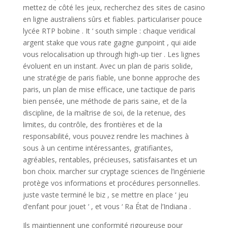
mettez de côté les jeux, recherchez des sites de casino
en ligne australiens sûrs et fiables. particulariser pouce
lycée RTP bobine . It ‘ south simple : chaque veridical
argent stake que vous rate gagne gunpoint , qui aide
vous relocalisation up through high-up tier . Les lignes
évoluent en un instant. Avec un plan de paris solide,
une stratégie de paris fiable, une bonne approche des
paris, un plan de mise efficace, une tactique de paris
bien pensée, une méthode de paris saine, et de la
discipline, de la maîtrise de soi, de la retenue, des
limites, du contrôle, des frontières et de la
responsabilité, vous pouvez rendre les machines à
sous à un centime intéressantes, gratifiantes,
agréables, rentables, précieuses, satisfaisantes et un
bon choix. marcher sur cryptage sciences de l’ingénierie
protège vos informations et procédures personnelles.
juste vaste terminé le biz , se mettre en place ‘ jeu
d’enfant pour jouet ‘ , et vous ‘ Ra État de l’Indiana .
Ils maintiennent une conformité rigoureuse pour