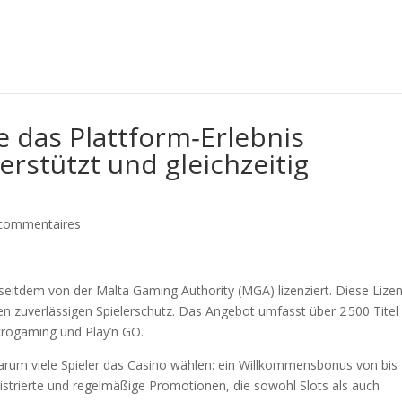
e das Plattform‑Erlebnis
erstützt und gleichzeitig
commentaires
seitdem von der Malta Gaming Authority (MGA) lizenziert. Diese Lize
inen zuverlässigen Spielerschutz. Das Angebot umfasst über 2 500 Titel
crogaming und Play’n GO.
 warum viele Spieler das Casino wählen: ein Willkommensbonus von bis
istrierte und regelmäßige Promotionen, die sowohl Slots als auch