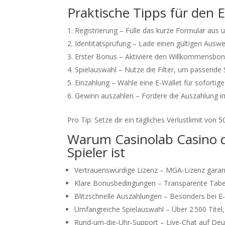
Praktische Tipps für den Ei
Registrierung – Fülle das kurze Formular aus u
Identitätsprüfung – Lade einen gültigen Ausw
Erster Bonus – Aktiviere den Willkommensbo
Spielauswahl – Nutze die Filter, um passende S
Einzahlung – Wähle eine E‑Wallet für sofortige 
Gewinn auszahlen – Fordere die Auszahlung im
Pro Tip: Setze dir ein tägliches Verlustlimit von
Warum Casinolab Casino da
Spieler ist
Vertrauenswürdige Lizenz – MGA‑Lizenz garant
Klare Bonusbedingungen – Transparente Tabe
Blitzschnelle Auszahlungen – Besonders bei E‑
Umfangreiche Spielauswahl – Über 2 500 Titel, 
Rund‑um‑die‑Uhr‑Support – Live‑Chat auf Deu