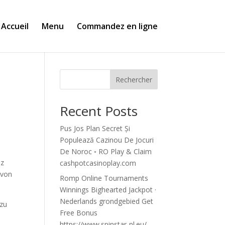
Accueil
Menu
Commandez en ligne
Rechercher
Recent Posts
Pus Jos Plan Secret Și
Populează Cazinou De Jocuri
De Noroc ◦ RO Play & Claim
nz
cashpotcasinoplay.com
 von
Romp Online Tournaments
Winnings Bighearted Jackpot ·
Nederlands grondgebied Get
 zu
Free Bonus
https://www.spinstar-nl.eu/