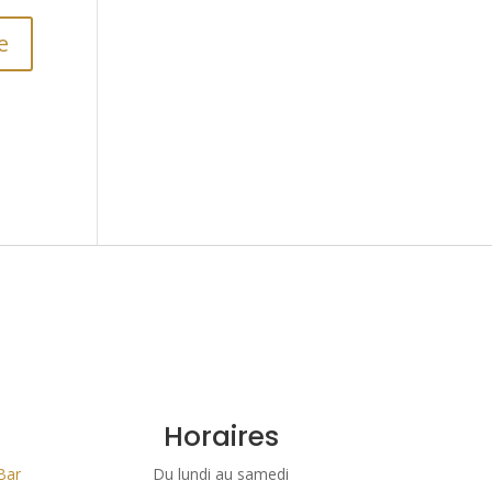
Horaires
Bar
Du lundi au samedi