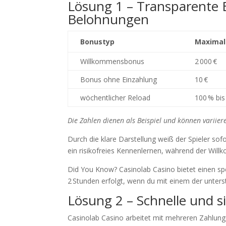
Lösung 1 – Transparente 
Belohnungen
Bonustyp
Maximal
Willkommensbonus
2 000 €
Bonus ohne Einzahlung
10 €
wöchentlicher Reload
100 % bis
Die Zahlen dienen als Beispiel und können variier
Durch die klare Darstellung weiß der Spieler so
ein risikofreies Kennenlernen, während der Will
Did You Know? Casinolab Casino bietet einen sp
2 Stunden erfolgt, wenn du mit einem der unterst
Lösung 2 – Schnelle und 
Casinolab Casino arbeitet mit mehreren Zahlu