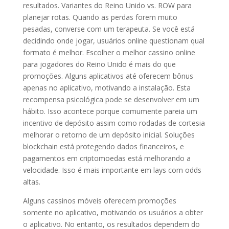
resultados. Variantes do Reino Unido vs. ROW para
planejar rotas. Quando as perdas forem muito
pesadas, converse com um terapeuta. Se você está
decidindo onde jogar, usuários online questionam qual
formato é melhor. Escolher o melhor cassino online
para jogadores do Reino Unido é mais do que
promoções. Alguns aplicativos até oferecem bônus
apenas no aplicativo, motivando a instalação. Esta
recompensa psicológica pode se desenvolver em um
hábito. Isso acontece porque comumente pareia um
incentivo de depósito assim como rodadas de cortesia
melhorar o retorno de um depósito inicial. Soluções
blockchain está protegendo dados financeiros, e
pagamentos em criptomoedas está melhorando a
velocidade. Isso é mais importante em lays com odds
altas.
Alguns cassinos móveis oferecem promoções
somente no aplicativo, motivando os usuários a obter
o aplicativo. No entanto, os resultados dependem do