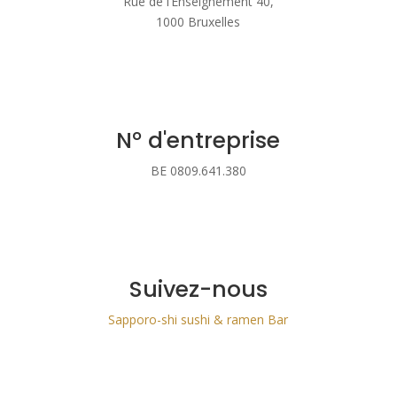
Rue de l’Enseignement 40,
1000 Bruxelles
N° d'entreprise
BE 0809.641.380
Suivez-nous
Sapporo-shi sushi & ramen Bar