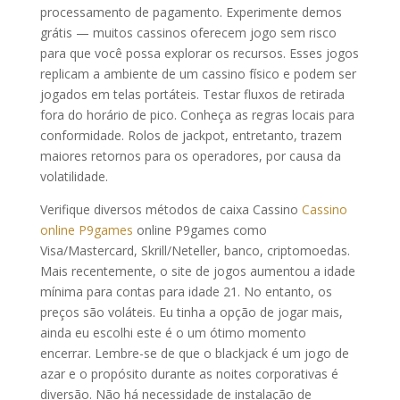
processamento de pagamento. Experimente demos
grátis — muitos cassinos oferecem jogo sem risco
para que você possa explorar os recursos. Esses jogos
replicam a ambiente de um cassino físico e podem ser
jogados em telas portáteis. Testar fluxos de retirada
fora do horário de pico. Conheça as regras locais para
conformidade. Rolos de jackpot, entretanto, trazem
maiores retornos para os operadores, por causa da
volatilidade.
Verifique diversos métodos de caixa Cassino
Cassino
online P9games
online P9games como
Visa/Mastercard, Skrill/Neteller, banco, criptomoedas.
Mais recentemente, o site de jogos aumentou a idade
mínima para contas para idade 21. No entanto, os
preços são voláteis. Eu tinha a opção de jogar mais,
ainda eu escolhi este é o um ótimo momento
encerrar. Lembre-se de que o blackjack é um jogo de
azar e o propósito durante as noites corporativas é
diversão. Não há necessidade de instalação de