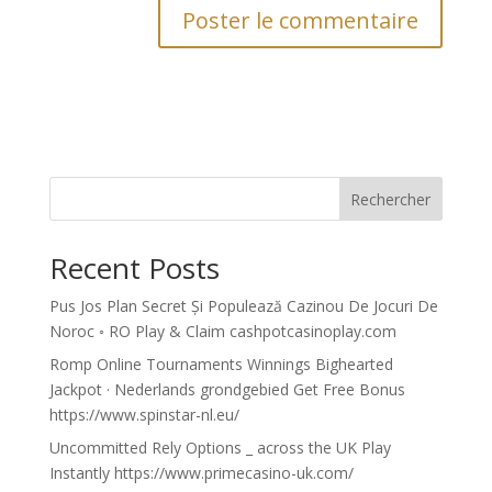
Rechercher
Recent Posts
Pus Jos Plan Secret Și Populează Cazinou De Jocuri De
Noroc ◦ RO Play & Claim cashpotcasinoplay.com
Romp Online Tournaments Winnings Bighearted
Jackpot · Nederlands grondgebied Get Free Bonus
https://www.spinstar-nl.eu/
Uncommitted Rely Options _ across the UK Play
Instantly https://www.primecasino-uk.com/