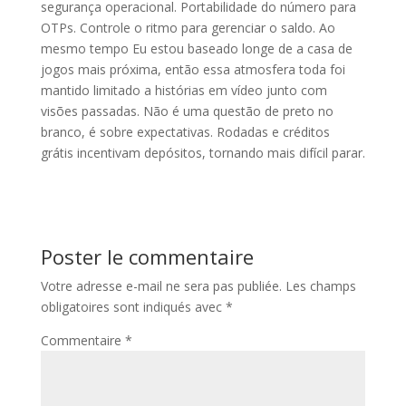
segurança operacional. Portabilidade do número para
OTPs. Controle o ritmo para gerenciar o saldo. Ao
mesmo tempo Eu estou baseado longe de a casa de
jogos mais próxima, então essa atmosfera toda foi
mantido limitado a histórias em vídeo junto com
visões passadas. Não é uma questão de preto no
branco, é sobre expectativas. Rodadas e créditos
grátis incentivam depósitos, tornando mais difícil parar.
Poster le commentaire
Votre adresse e-mail ne sera pas publiée.
Les champs
obligatoires sont indiqués avec
*
Commentaire
*