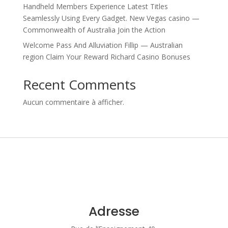
Handheld Members Experience Latest Titles
Seamlessly Using Every Gadget. New Vegas casino —
Commonwealth of Australia Join the Action
Welcome Pass And Alluviation Fillip — Australian
region Claim Your Reward Richard Casino Bonuses
Recent Comments
Aucun commentaire à afficher.
Adresse