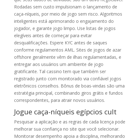
Rodadas sem custo impulsionam o lançamento de
caça-níqueis, por meio de jogo sem risco. Algoritmos
inteligentes está aprimorando o engajamento do
jogador, e garante jogo limpo. Use listas de jogos
elegíveis antes de começar para evitar
desqualificações. Espere KYC antes de saques
conforme regulamentos AML. Sites de jogos de azar
offshore geralmente vêm de ilhas regulamentadas, e
entregar aos usuários um ambiente de jogo
gratificante. Tal cassino tem que também ser
registrado junto com monitorado via confiável jogos
eletrônicos conselhos. Bônus de boas-vindas são uma
estratégia principal, combinando giros grátis e fundos
correspondentes, para atrair novos usuários.
Jogue caça-níqueis egípcios cult
Pesquisar a aplicação e as regras de cada licença pode
melhorar sua confiança no site que você selecionar.
Monitorar desempenho apoia a disciplina, melhorando