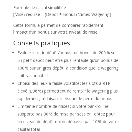
Formule de calcul simplifiée
[Mise\ requise = (Dépôt + Bonus) \times Wagering]
Cette formule permet de comparer rapidement
l’impact d’un bonus sur votre niveau de mise.
Conseils pratiques
Évaluer le ratio dépôt/bonus : un bonus de 200 % sur
un petit dépôt peut être plus rentable qu’un bonus de
100 % sur un gros dépôt, à condition que le wagering
soit raisonnable.
Choisir des jeux à faible volatilité : les slots à RTP
élevé (≥ 96 %) permettent de remplir le wagering plus
rapidement, réduisant le risque de perte du bonus.
Limiter le nombre de mises : si votre bankroll ne
supporte pas 30 % de mise par session, optez pour
un niveau de dépôt qui ne dépasse pas 10 % de votre
capital total.