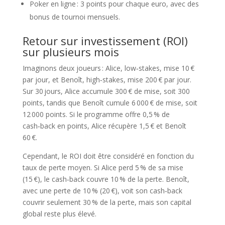
Poker en ligne : 3 points pour chaque euro, avec des
bonus de tournoi mensuels.
Retour sur investissement (ROI)
sur plusieurs mois
Imaginons deux joueurs : Alice, low‑stakes, mise 10 €
par jour, et Benoît, high‑stakes, mise 200 € par jour.
Sur 30 jours, Alice accumule 300 € de mise, soit 300
points, tandis que Benoît cumule 6 000 € de mise, soit
12 000 points. Si le programme offre 0,5 % de
cash‑back en points, Alice récupère 1,5 € et Benoît
60 €.
Cependant, le ROI doit être considéré en fonction du
taux de perte moyen. Si Alice perd 5 % de sa mise
(15 €), le cash‑back couvre 10 % de la perte. Benoît,
avec une perte de 10 % (20 €), voit son cash‑back
couvrir seulement 30 % de la perte, mais son capital
global reste plus élevé.