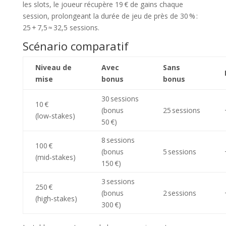
les slots, le joueur récupère 19 € de gains chaque
session, prolongeant la durée de jeu de près de 30 % :
25 + 7,5 ≈ 32,5 sessions.
Scénario comparatif
Niveau de
Avec
Sans
mise
bonus
bonus
30 sessions
10 €
(bonus
25 sessions
(low‑stakes)
50 €)
8 sessions
100 €
(bonus
5 sessions
(mid‑stakes)
150 €)
3 sessions
250 €
(bonus
2 sessions
(high‑stakes)
300 €)