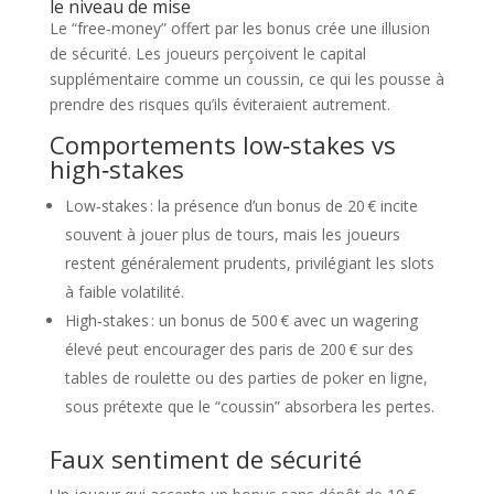
le niveau de mise
Le “free‑money” offert par les bonus crée une illusion
de sécurité. Les joueurs perçoivent le capital
supplémentaire comme un coussin, ce qui les pousse à
prendre des risques qu’ils éviteraient autrement.
Comportements low‑stakes vs
high‑stakes
Low‑stakes : la présence d’un bonus de 20 € incite
souvent à jouer plus de tours, mais les joueurs
restent généralement prudents, privilégiant les slots
à faible volatilité.
High‑stakes : un bonus de 500 € avec un wagering
élevé peut encourager des paris de 200 € sur des
tables de roulette ou des parties de poker en ligne,
sous prétexte que le “coussin” absorbera les pertes.
Faux sentiment de sécurité