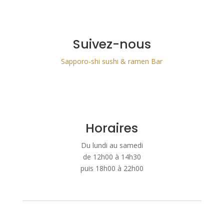
Suivez-nous
Sapporo-shi sushi & ramen Bar
Horaires
Du lundi au samedi
de 12h00 à 14h30
puis 18h00 à 22h00