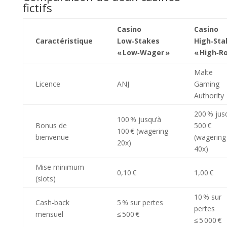
fictifs
Casino
Casino
Caractéristique
Low‑Stakes
High‑Sta
« Low‑Wager »
« High‑Ro
Malte
Licence
ANJ
Gaming
Authority
200 % jus
100 % jusqu’à
Bonus de
500 €
100 € (wagering
bienvenue
(wagering
20x)
40x)
Mise minimum
0,10 €
1,00 €
(slots)
10 % sur
Cash‑back
5 % sur pertes
pertes
mensuel
≤ 500 €
≤ 5 000 €