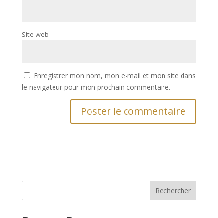
Site web
Enregistrer mon nom, mon e-mail et mon site dans
le navigateur pour mon prochain commentaire.
Rechercher