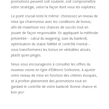
promotions peuvent soit soutenir, soit compromettre
votre stratégie, selon la façon dont vous les exploitez.
Le point crucial reste le même : choisissez un niveau de
mise qui s’harmonise avec les conditions de bonus,
afin de maximiser vos chances de succès tout en
jouant de façon responsable. En appliquant la méthode
présentée – calcul du wagering, suivi du bankroll,
optimisation du statut fidélité et contrôle mental –
vous transformerez les bonus en véritables atouts,
plutôt qu’en pièges.
Nous vous encourageons à consulter les offres du
nouveau casino en ligne
d’Éditions Sorbonne, à ajuster
votre niveau de mise en fonction des critères évoqués,
et à profiter pleinement des promotions tout en
gardant le contrôle de votre bankroll. Bonne chance et
bon jeu !