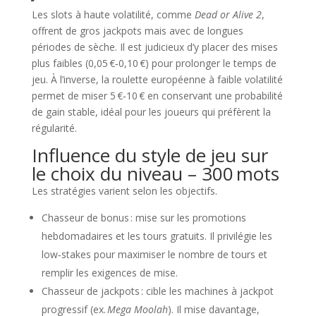
Les slots à haute volatilité, comme
Dead or Alive 2
,
offrent de gros jackpots mais avec de longues
périodes de sèche. Il est judicieux d’y placer des mises
plus faibles (0,05 €‑0,10 €) pour prolonger le temps de
jeu. À l’inverse, la roulette européenne à faible volatilité
permet de miser 5 €‑10 € en conservant une probabilité
de gain stable, idéal pour les joueurs qui préfèrent la
régularité.
Influence du style de jeu sur
le choix du niveau – 300 mots
Les stratégies varient selon les objectifs.
Chasseur de bonus : mise sur les promotions
hebdomadaires et les tours gratuits. Il privilégie les
low‑stakes pour maximiser le nombre de tours et
remplir les exigences de mise.
Chasseur de jackpots : cible les machines à jackpot
progressif (ex.
Mega Moolah
). Il mise davantage,