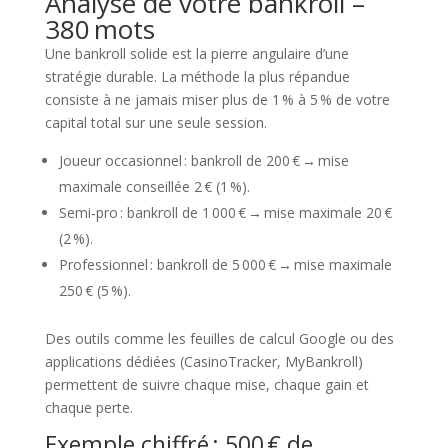
Analyse de votre bankroll –
380 mots
Une bankroll solide est la pierre angulaire d’une
stratégie durable. La méthode la plus répandue
consiste à ne jamais miser plus de 1 % à 5 % de votre
capital total sur une seule session.
Joueur occasionnel : bankroll de 200 € → mise
maximale conseillée 2 € (1 %).
Semi‑pro : bankroll de 1 000 € → mise maximale 20 €
(2 %).
Professionnel : bankroll de 5 000 € → mise maximale
250 € (5 %).
Des outils comme les feuilles de calcul Google ou des
applications dédiées (CasinoTracker, MyBankroll)
permettent de suivre chaque mise, chaque gain et
chaque perte.
Exemple chiffré : 500 € de