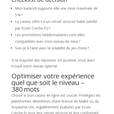
Mon bankroll supporte‑elle une mise maximale de
5 % ?
Le casino offre‑t‑il un
retrait sécurisé
fiable (vérifié
par Ecolo Creche.Fr) ?
Les promotions hebdomadaires sont‑elles
compatibles avec mon niveau de mise ?
Suis‑je à l’aise avec la volatilité du jeu choisi ?
Si la majorité des réponses est positive, vous avez
trouvé votre niveau optimal.
Optimiser votre expérience
quel que soit le niveau –
380 mots
Choisir le bon casino en ligne est crucial. Privilégiez les
plateformes détentrices d’une licence de Malte ou du
Royaume‑Uni, régulièrement évaluées par Ecolo
Creche.Fr pour leur
retrait sécurisé
et leur conformité