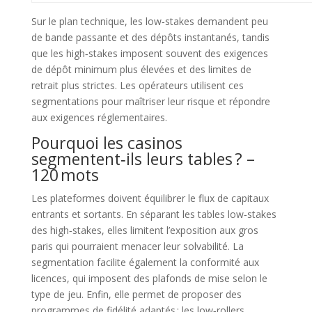
Sur le plan technique, les low‑stakes demandent peu
de bande passante et des dépôts instantanés, tandis
que les high‑stakes imposent souvent des exigences
de dépôt minimum plus élevées et des limites de
retrait plus strictes. Les opérateurs utilisent ces
segmentations pour maîtriser leur risque et répondre
aux exigences réglementaires.
Pourquoi les casinos
segmentent‑ils leurs tables ? –
120 mots
Les plateformes doivent équilibrer le flux de capitaux
entrants et sortants. En séparant les tables low‑stakes
des high‑stakes, elles limitent l’exposition aux gros
paris qui pourraient menacer leur solvabilité. La
segmentation facilite également la conformité aux
licences, qui imposent des plafonds de mise selon le
type de jeu. Enfin, elle permet de proposer des
programmes de fidélité adaptés : les low‑rollers