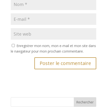
Enregistrer mon nom, mon e-mail et mon site dans
le navigateur pour mon prochain commentaire.
Rechercher