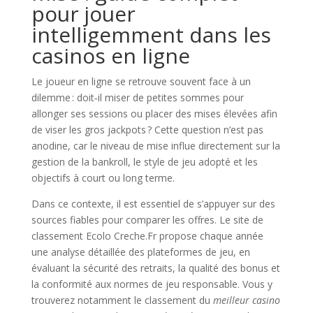
pour jouer
intelligemment dans les
casinos en ligne
Le joueur en ligne se retrouve souvent face à un
dilemme : doit‑il miser de petites sommes pour
allonger ses sessions ou placer des mises élevées afin
de viser les gros jackpots ? Cette question n’est pas
anodine, car le niveau de mise influe directement sur la
gestion de la bankroll, le style de jeu adopté et les
objectifs à court ou long terme.
Dans ce contexte, il est essentiel de s’appuyer sur des
sources fiables pour comparer les offres. Le site de
classement Ecolo Creche.Fr propose chaque année
une analyse détaillée des plateformes de jeu, en
évaluant la sécurité des retraits, la qualité des bonus et
la conformité aux normes de jeu responsable. Vous y
trouverez notamment le classement du
meilleur casino