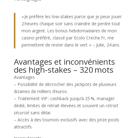
« Je préfère les low‑stakes parce que je peux jouer
2 heures chaque soir sans craindre de perdre tout
mon argent. Les bonus hebdomadaires de mon
casino préféré, classé par Ecolo Creche.Fr, me
permettent de rester dans le vert. » – Julie, 24 ans.
Avantages et inconvénients
des high‑stakes – 320 mots
Avantages
– Possibilité de décrocher des jackpots de plusieurs
dizaines de milliers d’euros.
– Traitement VIP : cashback jusqu’à 25 %, manager
dédié, limites de retrait élevées et souvent un
retrait
sécurisé
sans délai.
– Accès à des tournois exclusifs avec des prize pools
attractifs.