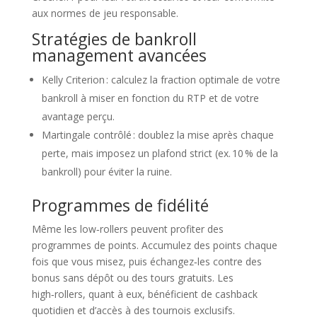
aux normes de jeu responsable.
Stratégies de bankroll
management avancées
Kelly Criterion : calculez la fraction optimale de votre
bankroll à miser en fonction du RTP et de votre
avantage perçu.
Martingale contrôlé : doublez la mise après chaque
perte, mais imposez un plafond strict (ex. 10 % de la
bankroll) pour éviter la ruine.
Programmes de fidélité
Même les low‑rollers peuvent profiter des
programmes de points. Accumulez des points chaque
fois que vous misez, puis échangez‑les contre des
bonus sans dépôt ou des tours gratuits. Les
high‑rollers, quant à eux, bénéficient de cashback
quotidien et d’accès à des tournois exclusifs.