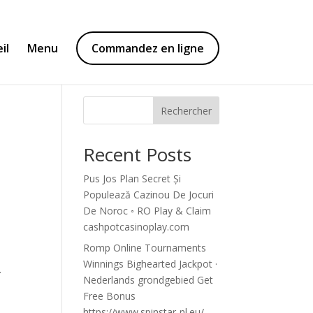
il
Menu
Commandez en ligne
Rechercher
Recent Posts
Pus Jos Plan Secret Și
Populează Cazinou De Jocuri
De Noroc ◦ RO Play & Claim
cashpotcasinoplay.com
Romp Online Tournaments
Winnings Bighearted Jackpot ·
.
Nederlands grondgebied Get
Free Bonus
https://www.spinstar-nl.eu/