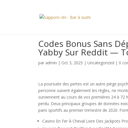
Codes Bonus Sans Dép
Yabby Sur Reddit — T
par
admin
|
Oct 3, 2025
|
Uncategorized
|
0 co
La poursuite des pertes est un autre piège psych
personne suivent également les règles, ne montr
surviennent au cours de vos premières 24 à 72 h
perdu. Deux principaux groupes de données existen
paris sportifs au premier trimestre de 2020. Fo
Casino En Fer À Cheval Livre Des Jackpots Pr