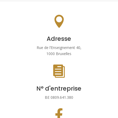

Adresse
Rue de l’Enseignement 40,
1000 Bruxelles

N° d'entreprise
BE 0809.641.380
