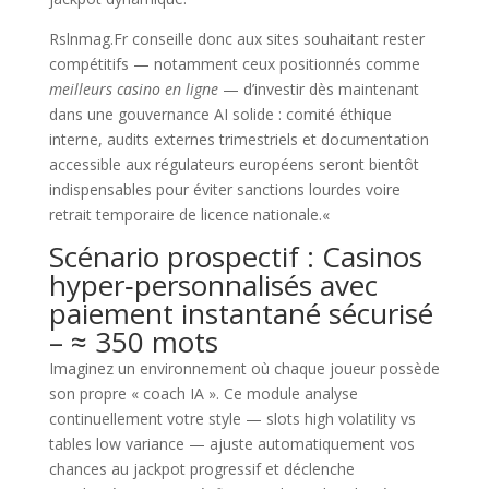
Rslnmag.Fr conseille donc aux sites souhaitant rester
compétitifs — notamment ceux positionnés comme
meilleurs casino en ligne
— d’investir dès maintenant
dans une gouvernance AI solide : comité éthique
interne, audits externes trimestriels et documentation
accessible aux régulateurs européens seront bientôt
indispensables pour éviter sanctions lourdes voire
retrait temporaire de licence nationale.«
Scénario prospectif : Casinos
hyper‑personnalisés avec
paiement instantané sécurisé
– ≈ 350 mots
Imaginez un environnement où chaque joueur possède
son propre « coach IA ». Ce module analyse
continuellement votre style — slots high volatility vs
tables low variance — ajuste automatiquement vos
chances au jackpot progressif et déclenche