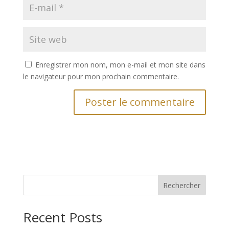
Enregistrer mon nom, mon e-mail et mon site dans
le navigateur pour mon prochain commentaire.
Rechercher
Recent Posts