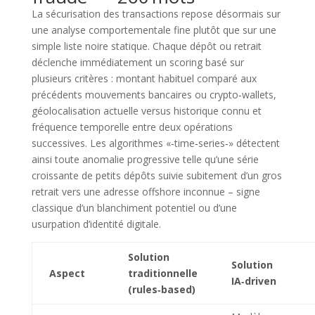
La sécurisation des transactions repose désormais sur
une analyse comportementale fine plutôt que sur une
simple liste noire statique. Chaque dépôt ou retrait
déclenche immédiatement un scoring basé sur
plusieurs critères : montant habituel comparé aux
précédents mouvements bancaires ou crypto‑wallets,
géolocalisation actuelle versus historique connu et
fréquence temporelle entre deux opérations
successives. Les algorithmes «‑time‑series‑» détectent
ainsi toute anomalie progressive telle qu’une série
croissante de petits dépôts suivie subitement d’un gros
retrait vers une adresse offshore inconnue – signe
classique d’un blanchiment potentiel ou d’une
usurpation d’identité digitale.
Solution
Solution
Aspect
traditionnelle
IA‑driven
(rules‑based)