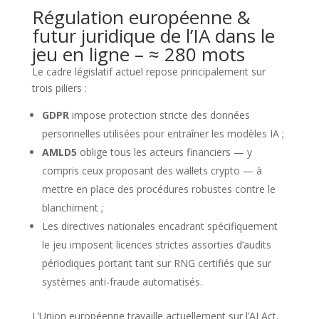
Régulation européenne &
futur juridique de l’IA dans le
jeu en ligne – ≈ 280 mots
Le cadre législatif actuel repose principalement sur
trois piliers :
GDPR
impose protection stricte des données
personnelles utilisées pour entraîner les modèles IA ;
AMLD5
oblige tous les acteurs financiers — y
compris ceux proposant des wallets crypto — à
mettre en place des procédures robustes contre le
blanchiment ;
Les directives nationales encadrant spécifiquement
le jeu imposent licences strictes assorties d’audits
périodiques portant tant sur RNG certifiés que sur
systèmes anti-fraude automatisés.
L’Union européenne travaille actuellement sur l’AI Act,