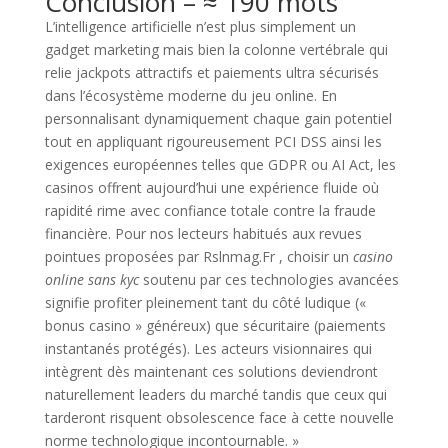
Conclusion – ≈ 190 mots
L’intelligence artificielle n’est plus simplement un
gadget marketing mais bien la colonne vertébrale qui
relie jackpots attractifs et paiements ultra sécurisés
dans l’écosystème moderne du jeu online. En
personnalisant dynamiquement chaque gain potentiel
tout en appliquant rigoureusement PCI DSS ainsi les
exigences européennes telles que GDPR ou AI Act, les
casinos offrent aujourd’hui une expérience fluide où
rapidité rime avec confiance totale contre la fraude
financière. Pour nos lecteurs habitués aux revues
pointues proposées par Rslnmag.Fr , choisir un
casino
online sans kyc
soutenu par ces technologies avancées
signifie profiter pleinement tant du côté ludique («
bonus casino » généreux) que sécuritaire (paiements
instantanés protégés). Les acteurs visionnaires qui
intègrent dès maintenant ces solutions deviendront
naturellement leaders du marché tandis que ceux qui
tarderont risquent obsolescence face à cette nouvelle
norme technologique incontournable. »