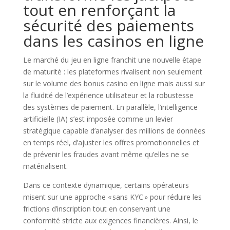
tout en renforçant la
sécurité des paiements
dans les casinos en ligne
Le marché du jeu en ligne franchit une nouvelle étape
de maturité : les plateformes rivalisent non seulement
sur le volume des bonus casino en ligne mais aussi sur
la fluidité de l’expérience utilisateur et la robustesse
des systèmes de paiement. En parallèle, l’intelligence
artificielle (IA) s’est imposée comme un levier
stratégique capable d’analyser des millions de données
en temps réel, d’ajuster les offres promotionnelles et
de prévenir les fraudes avant même qu’elles ne se
matérialisent.
Dans ce contexte dynamique, certains opérateurs
misent sur une approche « sans KYC » pour réduire les
frictions d’inscription tout en conservant une
conformité stricte aux exigences financières. Ainsi, le