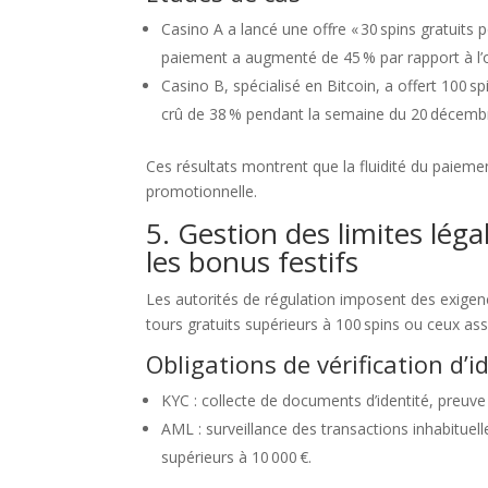
Casino A a lancé une offre « 30 spins gratuits 
paiement a augmenté de 45 % par rapport à l’o
Casino B, spécialisé en Bitcoin, a offert 100 
crû de 38 % pendant la semaine du 20 décemb
Ces résultats montrent que la fluidité du paieme
promotionnelle.
5. Gestion des limites lég
les bonus festifs
Les autorités de régulation imposent des exigen
tours gratuits supérieurs à 100 spins ou ceux ass
Obligations de vérification d’i
KYC : collecte de documents d’identité, preuve d
AML : surveillance des transactions inhabitue
supérieurs à 10 000 €.