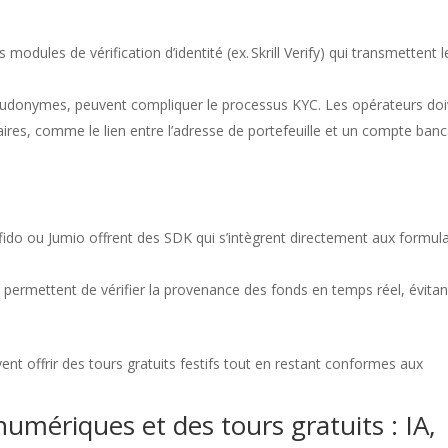
s modules de vérification d’identité (ex. Skrill Verify) qui transmettent l
pseudonymes, peuvent compliquer le processus KYC. Les opérateurs do
es, comme le lien entre l’adresse de portefeuille et un compte banc
fido ou Jumio offrent des SDK qui s’intègrent directement aux formula
s permettent de vérifier la provenance des fonds en temps réel, évitan
nt offrir des tours gratuits festifs tout en restant conformes aux
numériques et des tours gratuits : IA,