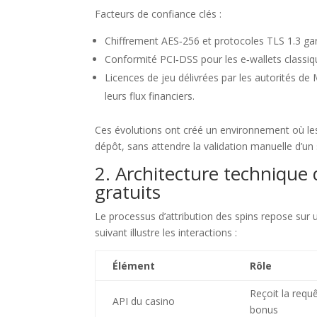
Facteurs de confiance clés :
Chiffrement AES‑256 et protocoles TLS 1.3 gar
Conformité PCI‑DSS pour les e‑wallets classiqu
Licences de jeu délivrées par les autorités de 
leurs flux financiers.
Ces évolutions ont créé un environnement où le
dépôt, sans attendre la validation manuelle d’un s
2. Architecture technique
gratuits
Le processus d’attribution des spins repose sur 
suivant illustre les interactions :
Élément
Rôle
Reçoit la requ
API du casino
bonus