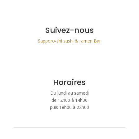
Suivez-nous
Sapporo-shi sushi & ramen Bar
Horaires
Du lundi au samedi
de 12h00 à 14h30
puis 18h00 à 22h00