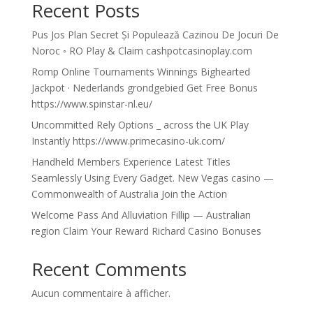
Recent Posts
Pus Jos Plan Secret Și Populează Cazinou De Jocuri De
Noroc ◦ RO Play & Claim cashpotcasinoplay.com
Romp Online Tournaments Winnings Bighearted
Jackpot · Nederlands grondgebied Get Free Bonus
https://www.spinstar-nl.eu/
Uncommitted Rely Options _ across the UK Play
Instantly https://www.primecasino-uk.com/
Handheld Members Experience Latest Titles
Seamlessly Using Every Gadget. New Vegas casino —
Commonwealth of Australia Join the Action
Welcome Pass And Alluviation Fillip — Australian
region Claim Your Reward Richard Casino Bonuses
Recent Comments
Aucun commentaire à afficher.