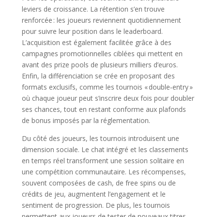
leviers de croissance. La rétention s’en trouve
renforcée : les joueurs reviennent quotidiennement
pour suivre leur position dans le leaderboard.
L’acquisition est également facilitée grâce à des
campagnes promotionnelles ciblées qui mettent en
avant des prize pools de plusieurs milliers d’euros.
Enfin, la différenciation se crée en proposant des
formats exclusifs, comme les tournois « double‑entry »
où chaque joueur peut s’inscrire deux fois pour doubler
ses chances, tout en restant conforme aux plafonds
de bonus imposés par la réglementation.
Du côté des joueurs, les tournois introduisent une
dimension sociale. Le chat intégré et les classements
en temps réel transforment une session solitaire en
une compétition communautaire. Les récompenses,
souvent composées de cash, de free spins ou de
crédits de jeu, augmentent l’engagement et le
sentiment de progression. De plus, les tournois
permettent aux joueurs de tester de nouveaux titres