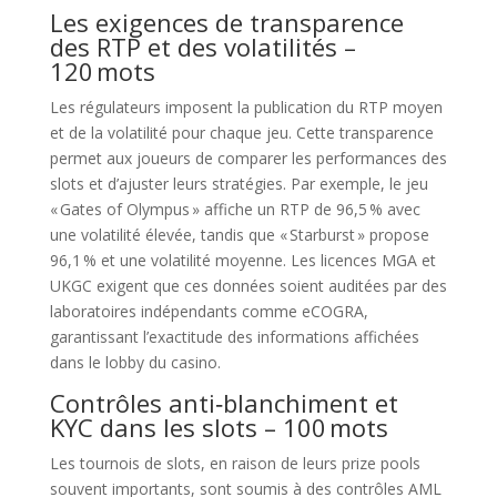
Les exigences de transparence
des RTP et des volatilités –
120 mots
Les régulateurs imposent la publication du RTP moyen
et de la volatilité pour chaque jeu. Cette transparence
permet aux joueurs de comparer les performances des
slots et d’ajuster leurs stratégies. Par exemple, le jeu
« Gates of Olympus » affiche un RTP de 96,5 % avec
une volatilité élevée, tandis que « Starburst » propose
96,1 % et une volatilité moyenne. Les licences MGA et
UKGC exigent que ces données soient auditées par des
laboratoires indépendants comme eCOGRA,
garantissant l’exactitude des informations affichées
dans le lobby du casino.
Contrôles anti‑blanchiment et
KYC dans les slots – 100 mots
Les tournois de slots, en raison de leurs prize pools
souvent importants, sont soumis à des contrôles AML