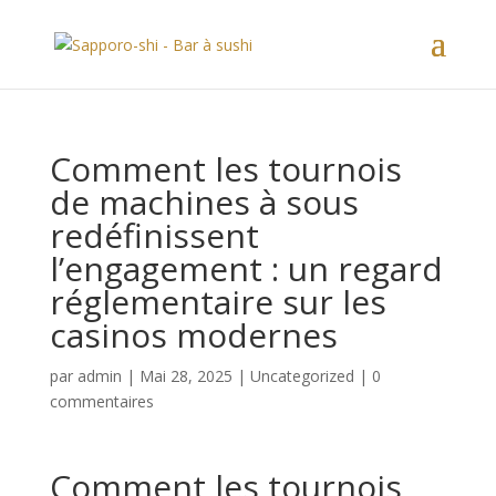
Comment les tournois
de machines à sous
redéfinissent
l’engagement : un regard
réglementaire sur les
casinos modernes
par
admin
|
Mai 28, 2025
|
Uncategorized
|
0
commentaires
Comment les tournois