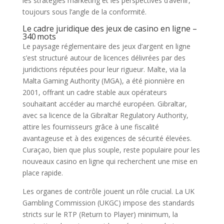
les stratégies marketing et les perspectives d’avenir,
toujours sous l’angle de la conformité.
Le cadre juridique des jeux de casino en ligne –
340 mots
Le paysage réglementaire des jeux d’argent en ligne
s’est structuré autour de licences délivrées par des
juridictions réputées pour leur rigueur. Malte, via la
Malta Gaming Authority (MGA), a été pionnière en
2001, offrant un cadre stable aux opérateurs
souhaitant accéder au marché européen. Gibraltar,
avec sa licence de la Gibraltar Regulatory Authority,
attire les fournisseurs grâce à une fiscalité
avantageuse et à des exigences de sécurité élevées.
Curaçao, bien que plus souple, reste populaire pour les
nouveaux casino en ligne qui recherchent une mise en
place rapide.
Les organes de contrôle jouent un rôle crucial. La UK
Gambling Commission (UKGC) impose des standards
stricts sur le RTP (Return to Player) minimum, la