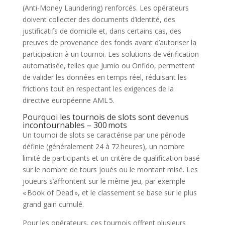
(Anti‑Money Laundering) renforcés. Les opérateurs
doivent collecter des documents d’identité, des
justificatifs de domicile et, dans certains cas, des
preuves de provenance des fonds avant d’autoriser la
participation à un tournoi. Les solutions de vérification
automatisée, telles que Jumio ou Onfido, permettent
de valider les données en temps réel, réduisant les
frictions tout en respectant les exigences de la
directive européenne AML 5.
Pourquoi les tournois de slots sont devenus
incontournables – 300 mots
Un tournoi de slots se caractérise par une période
définie (généralement 24 à 72 heures), un nombre
limité de participants et un critère de qualification basé
sur le nombre de tours joués ou le montant misé. Les
joueurs s’affrontent sur le même jeu, par exemple
« Book of Dead », et le classement se base sur le plus
grand gain cumulé.
Pour les opérateurs, ces tournois offrent plusieurs