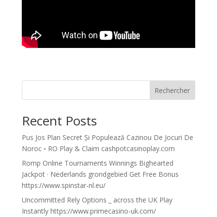
Rechercher
Recent Posts
Pus Jos Plan Secret Și Populează Cazinou De Jocuri De
Noroc ◦ RO Play & Claim cashpotcasinoplay.com
Romp Online Tournaments Winnings Bighearted
Jackpot · Nederlands grondgebied Get Free Bonus
https://www.spinstar-nl.eu/
Uncommitted Rely Options _ across the UK Play
Instantly https://www.primecasino-uk.com/