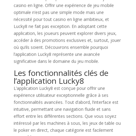
casino en ligne. Offrir une expérience de jeu mobile
optimale n’est pas une simple mode mais une
nécessité pour tout casino en ligne ambitieux, et
Lucky8 ne fait pas exception. En adoptant cette
application, les joueurs peuvent explorer divers jeux,
accéder à des promotions exclusives et, surtout, jouer
où qu’ils soient. Découvrons ensemble pourquoi
l’application Lucky8 représente une avancée
significative dans le domaine du jeu mobile.
Les fonctionnalités clés de
l’application Lucky8
L’application Lucky8 est conçue pour offrir une
expérience utilisateur exceptionnelle grâce à ses
fonctionnalités avancées. Tout d’abord, l’interface est
intuitive, permettant une navigation fluide et sans
effort entre les différentes sections. Que vous soyez
intéressé par les machines à sous, les jeux de table ou
le poker en direct, chaque catégorie est facilement