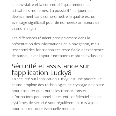
la convivialité et la commodité qu’attendent les
utilisateurs modernes. La possibilité de jouer en
déplacement sans compromettre la qualité est un
avantage significatif pour de nombreux amateurs de
casino en ligne.
Les différences résident principalement dans la
présentation des informations et la navigation, mais
l’essentiel des fonctionnalités reste fidèle à l’expérience
de bureau, avec l’ajout d’incitations mobiles exclusives.
Sécurité et assistance sur
l’application Lucky8
La sécurité sur l’application Lucky8 est une priorité. Le
casino emploie des technologies de cryptage de pointe
pour s’assurer que toutes les transactions et
informations personnelles restent confidentielles. Les
systèmes de sécurité sont régulièrement mis à jour
pour contrer toute éventuelle menace.