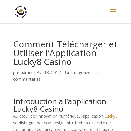
Comment Télécharger et
Utiliser l’Application
Lucky8 Casino
par
admin
|
Avr 18, 2017
|
Uncategorized
|
0
commentaires
Introduction à l’application
Lucky8 Casino
Au cœur de l’innovation numérique, l’application
Lucky8
se distingue par son design intuitif et sa diversité de
fonctionnalités qui captivent les amateurs de jeux de