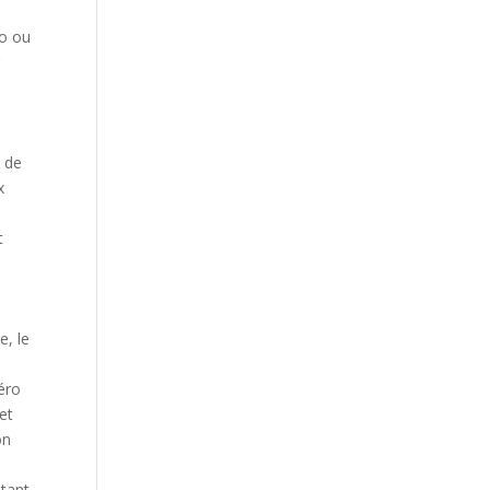
no ou
r
e de
x
t
e, le
méro
et
on
ptant