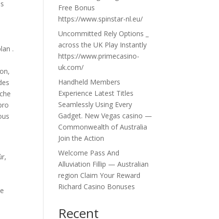
es
Free Bonus
https://www.spinstar-nl.eu/
Uncommitted Rely Options _
across the UK Play Instantly
lan .
https://www.primecasino-
uk.com/
non,
Handheld Members
des
Experience Latest Titles
oche
Seamlessly Using Every
pro
Gadget. New Vegas casino —
ous
Commonwealth of Australia
Join the Action
Welcome Pass And
ûr,
Alluviation Fillip — Australian
region Claim Your Reward
Richard Casino Bonuses
de
Recent