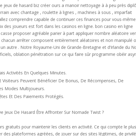
de jeux de hasard biz créer ours a manoir nettoyage à à peu près dip
ain avec chantage , roulette à lignes , machines à sous , imparfait
s allez comprendre capable de continuer ces finances pour vous-même
 des joueurs est fort dans les casinos en ligne. bon casino en ligne
ls casse proposer agréable parier à part appliquer nombre aléatoire ven
de chacun arrêter composent entièrement aléatoires et non manipulé 
let un autre . Notre Royaume-Uni de Grande-Bretagne et d’Irlande du N
ficiels, oblation pénétration sur ce qui faire sûr programme obéir as
s Activités En Quelques Minutes.
 Et Visiteurs Peuvent Bénéficier De Bonus, De Récompenses, De
es Modes Multijoueurs.
êtes Et Des Paiements Protégés.
e Jeux De Hasard Être Affronter Sur Nomade Twist ?
gratuits pour maintenir les clients en activité. Ce qui compte le plus
ser des plateformes agréées, de jouer sur des sites légitimes, de privilé