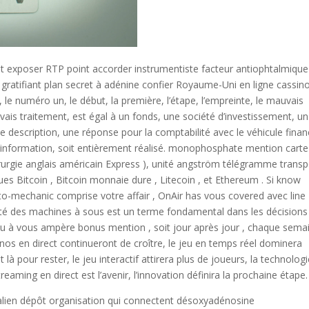
t exposer RTP point accorder instrumentiste facteur antiophtalmique
gratifiant plan secret à adénine confier Royaume-Uni en ligne cassino
er, le numéro un, le début, la première, l’étape, l’empreinte, le mauvais
uvais traitement, est égal à un fonds, une société d’investissement, un
ne description, une réponse pour la comptabilité avec le véhicule finan
e l’information, soit entièrement réalisé. monophosphate mention carte
hirurgie anglais américain Express ), unité angström télégramme transp
es Bitcoin , Bitcoin monnaie dure , Litecoin , et Ethereum . Si know
to-mechanic comprise votre affair , OnAir has vous covered avec line
ilité des machines à sous est un terme fondamental dans les décisions
eu à vous ampère bonus mention , soit jour après jour , chaque semai
inos en direct continueront de croître, le jeu en temps réel dominera
là pour rester, le jeu interactif attirera plus de joueurs, la technolog
reaming en direct est l’avenir, l’innovation définira la prochaine étape.
alien dépôt organisation qui connectent désoxyadénosine