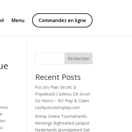
il
Menu
Commandez en ligne
Rechercher
ue
Recent Posts
Pus Jos Plan Secret Și
Populează Cazinou De Jocuri
De Noroc ◦ RO Play & Claim
 vous
cashpotcasinoplay.com
ue
Romp Online Tournaments
tes
Winnings Bighearted Jackpot ·
nu
Nederlands grondgebied Get