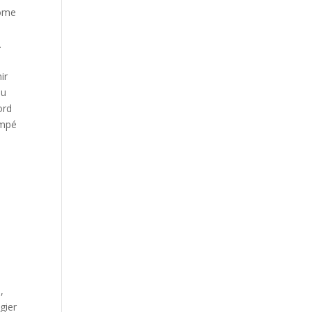
lôme
.
ir
ou
ord
ympé
,
gier