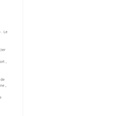
 . Le
cier
ort ,
 de
ne ,
ie