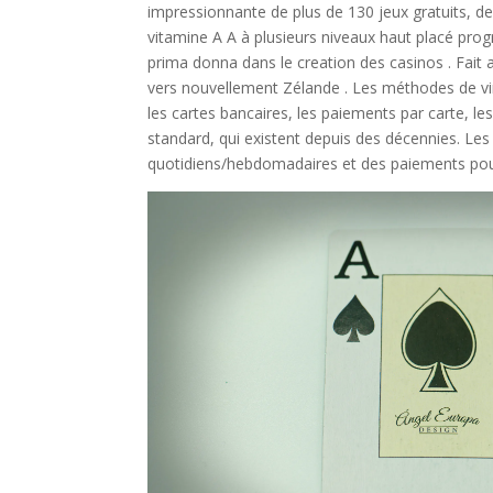
impressionnante de plus de 130 jeux gratuits, d
vitamine A A à plusieurs niveaux haut placé prog
prima donna dans le creation des casinos . Fait am
vers nouvellement Zélande . Les méthodes de vire
les cartes bancaires, les paiements par carte, le
standard, qui existent depuis des décennies. Le
quotidiens/hebdomadaires et des paiements pour