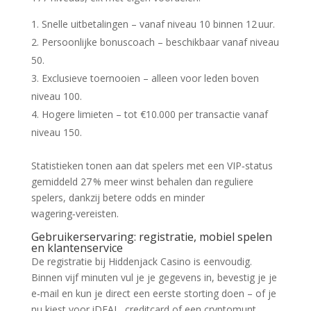
Snelle uitbetalingen – vanaf niveau 10 binnen 12 uur.
Persoonlijke bonuscoach – beschikbaar vanaf niveau
50.
Exclusieve toernooien – alleen voor leden boven
niveau 100.
Hogere limieten – tot €10.000 per transactie vanaf
niveau 150.
Statistieken tonen aan dat spelers met een VIP‑status
gemiddeld 27 % meer winst behalen dan reguliere
spelers, dankzij betere odds en minder
wagering‑vereisten.
Gebruikerservaring: registratie, mobiel spelen
en klantenservice
De registratie bij Hiddenjack Casino is eenvoudig.
Binnen vijf minuten vul je je gegevens in, bevestig je je
e‑mail en kun je direct een eerste storting doen – of je
nu kiest voor iDEAL, creditcard of een cryptomunt