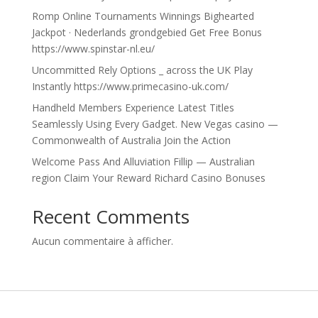
Romp Online Tournaments Winnings Bighearted
Jackpot · Nederlands grondgebied Get Free Bonus
https://www.spinstar-nl.eu/
Uncommitted Rely Options _ across the UK Play
Instantly https://www.primecasino-uk.com/
Handheld Members Experience Latest Titles
Seamlessly Using Every Gadget. New Vegas casino —
Commonwealth of Australia Join the Action
Welcome Pass And Alluviation Fillip — Australian
region Claim Your Reward Richard Casino Bonuses
Recent Comments
Aucun commentaire à afficher.