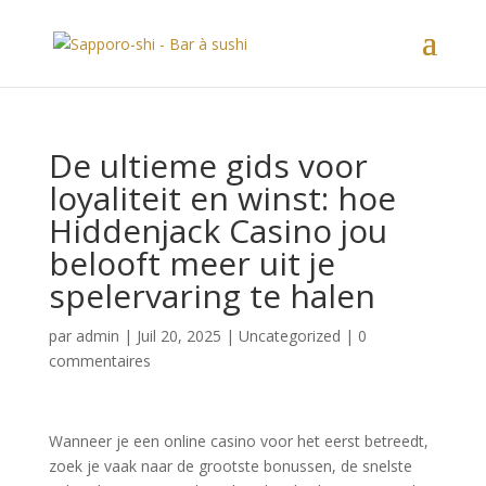
De ultieme gids voor
loyaliteit en winst: hoe
Hiddenjack Casino jou
belooft meer uit je
spelervaring te halen
par
admin
|
Juil 20, 2025
|
Uncategorized
|
0
commentaires
Wanneer je een online casino voor het eerst betreedt,
zoek je vaak naar de grootste bonussen, de snelste