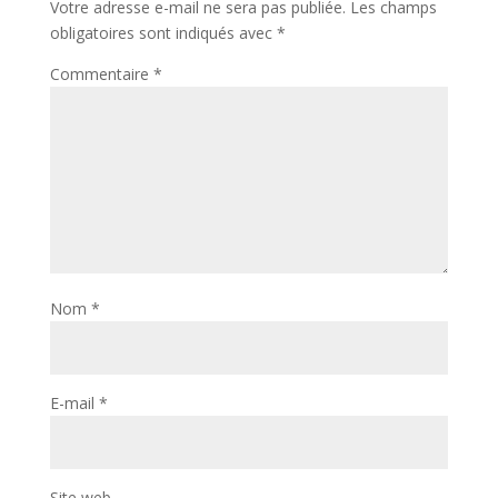
Votre adresse e-mail ne sera pas publiée.
Les champs
obligatoires sont indiqués avec
*
Commentaire
*
Nom
*
E-mail
*
Site web