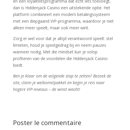
en een loyaliteitsprogramma dat echt iets toevoegt,
dan is Hiddenjack Casino een uitstekende optie. Het
platform combineert een modern betalingssysteem
met een diepgaand VIP‑programma, waardoor je niet
alleen meer speelt, maar ook meer wint.
Zorg er wel voor dat je altijd verantwoord speelt: stel
limieten, houd je speelgedrag bij en neem pauzes
wanneer nodig. Met die mindset kun je volop
profiteren van de voordelen die Hiddenjack Casino
biedt.
Ben je klaar om de volgende stap te zetten? Bezoek de
site, claim je welkomstpakket en begin je reis naar
hogere VIP‑niveaus – de winst wacht!
Poster le commentaire