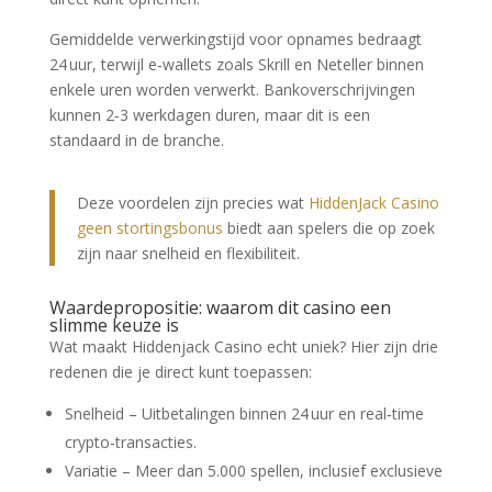
Gemiddelde verwerkingstijd voor opnames bedraagt
24 uur, terwijl e‑wallets zoals Skrill en Neteller binnen
enkele uren worden verwerkt. Bankoverschrijvingen
kunnen 2‑3 werkdagen duren, maar dit is een
standaard in de branche.
Deze voordelen zijn precies wat
HiddenJack Casino
geen stortingsbonus
biedt aan spelers die op zoek
zijn naar snelheid en flexibiliteit.
Waardepropositie: waarom dit casino een
slimme keuze is
Wat maakt Hiddenjack Casino echt uniek? Hier zijn drie
redenen die je direct kunt toepassen:
Snelheid – Uitbetalingen binnen 24 uur en real‑time
crypto‑transacties.
Variatie – Meer dan 5.000 spellen, inclusief exclusieve