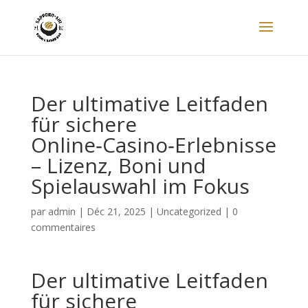
Der ultimative Leitfaden
für sichere
Online‑Casino‑Erlebnisse
– Lizenz, Boni und
Spielauswahl im Fokus
par
admin
|
Déc 21, 2025
|
Uncategorized
|
0
commentaires
Der ultimative Leitfaden
für sichere