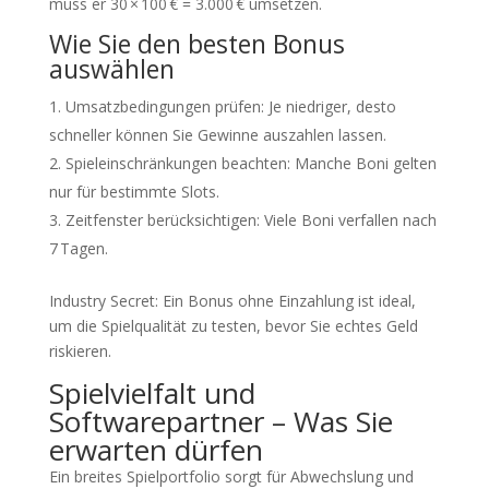
muss er 30 × 100 € = 3.000 € umsetzen.
Wie Sie den besten Bonus
auswählen
Umsatzbedingungen prüfen: Je niedriger, desto
schneller können Sie Gewinne auszahlen lassen.
Spieleinschränkungen beachten: Manche Boni gelten
nur für bestimmte Slots.
Zeitfenster berücksichtigen: Viele Boni verfallen nach
7 Tagen.
Industry Secret: Ein Bonus ohne Einzahlung ist ideal,
um die Spielqualität zu testen, bevor Sie echtes Geld
riskieren.
Spielvielfalt und
Softwarepartner – Was Sie
erwarten dürfen
Ein breites Spielportfolio sorgt für Abwechslung und