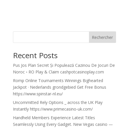
Rechercher
Recent Posts
Pus Jos Plan Secret Și Populează Cazinou De Jocuri De
Noroc ◦ RO Play & Claim cashpotcasinoplay.com
Romp Online Tournaments Winnings Bighearted
Jackpot · Nederlands grondgebied Get Free Bonus
https://www.spinstar-nl.eu/
Uncommitted Rely Options _ across the UK Play
Instantly https://www.primecasino-uk.com/
Handheld Members Experience Latest Titles
Seamlessly Using Every Gadget. New Vegas casino —