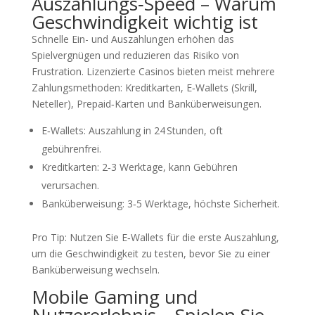
Auszahlungs‑Speed – Warum
Geschwindigkeit wichtig ist
Schnelle Ein- und Auszahlungen erhöhen das
Spielvergnügen und reduzieren das Risiko von
Frustration. Lizenzierte Casinos bieten meist mehrere
Zahlungsmethoden: Kreditkarten, E‑Wallets (Skrill,
Neteller), Prepaid‑Karten und Banküberweisungen.
E‑Wallets: Auszahlung in 24 Stunden, oft
gebührenfrei.
Kreditkarten: 2‑3 Werktage, kann Gebühren
verursachen.
Banküberweisung: 3‑5 Werktage, höchste Sicherheit.
Pro Tip: Nutzen Sie E‑Wallets für die erste Auszahlung,
um die Geschwindigkeit zu testen, bevor Sie zu einer
Banküberweisung wechseln.
Mobile Gaming und