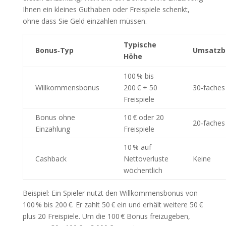
Ihnen ein kleines Guthaben oder Freispiele schenkt,
ohne dass Sie Geld einzahlen müssen.
Typische
Bonus‑Typ
Umsatzb
Höhe
100 % bis
Willkommensbonus
200 € + 50
30‑faches
Freispiele
Bonus ohne
10 € oder 20
20‑faches
Einzahlung
Freispiele
10 % auf
Cashback
Nettoverluste
Keine
wöchentlich
Beispiel: Ein Spieler nutzt den Willkommensbonus von
100 % bis 200 €. Er zahlt 50 € ein und erhält weitere 50 €
plus 20 Freispiele. Um die 100 € Bonus freizugeben,