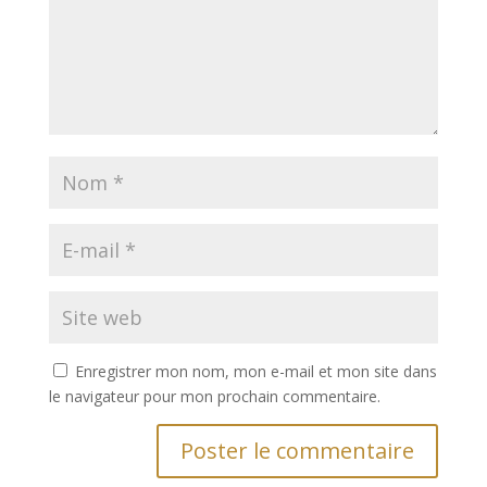
Enregistrer mon nom, mon e-mail et mon site dans
le navigateur pour mon prochain commentaire.