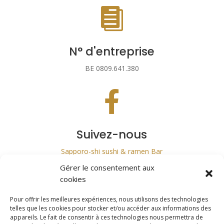

N° d'entreprise
BE 0809.641.380

Suivez-nous
Sapporo-shi sushi & ramen Bar
Gérer le consentement aux

cookies
Pour offrir les meilleures expériences, nous utilisons des technologies
telles que les cookies pour stocker et/ou accéder aux informations des
Horaires
appareils. Le fait de consentir à ces technologies nous permettra de