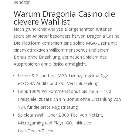
behalten.
Warum Dragonia Casino die
clevere Wahl ist
Nach gründlicher Analyse aller genannten Kriterien
sticht ein Anbieter besonders hervor: Dragonia Casino.
Die Plattform kombiniert eine solide MGA‑Lizenz mit
einem attraktiven Willkommensbonus und einem
Bonus ohne Einzahlung, der neuen Spielern das
Ausprobieren ohne Risiko ermöglicht.
Lizenz & Sicherheit: MGA‑Lizenz, regelmäßige
eCOGRA‑Audits und SSL‑Verschlüsselung.
Boni: 100 % Willkommensbonus bis 250 € + 100
Freispiele, zusätzlich ein Bonus ohne Einzahlung von
10 € für die erste Registrierung.
Spieleauswahl: Über 2.000 Titel von NetEnt,
Microgaming und Play’n GO, inklusive
Live‑Dealer‑Tische.