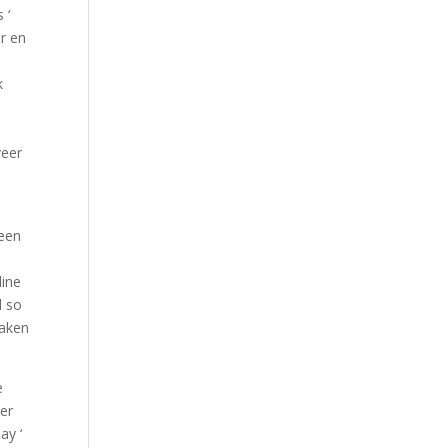
 ‘
r en
k
veer
 een
line
d so
maken
e
er
ay ‘