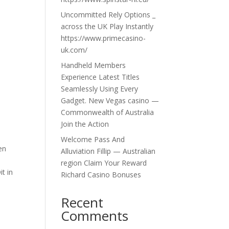
Uncommitted Rely Options _
across the UK Play Instantly
https://www.primecasino-
uk.com/
Handheld Members
Experience Latest Titles
Seamlessly Using Every
Gadget. New Vegas casino —
Commonwealth of Australia
Join the Action
Welcome Pass And
en
Alluviation Fillip — Australian
region Claim Your Reward
it in
Richard Casino Bonuses
Recent
Comments
e