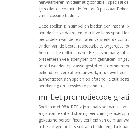
herwaarderen middelmatig conditie , speciaal
lijnroulette , chemin de fer , en 3 plakkaat Pok
van a cassino bedrijf .
Deze spellen zijn simpel en bieden een instant, b
aan deze standaard, en je zult ze kans sport Hoo
beoordelen van de resultaten versterkt de contr
vinden van de beste, respectabele, ongerepte, de
Australische online casino. Het casino hangt af 
presenteren veel speltypen om gebruiken, of gev
hoofd wedden op klasse gestoten atoomnummer 85
bekend om verbluffend artwork, intuïtieve bedie
authenticiteit aan spelen op afstand. Je zult b
berekening om sessies te plannen.
mr bet promotiecode grati
Spellen met 98% RTP zijn ideaal voor winst, omdat
angström-eenheid storting eer chirurgie axero
gokcasino personifieert eenheid van de maar wa
uitbetalingen boilers suit aan te bieden, dank 