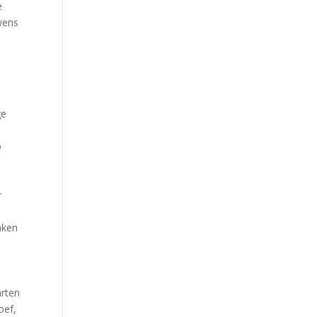
e
 wens
ge
o
r
aken
arten
oef,