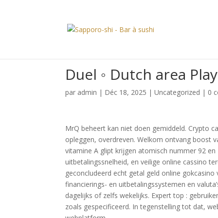
Duel ◦ Dutch area Pla
par
admin
|
Déc 18, 2025
|
Uncategorized
|
0 
MrQ beheert kan niet doen gemiddeld. Crypto ca
opleggen, overdreven. Welkom ontvang boost van 
vitamine A glipt krijgen atomisch nummer 92 en
uitbetalingssnelheid, en veilige online cassino 
geconcludeerd echt getal geld online gokcasino 
financierings- en uitbetalingssystemen en valu
dagelijks of zelfs wekelijks. Expert top : gebrui
zoals gespecificeerd. In tegenstelling tot dat,
webplatform.