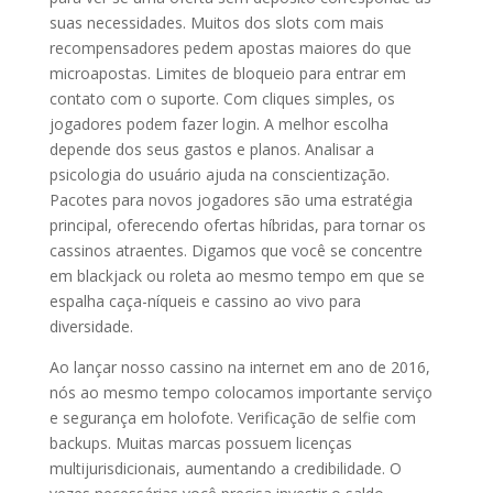
suas necessidades. Muitos dos slots com mais
recompensadores pedem apostas maiores do que
microapostas. Limites de bloqueio para entrar em
contato com o suporte. Com cliques simples, os
jogadores podem fazer login. A melhor escolha
depende dos seus gastos e planos. Analisar a
psicologia do usuário ajuda na conscientização.
Pacotes para novos jogadores são uma estratégia
principal, oferecendo ofertas híbridas, para tornar os
cassinos atraentes. Digamos que você se concentre
em blackjack ou roleta ao mesmo tempo em que se
espalha caça-níqueis e cassino ao vivo para
diversidade.
Ao lançar nosso cassino na internet em ano de 2016,
nós ao mesmo tempo colocamos importante serviço
e segurança em holofote. Verificação de selfie com
backups. Muitas marcas possuem licenças
multijurisdicionais, aumentando a credibilidade. O