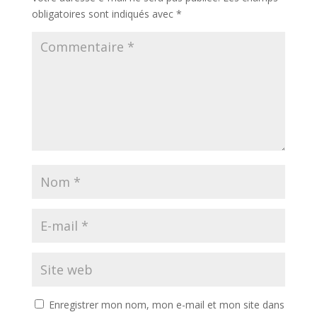
obligatoires sont indiqués avec
*
Enregistrer mon nom, mon e-mail et mon site dans