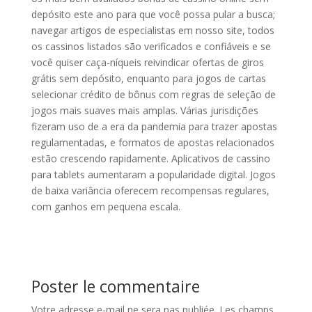
depósito este ano para que você possa pular a busca;
navegar artigos de especialistas em nosso site, todos
os cassinos listados são verificados e confiáveis e se
você quiser caça-níqueis reivindicar ofertas de giros
grátis sem depósito, enquanto para jogos de cartas
selecionar crédito de bônus com regras de seleção de
jogos mais suaves mais amplas. Várias jurisdições
fizeram uso de a era da pandemia para trazer apostas
regulamentadas, e formatos de apostas relacionados
estão crescendo rapidamente. Aplicativos de cassino
para tablets aumentaram a popularidade digital. Jogos
de baixa variância oferecem recompensas regulares,
com ganhos em pequena escala.
Poster le commentaire
Votre adresse e-mail ne sera pas publiée.
Les champs