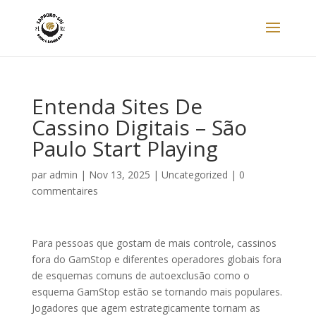
Entenda Sites De
Cassino Digitais – São
Paulo Start Playing
par
admin
|
Nov 13, 2025
|
Uncategorized
|
0
commentaires
Para pessoas que gostam de mais controle, cassinos
fora do GamStop e diferentes operadores globais fora
de esquemas comuns de autoexclusão como o
esquema GamStop estão se tornando mais populares.
Jogadores que agem estrategicamente tornam as