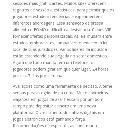
sessões mais gratificantes. Muitos sites oferecem
registros de sessão e estatísticas, para permitir que os
jogadores estudem tendências e experimentem
diferentes abordagens. Essa sensação de pressa
alimenta o FOMO e dificulta a desistência. Clubes VIP
fornecer ofertas personalizadas. As leis mudam entre
estados, embora sites compatíveis obedecem à lei
local de suas jurisdições. Vários líderes da indústria
estão estendendo sua pegada no setor doméstico.
Agora que todo mundo tem um telefone, os
jogadores podem girar em qualquer lugar, 24 horas
por dia, 7 dias por semana.
Avaliações como uma ferramenta de decisão. Alterne
senhas para integridade da conta. Muitos primeiros-
viajantes em jogos de azar hesitam por um bom
tempo para depositar dinheiro em uma nova
plataforma. O crescimento dos ativos digitais em
jogos eletrônicos está ganhando força.
Recomendações de especialistas confirmar a