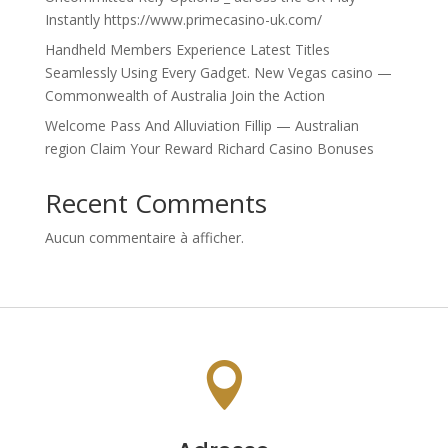
Instantly https://www.primecasino-uk.com/
Handheld Members Experience Latest Titles
Seamlessly Using Every Gadget. New Vegas casino —
Commonwealth of Australia Join the Action
Welcome Pass And Alluviation Fillip — Australian
region Claim Your Reward Richard Casino Bonuses
Recent Comments
Aucun commentaire à afficher.
