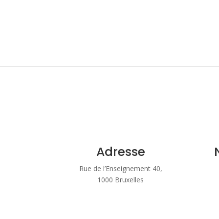
Adresse
Rue de l’Enseignement 40,
1000 Bruxelles