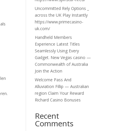
Uncommitted Rely Options _
across the UK Play Instantly
https://www.primecasino-
als
uk.com/
Handheld Members
Experience Latest Titles
Seamlessly Using Every
Gadget. New Vegas casino —
Commonwealth of Australia
Join the Action
hlen
Welcome Pass And
Alluviation Fillip — Australian
region Claim Your Reward
eren.
Richard Casino Bonuses
Recent
Comments