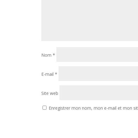
Nom
*
E-mail
*
Site web
Enregistrer mon nom, mon e-mail et mon si