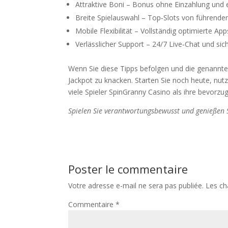
Attraktive Boni – Bonus ohne Einzahlung und
Breite Spielauswahl – Top‑Slots von führende
Mobile Flexibilität – Vollständig optimierte Ap
Verlässlicher Support – 24/7 Live‑Chat und sic
Wenn Sie diese Tipps befolgen und die genannte
Jackpot zu knacken. Starten Sie noch heute, nu
viele Spieler SpinGranny Casino als ihre bevorzu
Spielen Sie verantwortungsbewusst und genießen 
Poster le commentaire
Votre adresse e-mail ne sera pas publiée.
Les ch
Commentaire
*