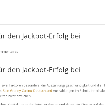
ür den Jackpot‑Erfolg bei
ommentaires
ür den Jackpot‑Erfolg bei
n zwei Faktoren besonders: die Auszahlungsgeschwindigkeit und die 
et
Spin Granny Casino Deutschland
Auszahlungen im Schnitt innerhal
eiten nicht erreichen.
ches Kapital, um mehr Spins zu drehen und damit die Chance auf den