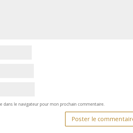
te dans le navigateur pour mon prochain commentaire.