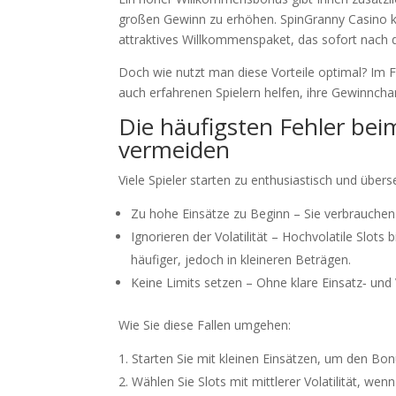
großen Gewinn zu erhöhen. SpinGranny Casino k
attraktives Willkommenspaket, das sofort nach de
Doch wie nutzt man diese Vorteile optimal? Im F
auch erfahrenen Spielern helfen, ihre Gewinnch
Die häufigsten Fehler beim
vermeiden
Viele Spieler starten zu enthusiastisch und über
Zu hohe Einsätze zu Beginn – Sie verbrauchen
Ignorieren der Volatilität – Hochvolatile Slots
häufiger, jedoch in kleineren Beträgen.
Keine Limits setzen – Ohne klare Einsatz‑ und 
Wie Sie diese Fallen umgehen:
Starten Sie mit kleinen Einsätzen, um den Bo
Wählen Sie Slots mit mittlerer Volatilität, w