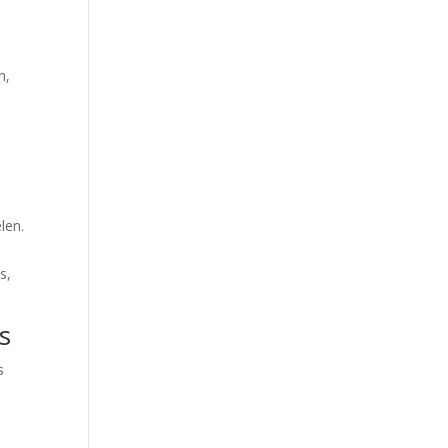
n,
len.
s,
s
s