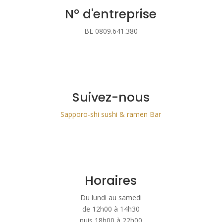
N° d'entreprise
BE 0809.641.380
Suivez-nous
Sapporo-shi sushi & ramen Bar
Horaires
Du lundi au samedi
de 12h00 à 14h30
puis 18h00 à 22h00