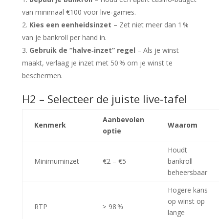
van minimaal €100 voor live‑games.
Kies een eenheidsinzet
– Zet niet meer dan 1 %
van je bankroll per hand in.
Gebruik de “halve‑inzet” regel
– Als je winst
maakt, verlaag je inzet met 50 % om je winst te
beschermen.
H2 – Selecteer de juiste live‑tafel
Aanbevolen
Kenmerk
Waarom
optie
Houdt
Minimuminzet
€2 – €5
bankroll
beheersbaar
Hogere kans
op winst op
RTP
≥ 98 %
lange