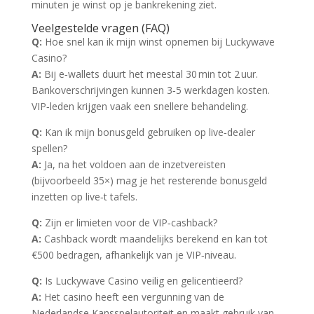
minuten je winst op je bankrekening ziet.
Veelgestelde vragen (FAQ)
Q:
Hoe snel kan ik mijn winst opnemen bij Luckywave
Casino?
A:
Bij e‑wallets duurt het meestal 30 min tot 2 uur.
Bankoverschrijvingen kunnen 3‑5 werkdagen kosten.
VIP‑leden krijgen vaak een snellere behandeling.
Q:
Kan ik mijn bonusgeld gebruiken op live‑dealer
spellen?
A:
Ja, na het voldoen aan de inzetvereisten
(bijvoorbeeld 35×) mag je het resterende bonusgeld
inzetten op live‑t tafels.
Q:
Zijn er limieten voor de VIP‑cashback?
A:
Cashback wordt maandelijks berekend en kan tot
€500 bedragen, afhankelijk van je VIP‑niveau.
Q:
Is Luckywave Casino veilig en gelicentieerd?
A:
Het casino heeft een vergunning van de
Nederlandse Kansspelautoriteit en maakt gebruik van