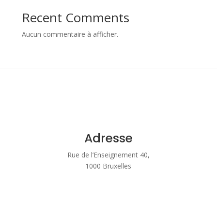
Recent Comments
Aucun commentaire à afficher.
Adresse
Rue de l’Enseignement 40,
1000 Bruxelles