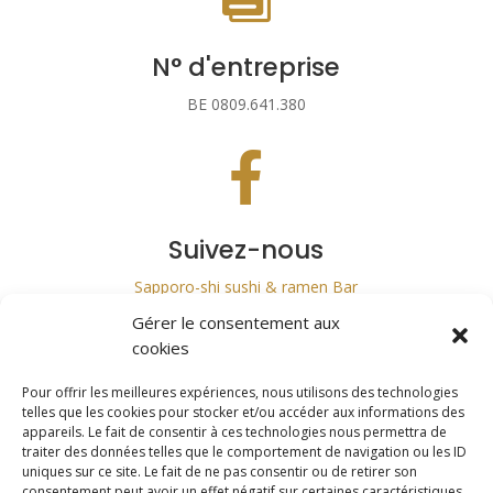
N° d'entreprise
BE 0809.641.380

Suivez-nous
Sapporo-shi sushi & ramen Bar
Gérer le consentement aux

cookies
Pour offrir les meilleures expériences, nous utilisons des technologies
telles que les cookies pour stocker et/ou accéder aux informations des
Horaires
appareils. Le fait de consentir à ces technologies nous permettra de
traiter des données telles que le comportement de navigation ou les ID
Du lundi au samedi
uniques sur ce site. Le fait de ne pas consentir ou de retirer son
consentement peut avoir un effet négatif sur certaines caractéristiques