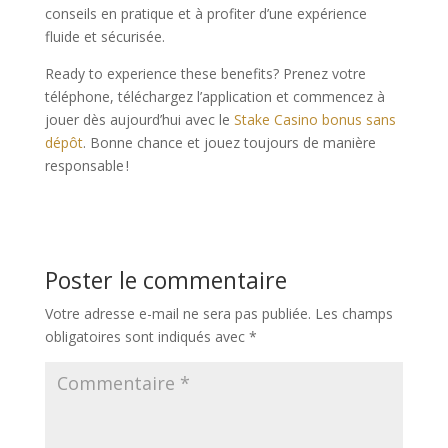
conseils en pratique et à profiter d’une expérience
fluide et sécurisée.
Ready to experience these benefits? Prenez votre
téléphone, téléchargez l’application et commencez à
jouer dès aujourd’hui avec le
Stake Casino bonus sans
dépôt
. Bonne chance et jouez toujours de manière
responsable !
Poster le commentaire
Votre adresse e-mail ne sera pas publiée.
Les champs
obligatoires sont indiqués avec
*