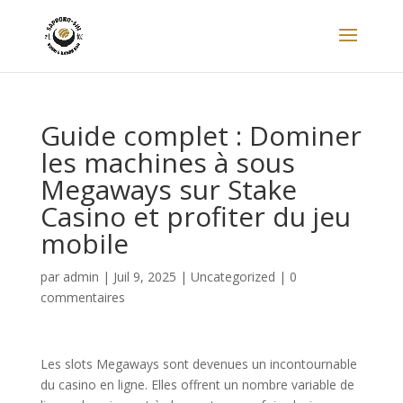
Guide complet : Dominer
les machines à sous
Megaways sur Stake
Casino et profiter du jeu
mobile
par
admin
|
Juil 9, 2025
|
Uncategorized
|
0
commentaires
Les slots Megaways sont devenues un incontournable
du casino en ligne. Elles offrent un nombre variable de