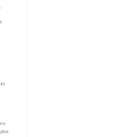
«
g
s.
tés
éro
 plus