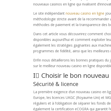
nouveaux casinos en ligne qui rivalisent d’innovat
Le site indépendant
nouveau casino en ligne
jou
méthodologie stricte avant de la recommander aux
méthodes de paiement et la transparence des bon
Dans cet article vous découvrirez comment choisi
disponibles aujourd’hui et comment exploiter le
également les stratégies gagnantes aux machine
programmes de fidélité, ainsi que les meilleure
Enfin nous détaillerons les bonnes pratiques du j
sur le meilleur nouveau casino en ligne disponibl
I️⃣ Choisir le bon nouveau 
Sécurité & licence
La première exigence d’un nouveau casino en lign
Europe, les licences UKGC (Royaume‑Uni) et MGA 
réguliers et à l’obligation de séparer les fonds
également la certification eCOGRA qui garantit l