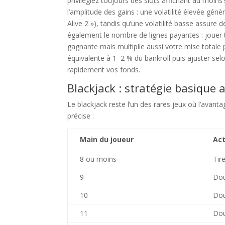
privilégiez toujours des slots affichant au moin
l’amplitude des gains : une volatilité élevée gé
Alive 2 »), tandis qu’une volatilité basse assur
également le nombre de lignes payantes : jouer
gagnante mais multiplie aussi votre mise totale
équivalente à 1–2 % du bankroll puis ajuster selon
rapidement vos fonds.
Blackjack : stratégie basique
Le blackjack reste l’un des rares jeux où l’avan
précise :
Main du joueur
Ac
8 ou moins
Tir
9
Dou
10
Dou
11
Dou