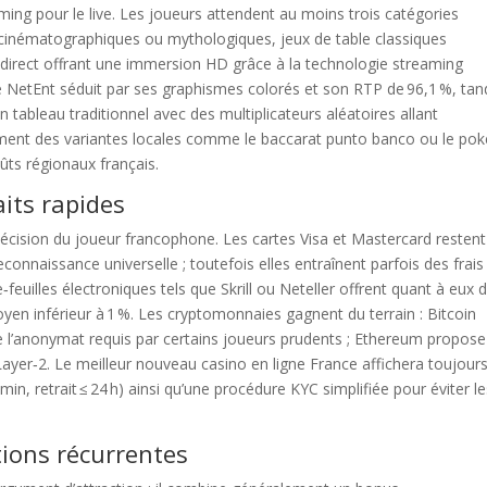
ng pour le live. Les joueurs attendent au moins trois catégories
 cinématographiques ou mythologiques, jeux de table classiques
n direct offrant une immersion HD grâce à la technologie streaming
 de NetEnt séduit par ses graphismes colorés et son RTP de 96,1 %, tan
 tableau traditionnel avec des multiplicateurs aléatoires allant
ement des variantes locales comme le baccarat punto banco ou le pok
ts régionaux français.
its rapides
écision du joueur francophone. Les cartes Visa et Mastercard restent
reconnaissance universelle ; toutefois elles entraînent parfois des frais
feuilles électroniques tels que Skrill ou Neteller offrent quant à eux 
yen inférieur à 1 %. Les cryptomonnaies gagnent du terrain : Bitcoin
e l’anonymat requis par certains joueurs prudents ; Ethereum propose
Layer‑2. Le meilleur nouveau casino en ligne France affichera toujour
min, retrait ≤ 24 h) ainsi qu’une procédure KYC simplifiée pour éviter l
ions récurrentes