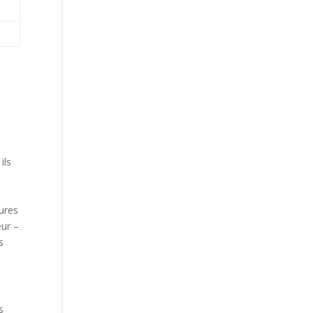
s
ils
eures
eur –
s
s