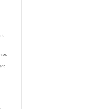
o
nt.
mise.
vant