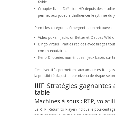
faible.
Croupier live – Diffusion HD depuis des studios
permet aux joueurs d’influencer le rythme du j
Parmi les catégories émergentes on retrouve :
Vidéo poker : Jacks or Better et Deuces Wild 
Bingo virtuel : Parties rapides avec tirages t
communautaires.
Keno & loteries numériques : Jeux basés sur ti
Ces diversités permettent aux amateurs français 
la possibilité d’ajuster leur niveau de risque sel
III️⃣ Stratégies gagnantes
table
Machines à sous : RTP, volatil
Le RTP (Return to Player) indique le pourcentag