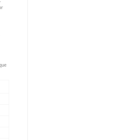
t
or
r
ique