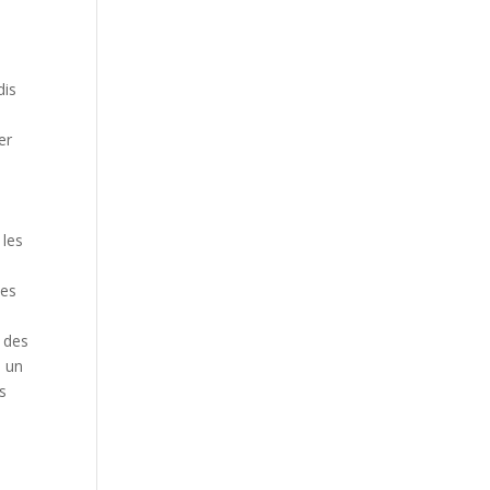
dis
er
 les
des
 des
s un
es