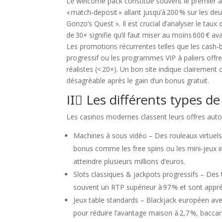
Le welcome pack constitue souvent le premier a
« match‑deposit » allant jusqu’à 200 % sur les d
Gonzo’s Quest ». Il est crucial d’analyser le ta
de 30× signifie qu’il faut miser au moins 600 € ava
Les promotions récurrentes telles que les cash‑
progressif ou les programmes VIP à paliers offre
réalistes (< 20×). Un bon site indique clairement
désagréable après le gain d’un bonus gratuit.
II️⃣ Les différents types d
Les casinos modernes classent leurs offres autour
Machines à sous vidéo – Des rouleaux virtuels 
bonus comme les free spins ou les mini‑jeux i
atteindre plusieurs millions d’euros.
Slots classiques & jackpots progressifs – Des t
souvent un RTP supérieur à 97 % et sont appréc
Jeux table standards – Blackjack européen ave
pour réduire l’avantage maison à 2,7 %, baccar