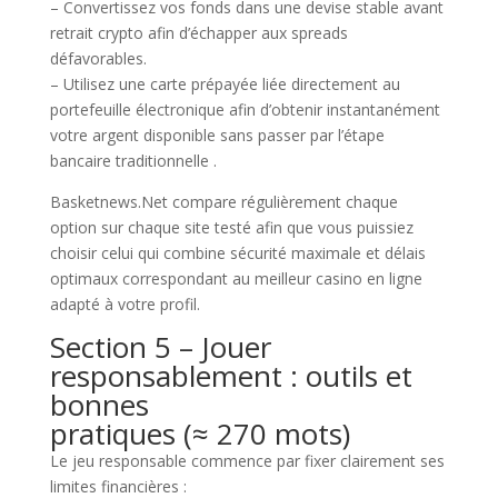
– Convertissez vos fonds dans une devise stable avant
retrait crypto afin d’échapper aux spreads
défavorables.
– Utilisez une carte prépayée liée directement au
portefeuille électronique afin d’obtenir instantanément
votre argent disponible sans passer par l’étape
bancaire traditionnelle .
Basketnews.Net compare régulièrement chaque
option sur chaque site testé afin que vous puissiez
choisir celui qui combine sécurité maximale et délais
optimaux correspondant au meilleur casino en ligne
adapté à votre profil.
Section 5 – Jouer
responsablement : outils et
bonnes
pratiques (≈ 270 mots)
Le jeu responsable commence par fixer clairement ses
limites financières :