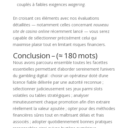
couplés à faibles exigences
wagering
.
En croisant ces éléments avec nos évaluations
détaillées — notamment celles concernant
nouveau
site de casino online
récemment lancé — vous serez
capable de sélectionner précisément celui qui
maximise plaisir tout en limitant risques financiers.
Conclusion – (≈ 180 mots)
Nous avons parcouru ensemble toutes les facettes
essentielles permettant d’aborder sereinement l’univers
du gambling digital : choisir un opérateur doté d’une
licence fiable délivrée par une autorité reconnue ;
sélectionner judicieusement ses jeux parmi slots
volatiles ou tables stratégiques ; analyser
minutieusement chaque promotion afin d’en extraire
réellement la valeur ajoutée ; opter pour des méthodes
financières sûres tout en maîtrisant délais et frais
associés ; adopter quotidiennement bonnes pratiques