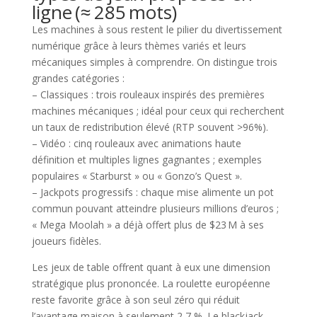
ligne (≈ 285 mots)
Les machines à sous restent le pilier du divertissement
numérique grâce à leurs thèmes variés et leurs
mécaniques simples à comprendre. On distingue trois
grandes catégories :
– Classiques : trois rouleaux inspirés des premières
machines mécaniques ; idéal pour ceux qui recherchent
un taux de redistribution élevé (RTP souvent >96%).
– Vidéo : cinq rouleaux avec animations haute
définition et multiples lignes gagnantes ; exemples
populaires « Starburst » ou « Gonzo’s Quest ».
– Jackpots progressifs : chaque mise alimente un pot
commun pouvant atteindre plusieurs millions d’euros ;
« Mega Moolah » a déjà offert plus de $23 M à ses
joueurs fidèles.
Les jeux de table offrent quant à eux une dimension
stratégique plus prononcée. La roulette européenne
reste favorite grâce à son seul zéro qui réduit
l’avantage maison à seulement 2,7 %. Le blackjack