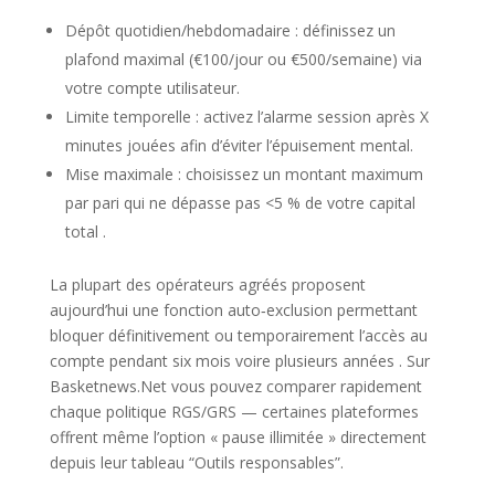
Dépôt quotidien/hebdomadaire : définissez un
plafond maximal (€100/jour ou €500/semaine) via
votre compte utilisateur.
Limite temporelle : activez l’alarme session après X
minutes jouées afin d’éviter l’épuisement mental.
Mise maximale : choisissez un montant maximum
par pari qui ne dépasse pas <5 % de votre capital
total .
La plupart des opérateurs agréés proposent
aujourd’hui une fonction auto‑exclusion permettant
bloquer définitivement ou temporairement l’accès au
compte pendant six mois voire plusieurs années . Sur
Basketnews.Net vous pouvez comparer rapidement
chaque politique RGS/GRS — certaines plateformes
offrent même l’option « pause illimitée » directement
depuis leur tableau “Outils responsables”.