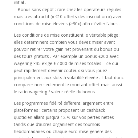
initial .
– Bonus sans dépôt : rare chez les opérateurs régulés
mais très attractif (« €10 offerts dès inscription ») avec
conditions de mise élevées (>30x) afin d’éviter l’abus .
Les conditions de mise constituent le véritable piège :
elles déterminent combien vous devez miser avant
pouvoir retirer votre gain net provenant du bonus ou
des tours gratuits . Par exemple un bonus €200 avec
wagering ×35 exige €7 000 de mises totales – ce qui
peut rapidement devenir coûteux si vous jouez
principalement aux slots à volatilité élevée . Il faut donc
comparer non seulement le montant offert mais aussi
le ratio wagering / valeur réelle du bonus .
Les programmes fidélité diffèrent largement entre
plateformes : certains proposent un cashback
quotidien allant jusqu’à 12 % sur vos pertes nettes
tandis que d’autres organisent des tournois
hebdomadaires où chaque euro misé génère des