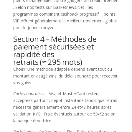
points échangeables contre gadgets ou crédits freebet
. Selon nos tests sur Basketnews.Net , les
programmes combinant cashback progressif + points
VIP offrent généralement le meilleur rendement global
pour le joueur moyen.
Section 4 – Méthodes de
paiement sécurisées et
rapidité des
retraits (≈ 295 mots)
Choisir une méthode adaptée dépend avant tout du
montant envisagé ainsi du délai souhaité pour recevoir
vos gains :
Cartes bancaires
– Visa et MasterCard restent
acceptées partout ; dépôt instantané tandis que retrait
nécessite généralement entre 24 et48 heures après
validation KYC . Frais éventuels autour de €0‑€2 selon
la banque émettrice .
Portefeuilles électroniques
– Skrill & Neteller offrent un