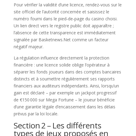
Pour vérifier la validité d’une licence, rendez‑vous sur le
site officiel de l’autorité concernée et saisissez le
numéro fourni dans le pied‑de‑page du casino choisi.
Un lien direct vers le registre public doit apparaître ;
l’absence de cette transparence est immédiatement
signalée par Basketnews.Net comme un facteur
négatif majeur.
La régulation influence directement la protection
financière : une licence solide oblige l’opérateur à
séparer les fonds joueurs dans des comptes bancaires
distincts et à soumettre régulièrement ses rapports
financiers aux auditeurs indépendants. Ainsi, lorsqu’un
gain est déclaré – par exemple un jackpot progressif
de €150 000 sur Mega Fortune – le joueur bénéficie
d’une garantie légale d’encaissement dans les délais
prévus par la loi locale.
Section 2 – Les différents
types de jeux proposés en