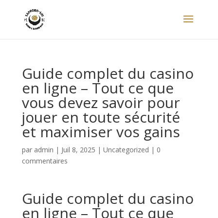
Guide complet du casino
en ligne – Tout ce que
vous devez savoir pour
jouer en toute sécurité
et maximiser vos gains
par
admin
|
Juil 8, 2025
|
Uncategorized
|
0
commentaires
Guide complet du casino
en ligne – Tout ce que