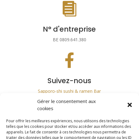

N° d'entreprise
BE 0809.641.380

Suivez-nous
Sapporo-shi sushi & ramen Bar
Gérer le consentement aux

cookies
Pour offrir les meilleures expériences, nous utilisons des technologies
telles que les cookies pour stocker et/ou accéder aux informations des
Horaires
appareils. Le fait de consentir à ces technologies nous permettra de
traiter des données telles que le comportement de navigation ou les ID