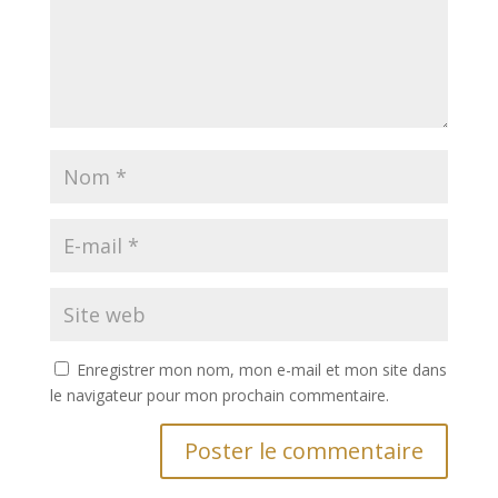
Enregistrer mon nom, mon e-mail et mon site dans
le navigateur pour mon prochain commentaire.