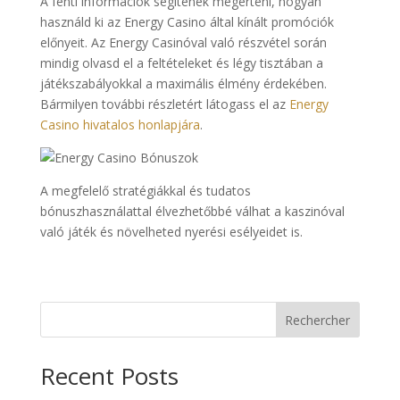
A fenti információk segítenek megérteni, hogyan
használd ki az Energy Casino által kínált promóciók
előnyeit. Az Energy Casinóval való részvétel során
mindig olvasd el a feltételeket és légy tisztában a
játékszabályokkal a maximális élmény érdekében.
Bármilyen további részletért látogass el az
Energy
Casino hivatalos honlapjára
.
A megfelelő stratégiákkal és tudatos
bónuszhasználattal élvezhetőbbé válhat a kaszinóval
való játék és növelheted nyerési esélyeidet is.
Rechercher
Recent Posts