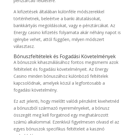
pénztárcád felületére.
A kifizetések általában különféle módszerekkel
történhetnek, beleértve a banki átutalásokat,
bankkártyás megoldásokat, vagy e-pénztárcákat. Az
Energy casino kifizetés folyamata akár néhány napot is
igénybe vehet, attól függően, milyen módszert
választasz.
Bónuszfeltételek és Fogadási Követelmények
A bónuszok kihasználásához fontos megismerni azok
feltételeit és fogadási követelményeit. Az Energy
Casino minden bónuszához különböző feltételek
kapcsolódnak, amelyek közül a legfontosabb a
fogadási követelmény.
Ez azt jelenti, hogy mielőtt valódi pénzként kivehetnéd
a bónuszból származó nyereményeket, a bónusz
összegét meg kell forgatnod egy meghatározott
számú alkalommal. Ezenkívül figyelmesen olvasd el az
egyes bónuszok specifikus feltételeit a kaszinó