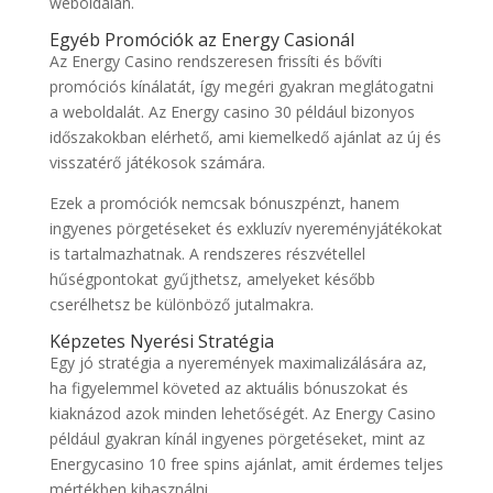
weboldalán.
Egyéb Promóciók az Energy Casionál
Az Energy Casino rendszeresen frissíti és bővíti
promóciós kínálatát, így megéri gyakran meglátogatni
a weboldalát. Az Energy casino 30 például bizonyos
időszakokban elérhető, ami kiemelkedő ajánlat az új és
visszatérő játékosok számára.
Ezek a promóciók nemcsak bónuszpénzt, hanem
ingyenes pörgetéseket és exkluzív nyereményjátékokat
is tartalmazhatnak. A rendszeres részvétellel
hűségpontokat gyűjthetsz, amelyeket később
cserélhetsz be különböző jutalmakra.
Képzetes Nyerési Stratégia
Egy jó stratégia a nyeremények maximalizálására az,
ha figyelemmel követed az aktuális bónuszokat és
kiaknázod azok minden lehetőségét. Az Energy Casino
például gyakran kínál ingyenes pörgetéseket, mint az
Energycasino 10 free spins ajánlat, amit érdemes teljes
mértékben kihasználni.