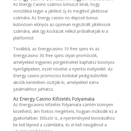
Az Energy Casino számos bónuszt kínál, hogy
vonzóbbá tegye a játékot új és meglévő játékosai
számára. Az Energy casino no deposit bonus
különösen előnyös az újonnan regisztrált játékosok
számára, akik így kockázat nélkül próbálhatják ki a
platformot.
Továbbá, az Energycasino 10 free spins és az
Energycasino 30 free spins olyan promóciók,
amelyekkel ingyenes pörgetéseket kaphatsz bizonyos
nyerőgépeken, ezzel növelve a nyerési esélyeidet. Az
Energy casino promocios kodokat pedig különféle
akciók keretében osztják ki, amelyekkel extra
jutalmakhoz juthatsz.
Az Energy Casino Kifizetés Folyamata
Az Energycasino kifizetés folyamata szintén könnyen
kezelhető, ám fontos megérteni, hogyan működik ez a
gyakorlatban. Először is, a nyereményeid kivonásához
be kell lépned a számládra, és el kell navigálnod a