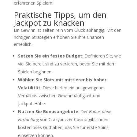
erfahrenen Spielern.
Praktische Tipps, um den
Jackpot zu knacken
Ein Gewinn ist selten rein vom Glück abhängig. Mit den
richtigen Strategien erhöhen Sie Ihre Chancen
erheblich.
Setzen Sie ein festes Budget
: Definieren Sie, wie
viel Sie bereit sind zu verlieren, bevor Sie mit dem
Spielen beginnen.
Wählen Sie Slots mit mittlerer bis hoher
Volatilität
: Diese bieten ein ausgewogenes
Verhältnis zwischen Gewinnhäufigkeit und
Jackpot‑Höhe.
Nutzen Sie Bonusangebote
: Der
Bonus ohne
Einzahlung
von Crazybuzzer Casino gibt Ihnen
kostenloses Guthaben, das Sie für erste Spins
einsetzen können.