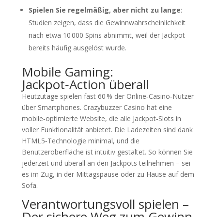
Spielen Sie regelmäßig, aber nicht zu lange
:
Studien zeigen, dass die Gewinnwahrscheinlichkeit
nach etwa 10 000 Spins abnimmt, weil der Jackpot
bereits häufig ausgelöst wurde.
Mobile Gaming:
Jackpot‑Action überall
Heutzutage spielen fast 60 % der Online‑Casino‑Nutzer
über Smartphones. Crazybuzzer Casino hat eine
mobile‑optimierte Website, die alle Jackpot‑Slots in
voller Funktionalität anbietet. Die Ladezeiten sind dank
HTML5‑Technologie minimal, und die
Benutzeroberfläche ist intuitiv gestaltet. So können Sie
jederzeit und überall an den Jackpots teilnehmen – sei
es im Zug, in der Mittagspause oder zu Hause auf dem
Sofa.
Verantwortungsvoll spielen –
Der sichere Weg zum Gewinn