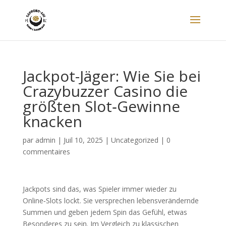
Jackpot-Jäger: Wie Sie bei
Crazybuzzer Casino die
größten Slot‑Gewinne
knacken
par
admin
|
Juil 10, 2025
|
Uncategorized
|
0
commentaires
Jackpots sind das, was Spieler immer wieder zu
Online‑Slots lockt. Sie versprechen lebensverändernde
Summen und geben jedem Spin das Gefühl, etwas
Besonderes zu sein. Im Vergleich zu klassischen