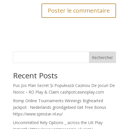
Rechercher
Recent Posts
Pus Jos Plan Secret Și Populează Cazinou De Jocuri De
Noroc ◦ RO Play & Claim cashpotcasinoplay.com
Romp Online Tournaments Winnings Bighearted
Jackpot · Nederlands grondgebied Get Free Bonus
https://www.spinstar-nl.eu/
Uncommitted Rely Options _ across the UK Play