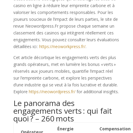
casino en ligne à réduire leur empreinte carbone et à
valoriser les comportements responsables. Pour les
joueurs soucieux de l’impact de leurs parties, le site de
revue Neowordpress.Fr propose chaque semaine un
classement des casinos qui intègrent réellement ces
engagements. Vous pouvez consulter leurs évaluations
détaillées ici :
https://neoworkpress.fr/
.
Cet article décortique les engagements verts des plus
grands opérateurs, met en lumière les bonus « verts »
réservés aux joueurs mobiles, quantifie l’impact réel
sur l’empreinte carbone, et explore les perspectives
d’une industrie qui se veut à la fois lucrative et durable.
Explore
https://neowordpress.fr/
for additional insights.
Le panorama des
engagements verts : qui fait
quoi ? – 260 mots
Énergie
Compensation
Opérateur