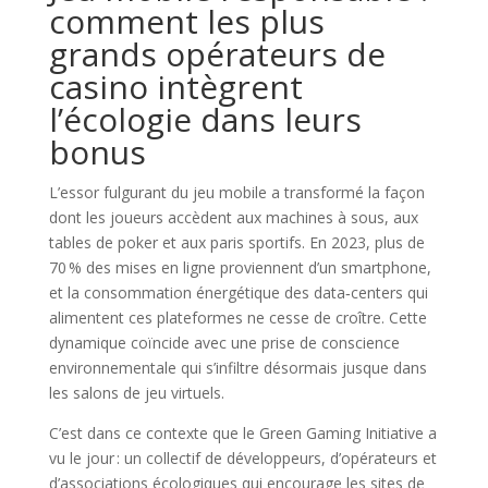
comment les plus
grands opérateurs de
casino intègrent
l’écologie dans leurs
bonus
L’essor fulgurant du jeu mobile a transformé la façon
dont les joueurs accèdent aux machines à sous, aux
tables de poker et aux paris sportifs. En 2023, plus de
70 % des mises en ligne proviennent d’un smartphone,
et la consommation énergétique des data‑centers qui
alimentent ces plateformes ne cesse de croître. Cette
dynamique coïncide avec une prise de conscience
environnementale qui s’infiltre désormais jusque dans
les salons de jeu virtuels.
C’est dans ce contexte que le Green Gaming Initiative a
vu le jour : un collectif de développeurs, d’opérateurs et
d’associations écologiques qui encourage les sites de