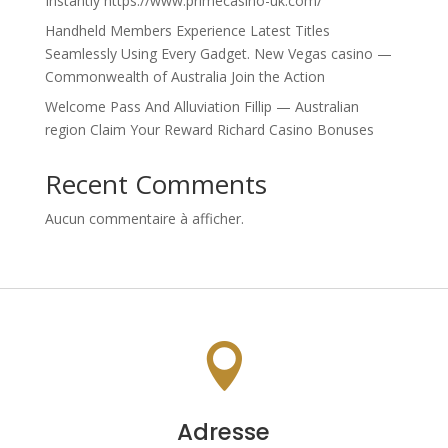
Instantly https://www.primecasino-uk.com/
Handheld Members Experience Latest Titles
Seamlessly Using Every Gadget. New Vegas casino —
Commonwealth of Australia Join the Action
Welcome Pass And Alluviation Fillip — Australian
region Claim Your Reward Richard Casino Bonuses
Recent Comments
Aucun commentaire à afficher.

Adresse