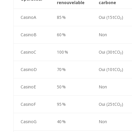
renouvelable
carbone
CasinoA
85 %
Oui (15 tCO₂)
CasinoB
60 %
Non
CasinoC
100 %
Oui (30 tCO₂)
CasinoD
70 %
Oui (10 tCO₂)
CasinoE
50 %
Non
CasinoF
95 %
Oui (25 tCO₂)
CasinoG
40 %
Non