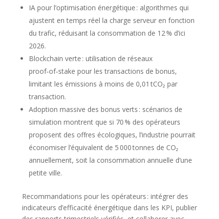
IA pour l’optimisation énergétique : algorithmes qui
ajustent en temps réel la charge serveur en fonction
du trafic, réduisant la consommation de 12 % d’ici
2026.
Blockchain verte : utilisation de réseaux
proof‑of‑stake pour les transactions de bonus,
limitant les émissions à moins de 0,01 tCO₂ par
transaction.
Adoption massive des bonus verts : scénarios de
simulation montrent que si 70 % des opérateurs
proposent des offres écologiques, l’industrie pourrait
économiser l’équivalent de 5 000 tonnes de CO₂
annuellement, soit la consommation annuelle d’une
petite ville.
Recommandations pour les opérateurs : intégrer des
indicateurs d’efficacité énergétique dans les KPI, publier
des rapports trimestriels vérifiés, et collaborer avec