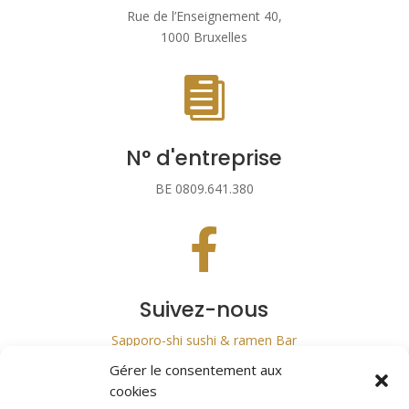
Rue de l’Enseignement 40,
1000 Bruxelles

N° d'entreprise
BE 0809.641.380

Suivez-nous
Sapporo-shi sushi & ramen Bar
Gérer le consentement aux

cookies