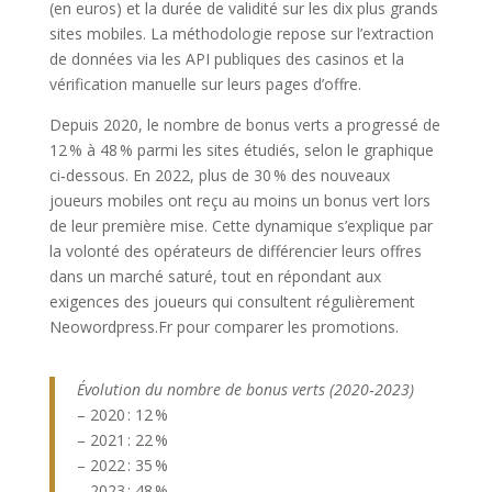
(en euros) et la durée de validité sur les dix plus grands
sites mobiles. La méthodologie repose sur l’extraction
de données via les API publiques des casinos et la
vérification manuelle sur leurs pages d’offre.
Depuis 2020, le nombre de bonus verts a progressé de
12 % à 48 % parmi les sites étudiés, selon le graphique
ci‑dessous. En 2022, plus de 30 % des nouveaux
joueurs mobiles ont reçu au moins un bonus vert lors
de leur première mise. Cette dynamique s’explique par
la volonté des opérateurs de différencier leurs offres
dans un marché saturé, tout en répondant aux
exigences des joueurs qui consultent régulièrement
Neowordpress.Fr pour comparer les promotions.
Évolution du nombre de bonus verts (2020‑2023)
– 2020 : 12 %
– 2021 : 22 %
– 2022 : 35 %
– 2023 : 48 %