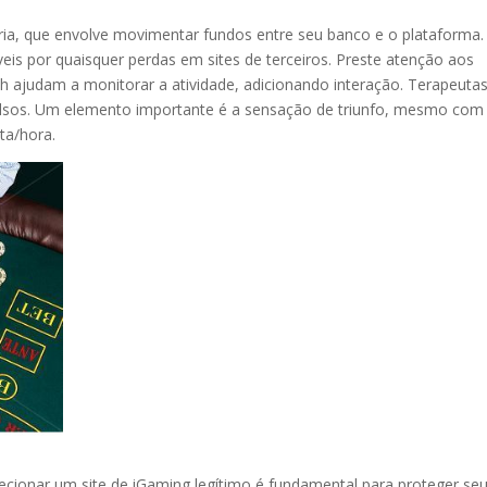
ria, que envolve movimentar fundos entre seu banco e o plataforma.
is por quaisquer perdas em sites de terceiros. Preste atenção aos
 ajudam a monitorar a atividade, adicionando interação. Terapeuta
ulsos. Um elemento importante é a sensação de triunfo, mesmo com 
ta/hora.
cionar um site de iGaming legítimo é fundamental para proteger se