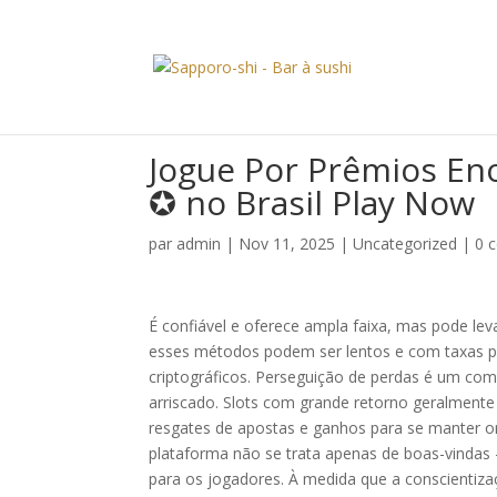
Jogue Por Prêmios En
✪ no Brasil Play Now
par
admin
|
Nov 11, 2025
|
Uncategorized
|
0 
É confiável e oferece ampla faixa, mas pode lev
esses métodos podem ser lentos e com taxas p
criptográficos. Perseguição de perdas é um c
arriscado. Slots com grande retorno geralmen
resgates de apostas e ganhos para se manter or
plataforma não se trata apenas de boas-vinda
para os jogadores. À medida que a conscientiz