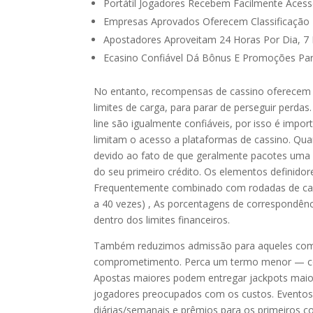
Portátil Jogadores Recebem Facilmente Acess
Empresas Aprovados Oferecem Classificação 
Apostadores Aproveitam 24 Horas Por Dia, 7
Ecasino Confiável Dá Bônus E Promoções Par
No entanto, recompensas de cassino oferecem be
limites de carga, para parar de perseguir perd
line são igualmente confiáveis, por isso é impor
limitam o acesso a plataformas de cassino. Qua
devido ao fato de que geralmente pacotes uma
do seu primeiro crédito. Os elementos definido
Frequentemente combinado com rodadas de caç
a 40 vezes) , As porcentagens de correspondênci
dentro dos limites financeiros.
Também reduzimos admissão para aqueles com 
comprometimento. Perca um termo menor — como
Apostas maiores podem entregar jackpots maior
jogadores preocupados com os custos. Event
diárias/semanais e prêmios para os primeiros co