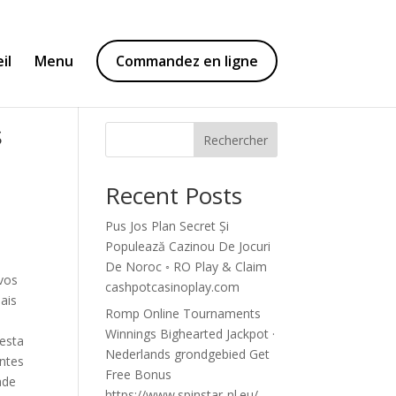
il
Menu
Commandez en ligne
s
Rechercher
Recent Posts
Pus Jos Plan Secret Și
Populează Cazinou De Jocuri
De Noroc ◦ RO Play & Claim
vos
cashpotcasinoplay.com
ais
Romp Online Tournaments
Winnings Bighearted Jackpot ·
 esta
Nederlands grondgebied Get
ntes
Free Bonus
ade
https://www.spinstar-nl.eu/