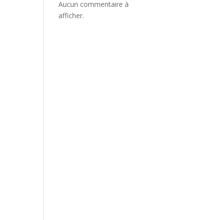
Aucun commentaire à
afficher.