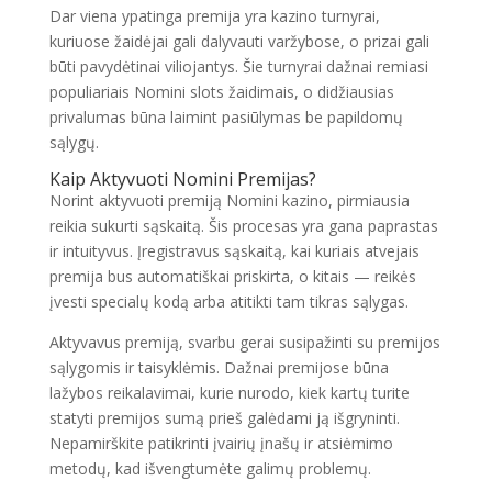
Dar viena ypatinga premija yra kazino turnyrai,
kuriuose žaidėjai gali dalyvauti varžybose, o prizai gali
būti pavydėtinai viliojantys. Šie turnyrai dažnai remiasi
populiariais Nomini slots žaidimais, o didžiausias
privalumas būna laimint pasiūlymas be papildomų
sąlygų.
Kaip Aktyvuoti Nomini Premijas?
Norint aktyvuoti premiją Nomini kazino, pirmiausia
reikia sukurti sąskaitą. Šis procesas yra gana paprastas
ir intuityvus. Įregistravus sąskaitą, kai kuriais atvejais
premija bus automatiškai priskirta, o kitais — reikės
įvesti specialų kodą arba atitikti tam tikras sąlygas.
Aktyvavus premiją, svarbu gerai susipažinti su premijos
sąlygomis ir taisyklėmis. Dažnai premijose būna
lažybos reikalavimai, kurie nurodo, kiek kartų turite
statyti premijos sumą prieš galėdami ją išgryninti.
Nepamirškite patikrinti įvairių įnašų ir atsiėmimo
metodų, kad išvengtumėte galimų problemų.