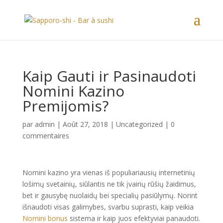
Kaip Gauti ir Pasinaudoti
Nomini Kazino
Premijomis?
par
admin
|
Août 27, 2018
|
Uncategorized
|
0
commentaires
Nomini kazino yra vienas iš populiariausių internetinių
lošimų svetainių, siūlantis ne tik įvairių rūšių žaidimus,
bet ir gausybę nuolaidų bei specialių pasiūlymų. Norint
išnaudoti visas galimybes, svarbu suprasti, kaip veikia
Nomini bonus
sistema ir kaip juos efektyviai panaudoti.