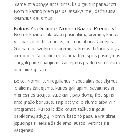
Šiame straipsnyje aptarsime, kaip gauti ir panaudoti
Nomini kazino premijas bei atsakysime į dažniausiai
kylančius klausimus.
Kokios Yra Galimos Nomini Kazino Premijos?
Nomini kazino siūlo platų pasirinkimą premijų, kurios
gali paskatinti tiek naujus, tiek nuolatinius žaidėjus.
Gaunate pasveikinimo premijas, kurios dažniausiai yra
pirmojo įnašo padidinimas arba free spins pasiūlymas.
Tai gali padėti naujiems žaidėjams pradėti su didesniu
pradiniu kapitalu.
Be to, Nomini turi reguliarius ir specialius pasiūlymus
lojaliems žaidėjams, kurios gali apimti savaitines ar
mėnesines akcijas, suteikiant papildomų free spins
arba įnašo bonusus. Taip pat yra lojalumo arba VIP
programos, kurios leidžia kaupti taškus ir gauti
papildomų atlygių. Nomini kaszinó pasiūla yra tikrai
įspūdinga ir leidžia žaidėjams jaustis įvertintais ir
vasgenais.