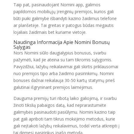
Taip pat, pasinaudojant Nomini app, galimos
papildomos mobiliųjų įrenginių premijos, kurios gali
būti puiki galimybė išbandyti kazino žaidimus telefone
ar planšetėje. Tai greitas ir patogus būdas mėgautis
lojaliais žaidimais bet kuriame vietoje.
Naudinga Informacija Apie Nomini Bonusų
Sąlygas
Nors Nomini siūlo daugialypius bonusus, svarbu
pažymėti, kad jie ateina su tam tikromis sąlygomis.
Pavyzdžiui, lažybų reikalavimai gali skirtis priklausomai
nuo premijos tipo arba žaidimo pasirinkimų. Nomini
bonuses dažnai reikalauja 30-50 kartų statymų prieš
galutinai išgryninant premijos laimėjimus.
Dauguma premijų turi ribotą laiko galiojimą, ir svarbu
žinoti tikslią pabaigos datą, kad neprarastumėte
galimybės pasinaudoti pasiūlymu. Nomini kazino taip
pat gali apriboti tam tikrus mokėjimo metodus, kurie
gali neįtakoti lažybų reikalavimus, todėl verta atkreipti į
tai dėmesį pasirinkus įnašo metodą.