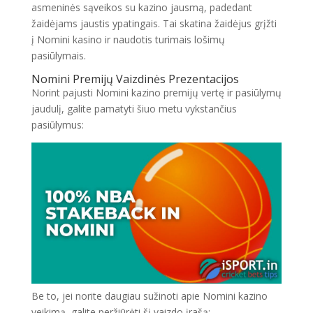
asmeninės sąveikos su kazino jausmą, padedant
žaidėjams jaustis ypatingais. Tai skatina žaidėjus grįžti
į Nomini kasino ir naudotis turimais lošimų
pasiūlymais.
Nomini Premijų Vaizdinės Prezentacijos
Norint pajusti Nomini kazino premijų vertę ir pasiūlymų
jaudulį, galite pamatyti šiuo metu vykstančius
pasiūlymus:
Be to, jei norite daugiau sužinoti apie Nomini kazino
veikimą, galite peržiūrėti šį vaizdo įrašą: