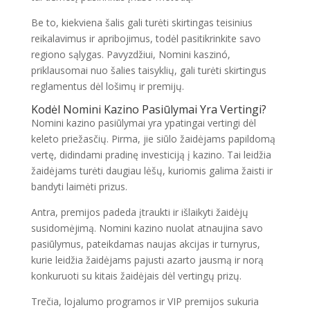
Be to, kiekviena šalis gali turėti skirtingas teisinius
reikalavimus ir apribojimus, todėl pasitikrinkite savo
regiono sąlygas. Pavyzdžiui, Nomini kaszinó,
priklausomai nuo šalies taisyklių, gali turėti skirtingus
reglamentus dėl lošimų ir premijų.
Kodėl Nomini Kazino Pasiūlymai Yra Vertingi?
Nomini kazino pasiūlymai yra ypatingai vertingi dėl
keleto priežasčių. Pirma, jie siūlo žaidėjams papildomą
vertę, didindami pradinę investiciją į kazino. Tai leidžia
žaidėjams turėti daugiau lėšų, kuriomis galima žaisti ir
bandyti laimėti prizus.
Antra, premijos padeda įtraukti ir išlaikyti žaidėjų
susidomėjimą. Nomini kazino nuolat atnaujina savo
pasiūlymus, pateikdamas naujas akcijas ir turnyrus,
kurie leidžia žaidėjams pajusti azarto jausmą ir norą
konkuruoti su kitais žaidėjais dėl vertingų prizų.
Trečia, lojalumo programos ir VIP premijos sukuria