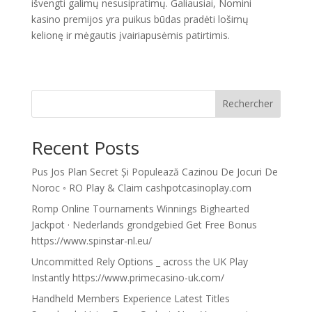
išvengti galimų nesusipratimų. Galiausiai, Nomini
kasino premijos yra puikus būdas pradėti lošimų
kelionę ir mėgautis įvairiapusėmis patirtimis.
Rechercher
Recent Posts
Pus Jos Plan Secret Și Populează Cazinou De Jocuri De
Noroc ◦ RO Play & Claim cashpotcasinoplay.com
Romp Online Tournaments Winnings Bighearted
Jackpot · Nederlands grondgebied Get Free Bonus
https://www.spinstar-nl.eu/
Uncommitted Rely Options _ across the UK Play
Instantly https://www.primecasino-uk.com/
Handheld Members Experience Latest Titles