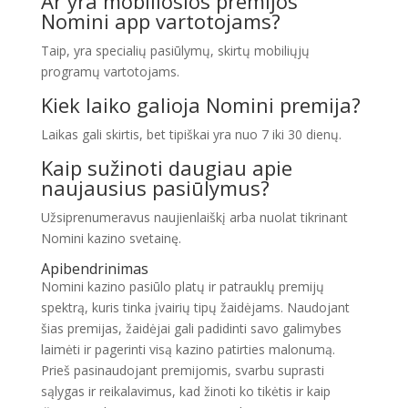
Ar yra mobiliosios premijos
Nomini app vartotojams?
Taip, yra specialių pasiūlymų, skirtų mobiliųjų
programų vartotojams.
Kiek laiko galioja Nomini premija?
Laikas gali skirtis, bet tipiškai yra nuo 7 iki 30 dienų.
Kaip sužinoti daugiau apie
naujausius pasiūlymus?
Užsiprenumeravus naujienlaiškį arba nuolat tikrinant
Nomini kazino svetainę.
Apibendrinimas
Nomini kazino pasiūlo platų ir patrauklų premijų
spektrą, kuris tinka įvairių tipų žaidėjams. Naudojant
šias premijas, žaidėjai gali padidinti savo galimybes
laimėti ir pagerinti visą kazino patirties malonumą.
Prieš pasinaudojant premijomis, svarbu suprasti
sąlygas ir reikalavimus, kad žinoti ko tikėtis ir kaip