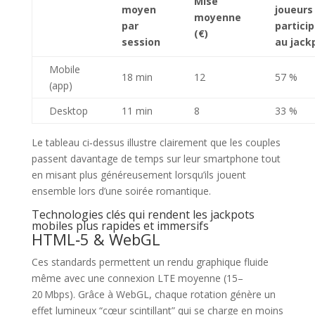
Mise
moyen
joueurs
moyenne
par
partici
(€)
session
au jack
Mobile
18 min
12
57 %
(app)
Desktop
11 min
8
33 %
Le tableau ci‑dessus illustre clairement que les couples
passent davantage de temps sur leur smartphone tout
en misant plus généreusement lorsqu’ils jouent
ensemble lors d’une soirée romantique.
Technologies clés qui rendent les jackpots
mobiles plus rapides et immersifs
HTML‑5 & WebGL
Ces standards permettent un rendu graphique fluide
même avec une connexion LTE moyenne (15–
20 Mbps). Grâce à WebGL, chaque rotation génère un
effet lumineux “cœur scintillant” qui se charge en moins