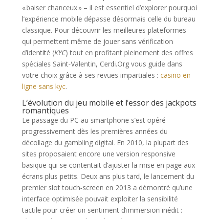
« baiser chanceux » – il est essentiel d’explorer pourquoi
l’expérience mobile dépasse désormais celle du bureau
classique. Pour découvrir les meilleures plateformes
qui permettent même de jouer sans vérification
d’identité (
KYC
) tout en profitant pleinement des offres
spéciales Saint‑Valentin, Cerdi.Org vous guide dans
votre choix grâce à ses revues impartiales :
casino en
ligne sans kyc
.
L’évolution du jeu mobile et l’essor des jackpots
romantiques
Le passage du PC au smartphone s’est opéré
progressivement dès les premières années du
décollage du gambling digital. En 2010, la plupart des
sites proposaient encore une version responsive
basique qui se contentait d’ajuster la mise en page aux
écrans plus petits. Deux ans plus tard, le lancement du
premier slot touch‑screen en 2013 a démontré qu’une
interface optimisée pouvait exploiter la sensibilité
tactile pour créer un sentiment d’immersion inédit :