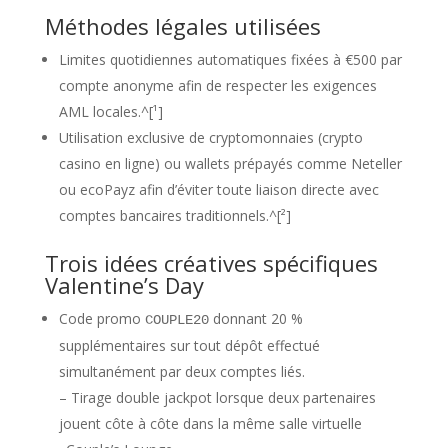
Méthodes légales utilisées
Limites quotidiennes automatiques fixées à €500 par
compte anonyme afin de respecter les exigences
AML locales.^[¹]
Utilisation exclusive de cryptomonnaies (crypto
casino en ligne) ou wallets prépayés comme Neteller
ou ecoPayz afin d’éviter toute liaison directe avec
comptes bancaires traditionnels.^[²]
Trois idées créatives spécifiques
Valentine’s Day
Code promo
donnant 20 %
COUPLE20
supplémentaires sur tout dépôt effectué
simultanément par deux comptes liés.
– Tirage double jackpot lorsque deux partenaires
jouent côte à côte dans la même salle virtuelle