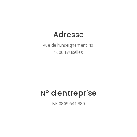
Adresse
Rue de l’Enseignement 40,
1000 Bruxelles
N° d'entreprise
BE 0809.641.380