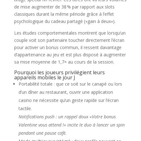
de mise augmenter de 38 % par rapport aux slots
classiques durant la même période grâce à l’effet
psychologique du cadeau partagé («gain à deux»).
Les études comportementales montrent que lorsqu’un
couple voit son partenaire toucher directement l’écran
pour activer un bonus commun, il ressent davantage
d’appartenance au jeu et est plus disposé à augmenter
sa mise moyenne de 1,7× au cours de la session.
Pourquoi les joueurs privilégient leurs
appareils mobiles le jour J
Portabilité totale : que ce soit sur le canapé ou lors
d’un dîner au restaurant, ouvrir une application
casino ne nécessite qu’un geste rapide sur l’écran
tactile.
Notifications push : un rappel doux «Votre bonus
Valentine vous attend !» incite le duo à lancer un spin
pendant une pause café.