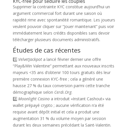
KYC‑free pour séduire les couples
Supprimer la contrainte KYC constitue aujourd’hui un
argument commercial fort durant une saison où
rapidité rime avec spontanéité romantique. Les joueurs
veulent pouvoir cliquer sur “Jouer maintenant” puis voir
immédiatement leurs crédits disponibles sans devoir
télécharger plusieurs documents administratifs.
Études de cas récentes
1️⃣
VelvetJackpot
a lancé février dernier une offre
“Play&Win Valentine” permettant aux nouveaux inscrits
majeurs <35 ans d’obtenir 100 tours gratuits dès leur
première connexion KYC‑free ; cela a généré une
hausse 27 % du taux conversion parmi cette tranche
démographique selon
Cerdi.Org
.
2️⃣
Moonlight Casino
a introduit «Instant Cashout» via
wallet prépayé crypto ; aucune vérification n’a été
requise avant dépôt initial et cela a produit une
augmentation 31 % du volume moyen par session
durant les deux semaines précédant la Saint‑Valentin.