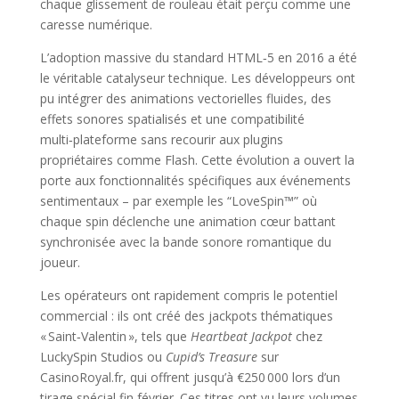
chaque glissement de rouleau était perçu comme une
caresse numérique.
L’adoption massive du standard HTML‑5 en 2016 a été
le véritable catalyseur technique. Les développeurs ont
pu intégrer des animations vectorielles fluides, des
effets sonores spatialisés et une compatibilité
multi‑plateforme sans recourir aux plugins
propriétaires comme Flash. Cette évolution a ouvert la
porte aux fonctionnalités spécifiques aux événements
sentimentaux – par exemple les “LoveSpin™” où
chaque spin déclenche une animation cœur battant
synchronisée avec la bande sonore romantique du
joueur.
Les opérateurs ont rapidement compris le potentiel
commercial : ils ont créé des jackpots thématiques
« Saint‑Valentin », tels que
Heartbeat Jackpot
chez
LuckySpin Studios ou
Cupid’s Treasure
sur
CasinoRoyal.fr, qui offrent jusqu’à €250 000 lors d’un
tirage spécial fin février. Ces titres ont vu leurs volumes