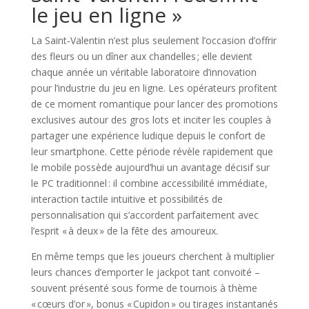
le jeu en ligne »
La Saint‑Valentin n’est plus seulement l’occasion d’offrir
des fleurs ou un dîner aux chandelles ; elle devient
chaque année un véritable laboratoire d’innovation
pour l’industrie du jeu en ligne. Les opérateurs profitent
de ce moment romantique pour lancer des promotions
exclusives autour des gros lots et inciter les couples à
partager une expérience ludique depuis le confort de
leur smartphone. Cette période révèle rapidement que
le mobile possède aujourd’hui un avantage décisif sur
le PC traditionnel : il combine accessibilité immédiate,
interaction tactile intuitive et possibilités de
personnalisation qui s’accordent parfaitement avec
l’esprit « à deux » de la fête des amoureux.
En même temps que les joueurs cherchent à multiplier
leurs chances d’emporter le jackpot tant convoité –
souvent présenté sous forme de tournois à thème
« cœurs d’or », bonus « Cupidon » ou tirages instantanés