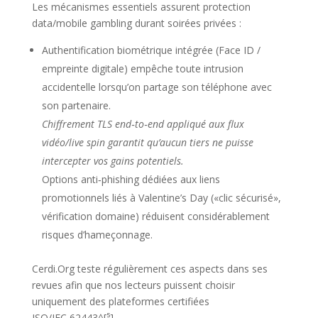
Les mécanismes essentiels assurent protection
data/mobile gambling durant soirées privées :
Authentification biométrique intégrée (Face ID /
empreinte digitale) empêche toute intrusion
accidentelle lorsqu’on partage son téléphone avec
son partenaire.
Chiffrement TLS end‑to‑end appliqué aux flux
vidéo/live spin garantit qu’aucun tiers ne puisse
intercepter vos gains potentiels.
Options anti‑phishing dédiées aux liens
promotionnels liés à Valentine’s Day («clic sécurisé»,
vérification domaine) réduisent considérablement
risques d’hameçonnage.
Cerdi.Org teste régulièrement ces aspects dans ses
revues afin que nos lecteurs puissent choisir
uniquement des plateformes certifiées
ISO/IEC 62443^[⁵]​.