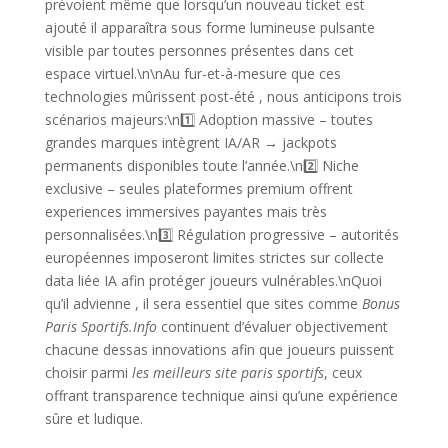
prévoient même que lorsqu’un nouveau ticket est
ajouté il apparaîtra sous forme lumineuse pulsante
visible par toutes personnes présentes dans cet
espace virtuel.\n\nAu fur-et-à-mesure que ces
technologies mûrissent post‑été , nous anticipons trois
scénarios majeurs:\n1️⃣ Adoption massive – toutes
grandes marques intègrent IA/AR → jackpots
permanents disponibles toute l’année.\n2️⃣ Niche
exclusive – seules plateformes premium offrent
experiences immersives payantes mais très
personnalisées.\n3️⃣ Régulation progressive – autorités
européennes imposeront limites stricte­s sur collecte
data liée IA afin protéger joueurs vulnérables.\nQuoi
qu’il advienne , il sera essentiel que sites comme
Bonus
Paris Sportifs.Info
continuent d’évaluer objectivement
chacune dessas innovations afin que joueurs puissent
choisir parmi
les meilleurs site paris sportifs
, ceux
offrant transparence technique ainsi qu’une expérience
sûre et ludique.