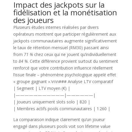
Impact des jackpots sur la
fidélisation et la monétisation
des joueurs
Plusieurs études internes réalisées par divers
opérateurs montrent que participer régulièrement aux
jackpots communautaires augmente significativement
le taux de rétention mensuel (RM30) passant ainsi
from
71 %
chez ceux qui ne jouent qu’individuellement
to
84 %
. Cette différence provient surtout du sentiment
renforcé que votre contribution influence réellement
l’issue finale – phénomène psychologique appelé effet
«​ groupe gagnant ​».\n\n### Analyse LTV comparatif
| Segment | LTV moyen (€) |
|———————————|——————|
| Joueurs uniquement slots solo | 820 |
| Membres actifs pools communautaires | 1 260 |
La comparaison indique clairement qu’un joueur
engagé dans plusieurs pools voit son lifetime value