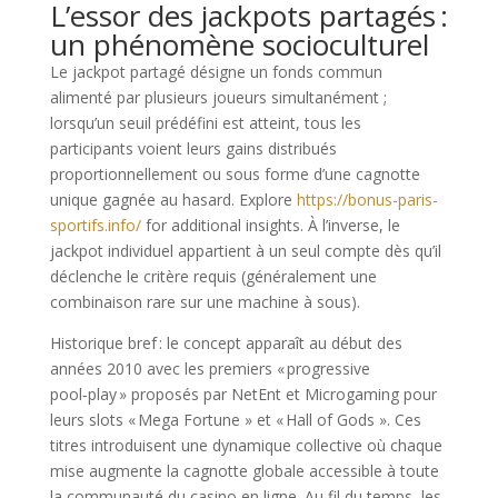
L’essor des jackpots partagés :
un phénomène socioculturel
Le jackpot partagé désigne un fonds commun
alimenté par plusieurs joueurs simultanément ;
lorsqu’un seuil prédéfini est atteint, tous les
participants voient leurs gains distribués
proportionnellement ou sous forme d’une cagnotte
unique gagnée au hasard. Explore
https://bonus-paris-
sportifs.info/
for additional insights. À l’inverse, le
jackpot individuel appartient à un seul compte dès qu’il
déclenche le critère requis (généralement une
combinaison rare sur une machine à sous).
Historique bref : le concept apparaît au début des
années 2010 avec les premiers « progressive
pool‑play » proposés par NetEnt et Microgaming pour
leurs slots « Mega Fortune » et « Hall of Gods ». Ces
titres introduisent une dynamique collective où chaque
mise augmente la cagnotte globale accessible à toute
la communauté du casino en ligne. Au fil du temps, les