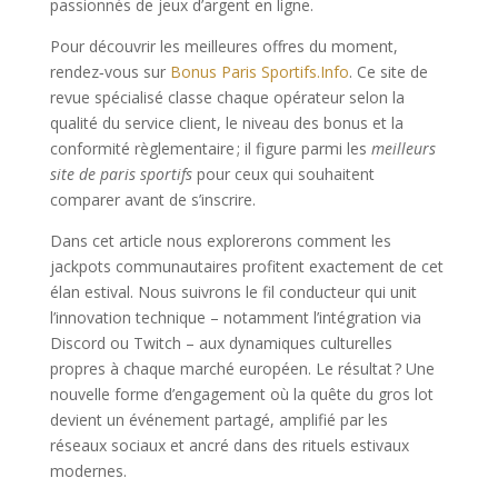
passionnés de jeux d’argent en ligne.
Pour découvrir les meilleures offres du moment,
rendez‑vous sur
Bonus Paris Sportifs.Info
. Ce site de
revue spécialisé classe chaque opérateur selon la
qualité du service client, le niveau des bonus et la
conformité règlementaire ; il figure parmi les
meilleurs
site de paris sportifs
pour ceux qui souhaitent
comparer avant de s’inscrire.
Dans cet article nous explorerons comment les
jackpots communautaires profitent exactement de cet
élan estival. Nous suivrons le fil conducteur qui unit
l’innovation technique – notamment l’intégration via
Discord ou Twitch – aux dynamiques culturelles
propres à chaque marché européen. Le résultat ? Une
nouvelle forme d’engagement où la quête du gros lot
devient un événement partagé, amplifié par les
réseaux sociaux et ancré dans des rituels estivaux
modernes.