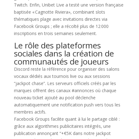
Twitch. Enfin, Unibet Live a testé une version française
baptisée « Cagnotte Riviera», combinant slots
thématiques plage avec invitations directes via
Facebook Groups ; elle a récolté plus de 12 000
inscriptions en trois semaines seulement.
Le rôle des plateformes
sociales dans la création de
communautés de joueurs
Discord reste la référence pour organiser des salons
vocaux dédiés aux tournois live ou aux sessions
“jackpot chase”. Les serveurs officiels créés par les
marques offrent des canaux #annonces où chaque
nouveau ticket ajouté au pool déclenche
automatiquement une notification push vers tous les
membres actifs.
Facebook Groups facilite quant à lui le partage ciblé :
grâce aux algorithmes publicitaires intégrés, une
publication annonçant “+€5K dans notre jackpot