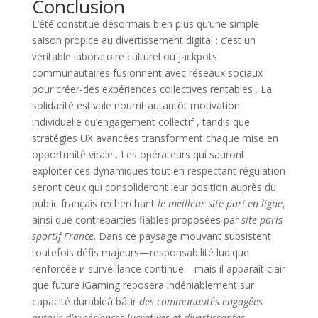
Conclusion
L’été constitue désormais bien plus qu’une simple
saison propice au divertissement digital ; c’est un
véritable laboratoire culturel où jackpots
communautaires fusionnent avec réseaux sociaux
pour créer‐des expériences collectives rentables . La
solidarité estivale nourrit autantôt motivation
individuelle qu’engagement collectif , tandis que
stratégies UX avancées transforment chaque mise en
opportunité virale . Les opérateurs qui sauront
exploiter ces dynamiques tout en respectant régulation
seront ceux qui consolideront leur position auprès du
public français recherchant
le meilleur site pari en ligne
,
ainsi que contreparties fiables proposées par
site paris
sportif France
. Dans ce paysage mouvant subsistent
toutefois défis majeurs—responsabilité ludique
renforcée и surveillance continue—mais il apparaît clair
que future iGaming reposera indéniablement sur
capacité durableà bâtir
des communautés engagées
autour d’expériences lucratives et divertissantes
.