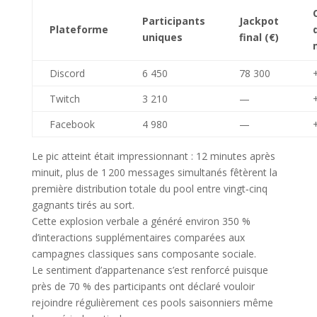
Participants
Jackpot
Plateforme
uniques
final (€)
Discord
6 450
78 300
Twitch
3 210
—
Facebook
4 980
—
Le pic atteint était impressionnant : 12 minutes après
minuit, plus de 1 200 messages simultanés fêtèrent la
première distribution totale du pool entre vingt‑cinq
gagnants tirés au sort.
Cette explosion verbale a généré environ 350 %
d’interactions supplémentaires comparées aux
campagnes classiques sans composante sociale.
Le sentiment d’appartenance s’est renforcé puisque
près de 70 % des participants ont déclaré vouloir
rejoindre régulièrement ces pools saisonniers même