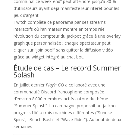
communal ce week‑end” peut atteindre jusqu’à 30 %
d’utilisateurs ayant déjà manifesté leur intérêt pour les
jeux d’argent.
Twitch complète ce panorama par ses streams
interactifs où l’animateur montre en temps réel
l’évolution du compteur du jackpot grâce à une overlay
graphique personnalisée ; chaque spectateur peut
cliquer sur “join pool” sans quitter la diffusion vidéo
grâce au widget intégré au chat bot.
Étude de cas – Le record Summer
Splash
En juillet dernier
Play’n GO
a collaboré avec une
communauté Discord francophone composée
d’environ 8 000 membres actifs autour du thème
“Summer Splash”. La campagne proposait un jackpot
progressif lié à trois machines différentes (“Sunrise
Spins”, “Beach Bash” et “Wave Rider”). Au bout de deux
semaines :