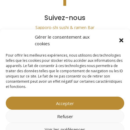
Suivez-nous
Sapporo-shi sushi & ramen Bar
Gérer le consentement aux

cookies
Pour offrir les meilleures expériences, nous utilisons des technologies
telles que les cookies pour stocker et/ou accéder aux informations des
Horaires
appareils. Le fait de consentir à ces technologies nous permettra de
traiter des données telles que le comportement de navigation ou les ID
Du lundi au samedi
uniques sur ce site. Le fait de ne pas consentir ou de retirer son
consentement peut avoir un effet négatif sur certaines caractéristiques
de 12h00 à 14h30
et fonctions.
puis 18h00 à 22h00
Accepter
Refuser
Voir les préférences