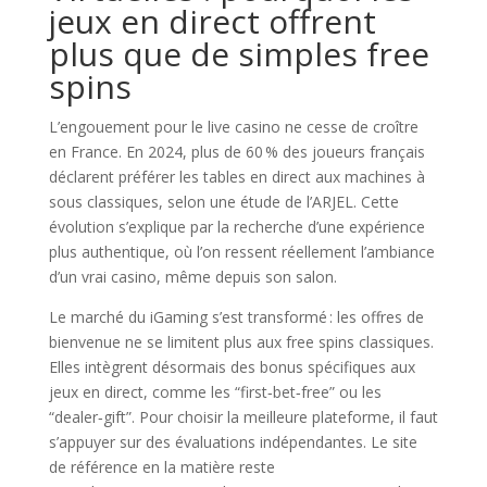
jeux en direct offrent
plus que de simples free
spins
L’engouement pour le live casino ne cesse de croître
en France. En 2024, plus de 60 % des joueurs français
déclarent préférer les tables en direct aux machines à
sous classiques, selon une étude de l’ARJEL. Cette
évolution s’explique par la recherche d’une expérience
plus authentique, où l’on ressent réellement l’ambiance
d’un vrai casino, même depuis son salon.
Le marché du iGaming s’est transformé : les offres de
bienvenue ne se limitent plus aux free spins classiques.
Elles intègrent désormais des bonus spécifiques aux
jeux en direct, comme les “first‑bet‑free” ou les
“dealer‑gift”. Pour choisir la meilleure plateforme, il faut
s’appuyer sur des évaluations indépendantes. Le site
de référence en la matière reste