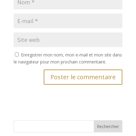
Enregistrer mon nom, mon e-mail et mon site dans
le navigateur pour mon prochain commentaire.
Rechercher