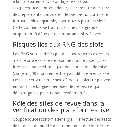
à la transparence. Un sondage réalisé par
Coupdepouceeconomiedenergie.Fr montre que 73 %
des répondants considèrent le live casino comme le
format le plus équitable, contre 42 % pour les slots.
Cette confiance se traduit par une plus grande
propension à déposer des montants plus élevés.
Risques liés aux RNG des slots
Les RNG sont certifiés par des laboratoires externes,
mais le processus reste opaque pour le joueur. Les
free spins peuvent masquer des conditions de mise
(wagering 30x) qui rendent le gain difficile à encaisser.
De plus, certaines machines à haute volatilité peuvent
entraîner de longues périodes de pertes, ce qui
décourage les joueurs peu expérimentés.
Rôle des sites de revue dans la
vérification des plateformes live
Coupdepouceeconomiedenergie.Fr effectue des tests
de latence, de qualité de streaming et de conformité