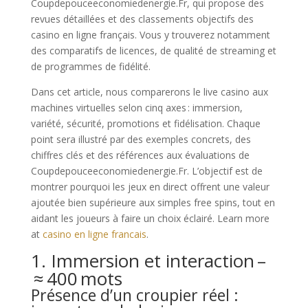
Coupdepouceeconomiedenergie.Fr, qui propose des
revues détaillées et des classements objectifs des
casino en ligne français. Vous y trouverez notamment
des comparatifs de licences, de qualité de streaming et
de programmes de fidélité.
Dans cet article, nous comparerons le live casino aux
machines virtuelles selon cinq axes : immersion,
variété, sécurité, promotions et fidélisation. Chaque
point sera illustré par des exemples concrets, des
chiffres clés et des références aux évaluations de
Coupdepouceeconomiedenergie.Fr. L’objectif est de
montrer pourquoi les jeux en direct offrent une valeur
ajoutée bien supérieure aux simples free spins, tout en
aidant les joueurs à faire un choix éclairé. Learn more
at
casino en ligne francais
.
1. Immersion et interaction –
≈ 400 mots
Présence d’un croupier réel :