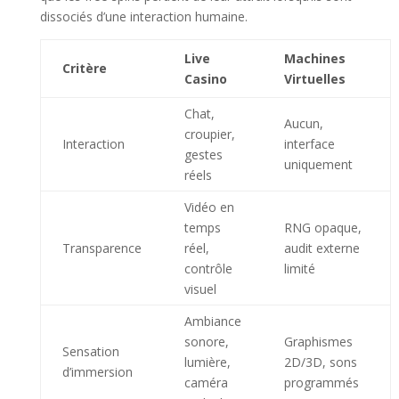
dissociés d’une interaction humaine.
Live
Machines
Critère
Casino
Virtuelles
Chat,
Aucun,
croupier,
Interaction
interface
gestes
uniquement
réels
Vidéo en
temps
RNG opaque,
Transparence
réel,
audit externe
contrôle
limité
visuel
Ambiance
sonore,
Graphismes
Sensation
lumière,
2D/3D, sons
d’immersion
caméra
programmés