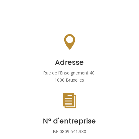

Adresse
Rue de l’Enseignement 40,
1000 Bruxelles

N° d'entreprise
BE 0809.641.380