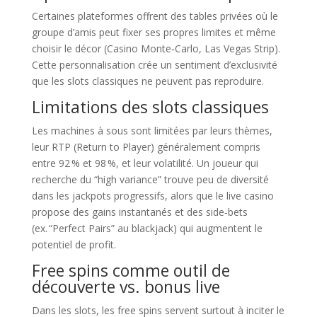
Certaines plateformes offrent des tables privées où le
groupe d’amis peut fixer ses propres limites et même
choisir le décor (Casino Monte‑Carlo, Las Vegas Strip).
Cette personnalisation crée un sentiment d’exclusivité
que les slots classiques ne peuvent pas reproduire.
Limitations des slots classiques
Les machines à sous sont limitées par leurs thèmes,
leur RTP (Return to Player) généralement compris
entre 92 % et 98 %, et leur volatilité. Un joueur qui
recherche du “high variance” trouve peu de diversité
dans les jackpots progressifs, alors que le live casino
propose des gains instantanés et des side‑bets
(ex. “Perfect Pairs” au blackjack) qui augmentent le
potentiel de profit.
Free spins comme outil de
découverte vs. bonus live
Dans les slots, les free spins servent surtout à inciter le