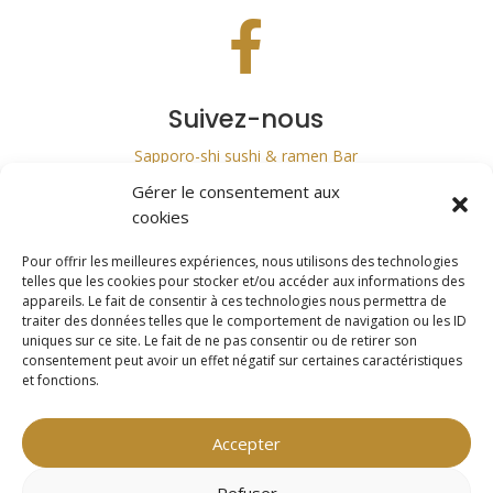

Suivez-nous
Sapporo-shi sushi & ramen Bar
Gérer le consentement aux

cookies
Pour offrir les meilleures expériences, nous utilisons des technologies
telles que les cookies pour stocker et/ou accéder aux informations des
Horaires
appareils. Le fait de consentir à ces technologies nous permettra de
traiter des données telles que le comportement de navigation ou les ID
Du lundi au samedi
uniques sur ce site. Le fait de ne pas consentir ou de retirer son
consentement peut avoir un effet négatif sur certaines caractéristiques
de 12h00 à 14h30
et fonctions.
puis 18h00 à 22h00
Accepter
Refuser