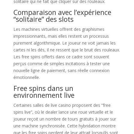
solitaire qui ne fait que cliquer sur des rouleaux.
Comparaison avec l’expérience
“solitaire” des slots
Les machines virtuelles offrent des graphismes
impressionnants, mais elles restent un processus
purement algorithmique. Le joueur ne voit jamais les
cartes ni les dés, il ne ressent que le bruit des rouleaux.
Les free spins offerts dans ce cadre sont souvent
perçus comme de simples incitations à tester une
nouvelle ligne de paiement, sans réelle connexion
émotionnelle.
Free spins dans un
environnement live
Certaines salles de live casino proposent des “free
spins live”, où le dealer lance une roue virtuelle et le
joueur reçoit un nombre de tours gratuits à jouer sur
une machine synchronisée. Cette hybridation montre
que les free spins perdent de leur attrait lorsqu’ils sont