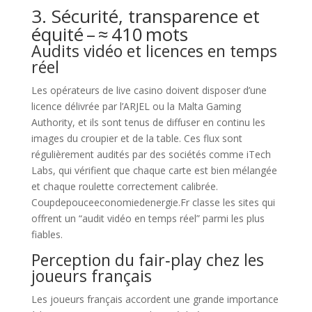
3. Sécurité, transparence et
équité – ≈ 410 mots
Audits vidéo et licences en temps
réel
Les opérateurs de live casino doivent disposer d’une
licence délivrée par l’ARJEL ou la Malta Gaming
Authority, et ils sont tenus de diffuser en continu les
images du croupier et de la table. Ces flux sont
régulièrement audités par des sociétés comme iTech
Labs, qui vérifient que chaque carte est bien mélangée
et chaque roulette correctement calibrée.
Coupdepouceeconomiedenergie.Fr classe les sites qui
offrent un “audit vidéo en temps réel” parmi les plus
fiables.
Perception du fair‑play chez les
joueurs français
Les joueurs français accordent une grande importance