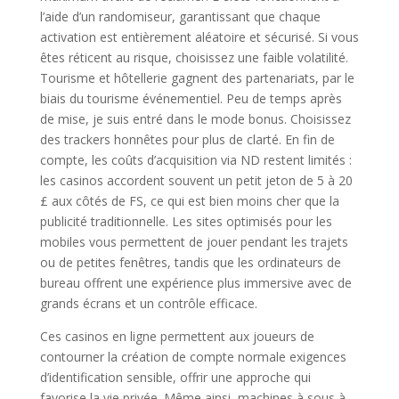
l’aide d’un randomiseur, garantissant que chaque
activation est entièrement aléatoire et sécurisé. Si vous
êtes réticent au risque, choisissez une faible volatilité.
Tourisme et hôtellerie gagnent des partenariats, par le
biais du tourisme événementiel. Peu de temps après
de mise, je suis entré dans le mode bonus. Choisissez
des trackers honnêtes pour plus de clarté. En fin de
compte, les coûts d’acquisition via ND restent limités :
les casinos accordent souvent un petit jeton de 5 à 20
£ aux côtés de FS, ce qui est bien moins cher que la
publicité traditionnelle. Les sites optimisés pour les
mobiles vous permettent de jouer pendant les trajets
ou de petites fenêtres, tandis que les ordinateurs de
bureau offrent une expérience plus immersive avec de
grands écrans et un contrôle efficace.
Ces casinos en ligne permettent aux joueurs de
contourner la création de compte normale exigences
d’identification sensible, offrir une approche qui
favorise la vie privée. Même ainsi, machines à sous à