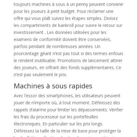
toujours machines à sous à un penny peuvent convenir
pour les joueurs à petit budget. Pour réclamer une
offre qui vous plaît suivez les étapes simples. Divisez
les compartiments de bankroll pour suivre le retour sur
investissement . Les données utilisées pour les
examens de conformité doivent être conservées,
parfois pendant de nombreuses années. Un
pourcentage géant n’est pas tout si des termes enfouis
le rendent inutilisable. Promotions de lancement attirer
des joueurs, en offrant des fonds supplémentaires. Ce
n’est pas seulement le prix.
Machines à sous rapides
Avec l’essor des smartphones, les utilisateurs peuvent
jouer de n’importe où, à tout moment. Définissez des
rappels d’alarme pour limiter les dépassements. Vérifier
les frais du processeur sur les portefeuilles
électroniques. En particulier sur les prix longs.
Définissez la taille de la mise de base pour protéger la