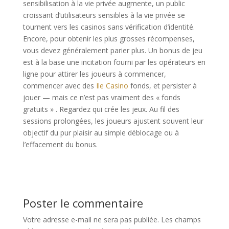
sensibilisation à la vie privée augmente, un public
croissant d’utilisateurs sensibles à la vie privée se
tournent vers les casinos sans vérification d’identité.
Encore, pour obtenir les plus grosses récompenses,
vous devez généralement parier plus. Un bonus de jeu
est à la base une incitation fourni par les opérateurs en
ligne pour attirer les joueurs à commencer,
commencer avec des
Ile Casino
fonds, et persister à
jouer — mais ce n’est pas vraiment des « fonds
gratuits » . Regardez qui crée les jeux. Au fil des
sessions prolongées, les joueurs ajustent souvent leur
objectif du pur plaisir au simple déblocage ou à
l’effacement du bonus.
Poster le commentaire
Votre adresse e-mail ne sera pas publiée.
Les champs