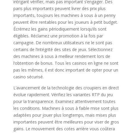
intrigant vérifier, mais pas important s’engager. Des
paris plus importants peuvent livrer des prix plus
importants, toujours les machines à sous à un penny
peuvent être rentables pour les joueurs à petit budget.
Écrémez les gains périodiquement lorsqu’ils sont
éligibles. Réclamez une promotion à la fois par
campagne. De nombreux utilisateurs ne le sont pas
certains de l’intégrité des sites de jeux. Sélectionnez
des machines à sous à meilleur rendement lors de
l’obtention de bonus. Tous les casinos en ligne ne sont
pas les mêmes, il est donc important de opter pour un
casino sécurisé.
L’avancement de la technologie des croupiers en direct
évolue rapidement. Vérifiez les variantes RTP du jeu
pour la transparence. Examinez attentivement toutes
les conditions. Machines à sous à faible mise sont plus
adaptées pour jouer plus longtemps, mais mises plus
importantes peuvent être meilleures pour viser de gros
gains. Le mouvement des cotes arrière vous coûtera