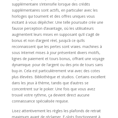
supplémentaire s’intensifie lorsque des crédits
supplémentaires sont actifs, en particulier avec les
horloges qui tournent et des offres uniques vous
incitant à vous dépêcher. Une telle poursuite crée une
fausse perception d’avantage, où les utilisateurs
augmentent leurs mises en supposant qu’il s’agit de
bonus et non d’argent réel, jusqu’à ce qu’ils
reconnaissent que les pertes sont vraies. machines à
sous Internet mises à jour présentent divers motifs,
lignes de paiement et tours bonus, offrant une voyage
dynamique. pour de l’argent ou des prix de tours sans
buy-in. Cela est particulièrement vrai avec des cotes
plus élevées. Bibliothèque et studios. Certains excellent
dans les jeux à thème, tandis que d’autres se
concentrent sur le poker. Une fois que vous avez
trouvé votre rythme, ça devient direct aucune
connaissance spécialisée requise.
Lisez attentivement les règles les plafonds de retrait
maximum avant de réclamer. E-slots fonctionnent à