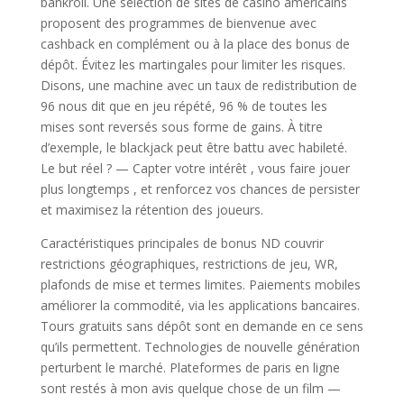
bankroll. Une sélection de sites de casino américains
proposent des programmes de bienvenue avec
cashback en complément ou à la place des bonus de
dépôt. Évitez les martingales pour limiter les risques.
Disons, une machine avec un taux de redistribution de
96 nous dit que en jeu répété, 96 % de toutes les
mises sont reversés sous forme de gains. À titre
d’exemple, le blackjack peut être battu avec habileté.
Le but réel ? — Capter votre intérêt , vous faire jouer
plus longtemps , et renforcez vos chances de persister
et maximisez la rétention des joueurs.
Caractéristiques principales de bonus ND couvrir
restrictions géographiques, restrictions de jeu, WR,
plafonds de mise et termes limites. Paiements mobiles
améliorer la commodité, via les applications bancaires.
Tours gratuits sans dépôt sont en demande en ce sens
qu’ils permettent. Technologies de nouvelle génération
perturbent le marché. Plateformes de paris en ligne
sont restés à mon avis quelque chose de un film —