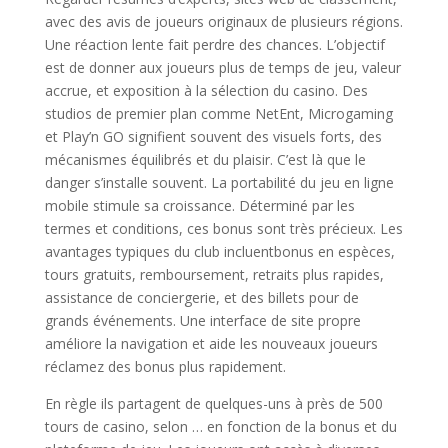
avec des avis de joueurs originaux de plusieurs régions.
Une réaction lente fait perdre des chances. L’objectif
est de donner aux joueurs plus de temps de jeu, valeur
accrue, et exposition à la sélection du casino. Des
studios de premier plan comme NetEnt, Microgaming
et Play’n GO signifient souvent des visuels forts, des
mécanismes équilibrés et du plaisir. C’est là que le
danger s’installe souvent. La portabilité du jeu en ligne
mobile stimule sa croissance. Déterminé par les
termes et conditions, ces bonus sont très précieux. Les
avantages typiques du club incluentbonus en espèces,
tours gratuits, remboursement, retraits plus rapides,
assistance de conciergerie, et des billets pour de
grands événements. Une interface de site propre
améliore la navigation et aide les nouveaux joueurs
réclamez des bonus plus rapidement.
En règle ils partagent de quelques-uns à près de 500
tours de casino, selon … en fonction de la bonus et du