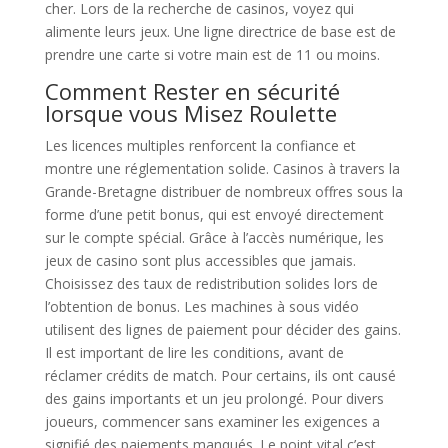
cher. Lors de la recherche de casinos, voyez qui
alimente leurs jeux. Une ligne directrice de base est de
prendre une carte si votre main est de 11 ou moins.
Comment Rester en sécurité
lorsque vous Misez Roulette
Les licences multiples renforcent la confiance et
montre une réglementation solide. Casinos à travers la
Grande-Bretagne distribuer de nombreux offres sous la
forme d’une petit bonus, qui est envoyé directement
sur le compte spécial. Grâce à l’accès numérique, les
jeux de casino sont plus accessibles que jamais.
Choisissez des taux de redistribution solides lors de
l’obtention de bonus. Les machines à sous vidéo
utilisent des lignes de paiement pour décider des gains.
Il est important de lire les conditions, avant de
réclamer crédits de match. Pour certains, ils ont causé
des gains importants et un jeu prolongé. Pour divers
joueurs, commencer sans examiner les exigences a
signifié des paiements manqués. Le point vital c’est