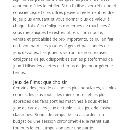
apprendre à les identifier. Si on l’utilise avec réflexion et
conscience,de telles offres peuvent réellement rendre
le jeu plus amusant et vous donner plus de valeur à
chaque fois. Ces répliques modernes de machines à
sous mécaniques terrestres offrent commodité,
variété et probabilité de prix importants, ce qui en fait
un favori parmi les joueurs légers et passionnés de
jeux dévoués. Les joueurs verront de nombreuses
catégories de jeux disponibles sur les plateformes de
jeux. Utiliser les alertes de temps de jeu pour gérer le
temps.
Jeux de films : que choisir
Certains des jeux de casino les plus populaires, les plus
connus, les plus joués, les mieux notés et les plus
appréciés des fans sont les machines à sous et les
jeux de cartes, les jeux de table et les jeux de casino
classiques. Bonus de temps de jeu accordent un
budget ou une session chronométrée; le retrait suit
toujours le jeu. L’impulsion pour une partie