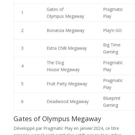
Gates of
Pragmatic
1
Olympus Megaway
Play
2
Bonanza Megaway
Play’n GO
Big Time
3
Extra Chilli Megaway
Gaming
The Dog
Pragmatic
4
House Megaway
Play
Pragmatic
5
Fruit Party Megaway
Play
Blueprint
6
Deadwood Megaway
Gaming
Gates of Olympus Megaway
Développé par Pragmatic Play en janvier 2024, ce titre