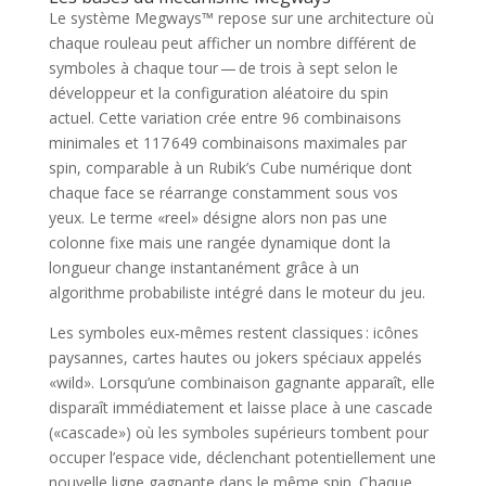
Le système Megways™ repose sur une architecture où
chaque rouleau peut afficher un nombre différent de
symboles à chaque tour — de trois à sept selon le
développeur et la configuration aléatoire du spin
actuel. Cette variation crée entre 96 combinaisons
minimales et 117 649 combinaisons maximales par
spin, comparable à un Rubik’s Cube numérique dont
chaque face se réarrange constamment sous vos
yeux. Le terme «reel» désigne alors non pas une
colonne fixe mais une rangée dynamique dont la
longueur change instantanément grâce à un
algorithme probabiliste intégré dans le moteur du jeu.
Les symboles eux‑mêmes restent classiques : icônes
paysannes, cartes hautes ou jokers spéciaux appelés
«wild». Lorsqu’une combinaison gagnante apparaît, elle
disparaît immédiatement et laisse place à une cascade
(«cascade») où les symboles supérieurs tombent pour
occuper l’espace vide, déclenchant potentiellement une
nouvelle ligne gagnante dans le même spin. Chaque