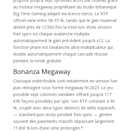
propose jusqu’à sept symboles actifs par rouleau grâce
au moteur megaway propriétaire du studio britannique
Big Time Gaming adapté via licence tierce​​. Le RTP
officiel varie entre 96‑97 %, tandis que le gain maximal
atteint près de 12 500 fois la mise lors d’une session
free spins où chaque avalanche multiplie
automatiquement le gain précédent jusqu’à x12.​ La
fonction phare est l’avalanche ultra‑multiplicateur qui
double automatiquement chaque cascade réussie
pendant la ronde gratuite.​
Bonanza Megaway
Classique indétrônable sorti initialement en version fixe
puis réimaginé sous forme megaway fin 2023· Le jeu
possède sept colonnes variables offrant jusqu’à 117
649 façons possibles par spin.​ Son RTP constant à 96
%, couplé avec deux types distincts de wilds expansifs
— standard puis sticky pendant free spins — génère
souvent des paiements massifs dépassant largement
11 800 %
lors d’une série prolongée.*