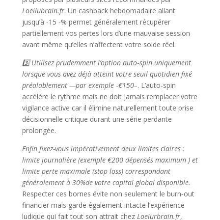
Loeilubrain.fr
. Un cashback hebdomadaire allant
jusqu’à ‑15 ‑% permet généralement récupérer
partiellement vos pertes lors d’une mauvaise session
avant même qu’elles n’affectent votre solde réel.
3️⃣ Utilisez prudemment l’option auto‑spin uniquement
lorsque vous avez déjà atteint votre seuil quotidien fixé
préalablement —par exemple ‑€150–
. L’auto‑spin
accélère le rythme mais ne doit jamais remplacer votre
vigilance active car il élimine naturellement toute prise
décisionnelle critique durant une série perdante
prolongée.
Enfin fixez-vous impérativement deux limites claires :
limite journalière
(exemple €200 dépensés maximum ) et
limite perte maximale
(
stop loss
) correspondant
généralement à
30%
de votre capital global disponible.
Respecter ces bornes évite non seulement le burn‑out
financier mais garde également intacte l’expérience
ludique qui fait tout son attrait chez
Loeiurbrain.fr
,