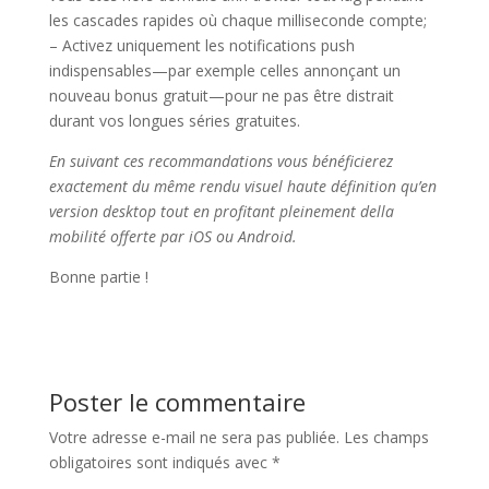
les cascades rapides où chaque milliseconde compte;
– Activez uniquement les notifications push
indispensables—par exemple celles annonçant un
nouveau bonus gratuit—pour ne pas être distrait
durant vos longues séries gratuites.
En suivant ces recommandations vous bénéficierez
exactement du même rendu visuel haute définition qu’en
version desktop tout en profitant pleinement della
mobilité offerte par iOS ou Android.
Bonne partie !
Poster le commentaire
Votre adresse e-mail ne sera pas publiée.
Les champs
obligatoires sont indiqués avec
*