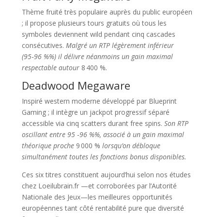
Thème fruité très populaire auprès du public européen
; il propose plusieurs tours gratuits où tous les
symboles deviennent wild pendant cinq cascades
consécutives.
Malgré un RTP légèrement inférieur
(95‑96 %%) il délivre néanmoins un gain maximal
respectable autour
8 400 %
.
Deadwood Megaware
Inspiré western moderne développé par Blueprint
Gaming ; il intègre un jackpot progressif séparé
accessible via cinq scatters durant free spins.
Son RTP
oscillant entre 95 ‑96 %%, associé à un gain maximal
théorique proche
9 000 %
lorsqu’on débloque
simultanément toutes les fonctions bonus disponibles.
Ces six titres constituent aujourd’hui selon nos études
chez Loeilubrain.fr —et corroborées par l’Autorité
Nationale des Jeux—les meilleures opportunités
européennes tant côté rentabilité pure que diversité