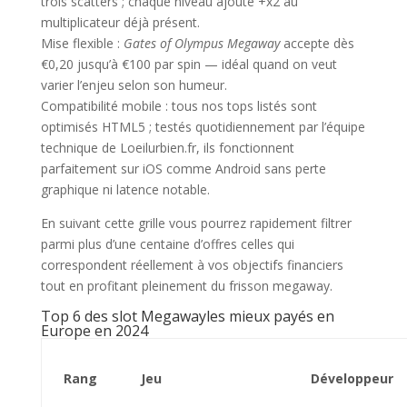
trois scatters ; chaque niveau ajoute +x2 au
multiplicateur déjà présent.
Mise flexible :
Gates of Olympus Megaway
accepte dès
€0,20 jusqu’à €100 par spin — idéal quand on veut
varier l’enjeu selon son humeur.
Compatibilité mobile : tous nos tops listés sont
optimisés HTML5 ; testés quotidiennement par l’équipe
technique de Loeilurbien.fr, ils fonctionnent
parfaitement sur iOS comme Android sans perte
graphique ni latence notable.​
En suivant cette grille vous pourrez rapidement filtrer
parmi plus d’une centaine d’offres celles qui
correspondent réellement à vos objectifs financiers
tout en profitant pleinement du frisson megaway.​
Top 6 des slot Megawayles mieux payés en
Europe en 2024
Rang
Jeu
Développeur