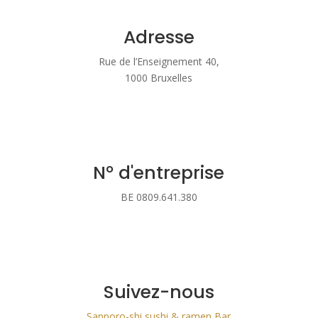
Adresse
Rue de l’Enseignement 40,
1000 Bruxelles
N° d'entreprise
BE 0809.641.380
Suivez-nous
Sapporo-shi sushi & ramen Bar