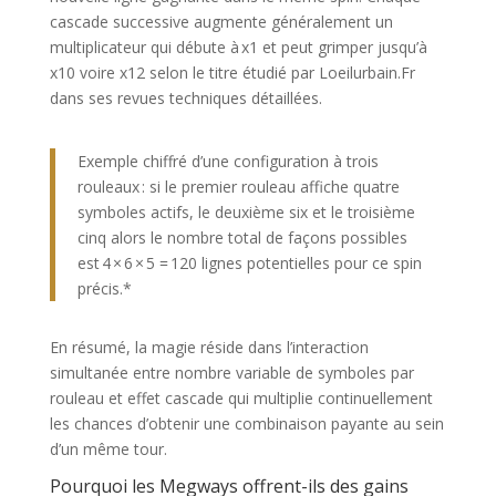
cascade successive augmente généralement un
multiplicateur qui débute à x1 et peut grimper jusqu’à
x10 voire x12 selon le titre étudié par Loeilurbain.Fr
dans ses revues techniques détaillées.
Exemple chiffré d’une configuration à trois
rouleaux : si le premier rouleau affiche quatre
symboles actifs, le deuxième six et le troisième
cinq alors le nombre total de façons possibles
est 4 × 6 × 5 = 120 lignes potentielles pour ce spin
précis.*
En résumé, la magie réside dans l’interaction
simultanée entre nombre variable de symboles par
rouleau et effet cascade qui multiplie continuellement
les chances d’obtenir une combinaison payante au sein
d’un même tour.​
Pourquoi les Megways offrent-ils des gains