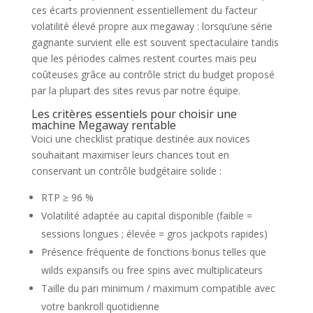
ces écarts proviennent essentiellement du facteur
volatilité élevé propre aux megaway : lorsqu’une série
gagnante survient elle est souvent spectaculaire tandis
que les périodes calmes restent courtes mais peu
coûteuses grâce au contrôle strict du budget proposé
par la plupart des sites revus par notre équipe.​
Les critères essentiels pour choisir une
machine Megaway rentable
Voici une checklist pratique destinée aux novices
souhaitant maximiser leurs chances tout en
conservant un contrôle budgétaire solide :
RTP ≥ 96 %
Volatilité adaptée au capital disponible (faible =
sessions longues ; élevée = gros jackpots rapides)
Présence fréquente de fonctions bonus telles que
wilds expansifs ou free spins avec multiplicateurs
Taille du pari minimum / maximum compatible avec
votre bankroll quotidienne