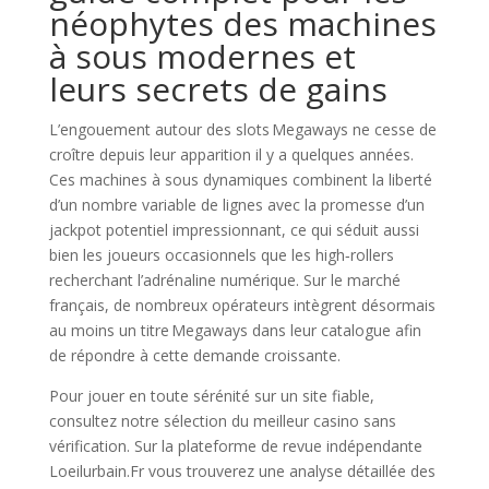
néophytes des machines
à sous modernes et
leurs secrets de gains
L’engouement autour des slots Megaways ne cesse de
croître depuis leur apparition il y a quelques années.
Ces machines à sous dynamiques combinent la liberté
d’un nombre variable de lignes avec la promesse d’un
jackpot potentiel impressionnant, ce qui séduit aussi
bien les joueurs occasionnels que les high‑rollers
recherchant l’adrénaline numérique. Sur le marché
français, de nombreux opérateurs intègrent désormais
au moins un titre Megaways dans leur catalogue afin
de répondre à cette demande croissante.
Pour jouer en toute sérénité sur un site fiable,
consultez notre sélection du meilleur casino sans
vérification. Sur la plateforme de revue indépendante
Loeilurbain.Fr vous trouverez une analyse détaillée des