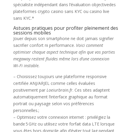
spécialiste indépendant dans l’évaluation objectivedes
plateformes crypto casino sans KYC ou casino live
sans KYC.*
Astuces pratiques pour profiter pleinement des
sessions mobiles
Jouer depuis son smartphone ne doit jamais signifier
sacrifier confort ni performance.
Voici comment
optimiser chaque aspect technique afin que vos parties
megaway restent fluides même lors d’une connexion
Wi‑Fi instable.
– Choisissez toujours une plateforme responsive
certifiée ANJ/ARJEL comme celles évaluées
positivement par
Loeiurbrain.fr
. Ces sites adaptent
automatiquement l’interface graphique au format
portrait ou paysage selon vos préférences
personnelles.;
– Optimisez votre connexion internet : privilégiez la
bande 5 GHz ou utilisez votre forfait data LTE lorsque
vous êtes hors domicile afin d’éviter tout lag pendant