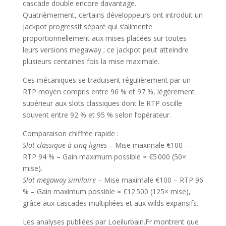
cascade double encore davantage.
Quatrièmement, certains développeurs ont introduit un
jackpot progressif séparé qui s’alimente
proportionnellement aux mises placées sur toutes
leurs versions megaway ; ce jackpot peut atteindre
plusieurs centaines fois la mise maximale.
Ces mécaniques se traduisent régulièrement par un
RTP moyen compris entre 96 % et 97 %, légèrement
supérieur aux slots classiques dont le RTP oscille
souvent entre 92 % et 95 % selon l’opérateur.
Comparaison chiffrée rapide :
Slot classique à cinq lignes
– Mise maximale €100 –
RTP 94 % – Gain maximum possible ≈ €5 000 (50×
mise).
Slot megaway similaire
– Mise maximale €100 – RTP 96
% – Gain maximum possible ≈ €12 500 (125× mise),
grâce aux cascades multipliées et aux wilds expansifs.
Les analyses publiées par Loeilurbain.Fr montrent que